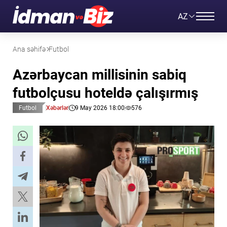
AZ
Ana səhifə
Futbol
Azərbaycan millisinin sabiq
futbolçusu hoteldə çalışırmış
Futbol
Xəbərlər
9 May 2026 18:00
576