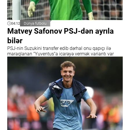
04:12
Dünya futbolu
Matvey Safonov PSJ-dən ayrıla
bilər
PSJ-nin Suzukini transfer edib dərhal onu qapıçı ilə
maraqlanan "Yuventus"a icarəyə vermək variantı var