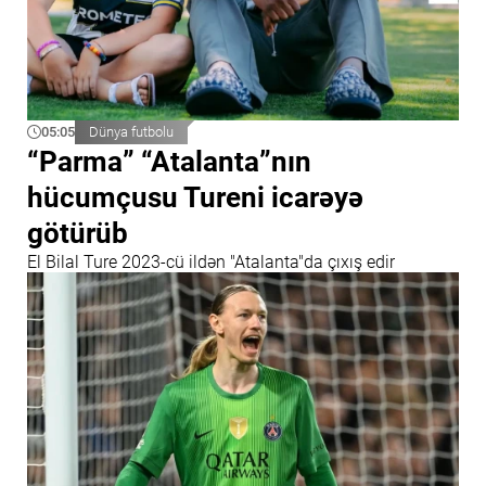
05:05
Dünya futbolu
“Parma” “Atalanta”nın
hücumçusu Tureni icarəyə
götürüb
El Bilal Ture 2023-cü ildən "Atalanta"da çıxış edir