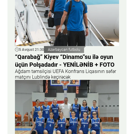
5 Avqust 21:30
Azərbaycan futbolu
“Qarabağ” Kiyev “Dinamo”su ilə oyun
üçün Polşadadır - YENİLƏNİB + FOTO
Ağdam təmsilçisi UEFA Konfrans Liqasının səfər
matçını Lublində keçirəcək