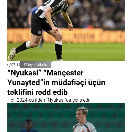
07:14
Dünya futbolu
“Nyukasl” “Mançester
Yunayted”in müdafiəçi üçün
təklifini rədd edib
Holl 2024-cü ildən "Nyukasl"da çıxış edir