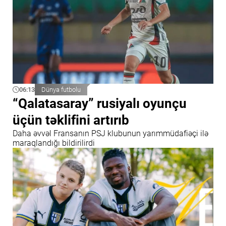
06:13
Dünya futbolu
“Qalatasaray” rusiyalı oyunçu
üçün təklifini artırıb
Daha əvvəl Fransanın PSJ klubunun yarımmüdafiəçi ilə
maraqlandığı bildirilirdi