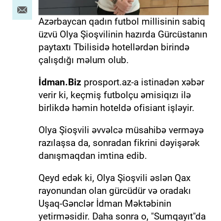
Azərbaycan qadın futbol millisinin sabiq
üzvü Olya Şioşvilinin hazırda Gürcüstanın
paytaxtı Tbilisidə hotellərdən birində
çalışdığı məlum olub.
İdman.Biz
prosport.az-a istinadən xəbər
verir ki, keçmiş futbolçu əmisiqızı ilə
birlikdə həmin hoteldə ofisiant işləyir.
Olya Şioşvili əvvəlcə müsahibə verməyə
razılaşsa da, sonradan fikrini dəyişərək
danışmaqdan imtina edib.
Qeyd edək ki, Olya Şioşvili əslən Qax
rayonundan olan gürcüdür və oradakı
Uşaq-Gənclər İdman Məktəbinin
yetirməsidir. Daha sonra o, "Sumqayıt"da