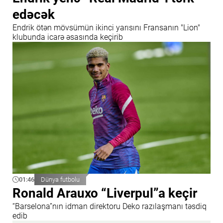
edəcək
Endrik ötən mövsümün ikinci yarısını Fransanın "Lion"
klubunda icarə əsasında keçirib
01:46
Dünya futbolu
Ronald Arauxo “Liverpul”a keçir
“Barselona”nın idman direktoru Deko razılaşmanı təsdiq
edib