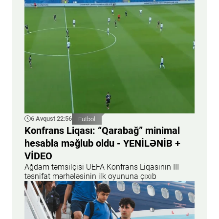
6 Avqust 22:56
Futbol
Konfrans Liqası: “Qarabağ” minimal
hesabla məğlub oldu - YENİLƏNİB +
VİDEO
Ağdam təmsilçisi UEFA Konfrans Liqasının III
təsnifat mərhələsinin ilk oyununa çıxıb