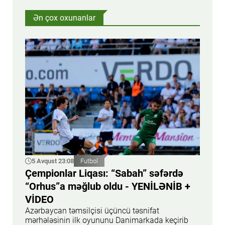
Ən çox oxunanlar
5 Avqust 23:08
Futbol
Çempionlar Liqası: “Sabah” səfərdə
“Orhus”a məğlub oldu - YENİLƏNİB +
VİDEO
Azərbaycan təmsilçisi üçüncü təsnifat
mərhələsinin ilk oyununu Danimarkada keçirib