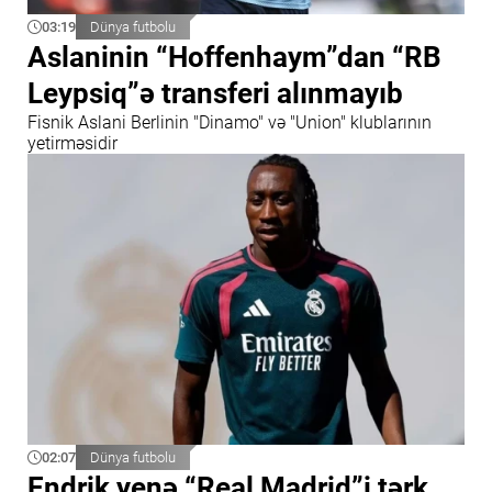
03:19
Dünya futbolu
Aslaninin “Hoffenhaym”dan “RB
Leypsiq”ə transferi alınmayıb
Fisnik Aslani Berlinin "Dinamo" və "Union" klublarının
yetirməsidir
02:07
Dünya futbolu
Endrik yenə “Real Madrid”i tərk