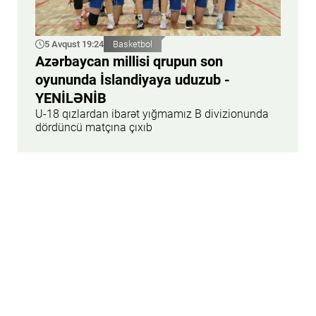
5 Avqust 19:24
Basketbol
Azərbaycan millisi qrupun son
oyununda İslandiyaya uduzub -
YENİLƏNİB
U-18 qızlardan ibarət yığmamız B divizionunda
dördüncü matçına çıxıb