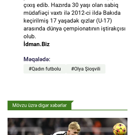
çıxış edib. Hazırda 30 yaşı olan sabiq
müdafiəçi vaxtı ilə 2012-ci ildə Bakıda
keçirilmiş 17 yaşadək qızlar (U-17)
arasında dünya çempionatının iştirakçısı
olub.
İdman.Biz
Məqalədə:
#Qadın futbolu
#Olya Şioşvili
Mövzu üzrə digər xəbərlər