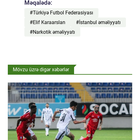
Məqalədə:
#Türkiyə Futbol Federasiyası
#Elif Karaarslan
#İstanbul əməliyyatı
#Narkotik əməliyyatı
Mövzu üzrə digər xəbərlər