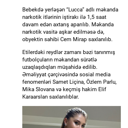
Bebekdə yerləşən “Lucca” adlı məkanda
narkotik itlərinin iştirakı ilə 1,5 saat
davam edən axtarış aparılıb. Məkanda
narkotik vasitə aşkar edilməsə də,
obyektin sahibi Cem Mirap saxlanılıb.
Etilerdəki reydlər zamanı bəzi tanınmış
futbolçuların məkandan sürətlə
uzaqlaşdıqları müşahidə edilib.
Əməliyyat çərçivəsində sosial media
fenomenləri Samet Liçina, Özlem Parlu,
Mika Slovana və keçmiş hakim Elif
Karaarslan saxlanılıblar.