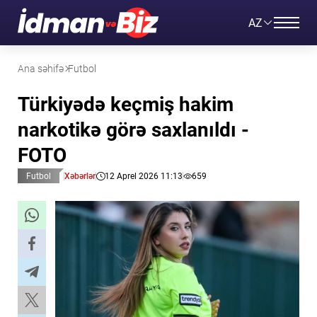
AZ
Ana səhifə
Futbol
Türkiyədə keçmiş hakim
narkotikə görə saxlanıldı -
FOTO
Futbol
Xəbərlər
12 Aprel 2026 11:13
659