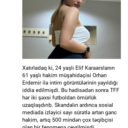
Xatırladaq ki, 24 yaşlı Elif Karaarslanın
61 yaşlı hakim müşahidəçisi Orhan
Erdemir ilə intim görüntülərinin yayıldığı
iddia edilmişdi. Bu hadisədən sonra TFF
hər iki şəxsi futboldan ömürlük
uzaqlaşdırıb. Skandalın ardınca sosial
mediada izləyici sayı sürətlə artan gənc
hakim, artıq 500 mindən çox təqibçisi
olan bir fenomenə çevrilmişdi.