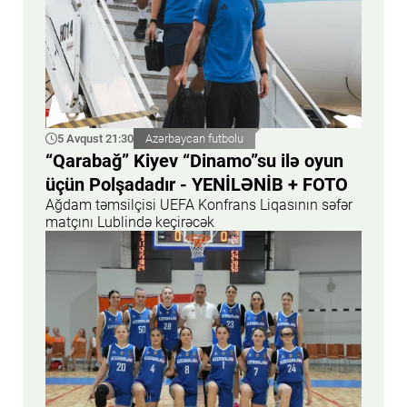
5 Avqust 21:30
Azərbaycan futbolu
“Qarabağ” Kiyev “Dinamo”su ilə oyun
üçün Polşadadır - YENİLƏNİB + FOTO
Ağdam təmsilçisi UEFA Konfrans Liqasının səfər
matçını Lublində keçirəcək