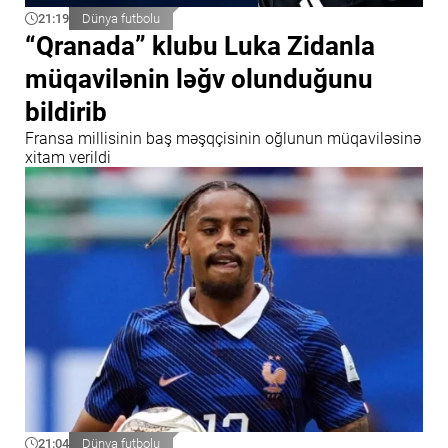
21:19
Dünya futbolu
“Qranada” klubu Luka Zidanla
müqavilənin ləğv olunduğunu
bildirib
Fransa millisinin baş məşqçisinin oğlunun müqaviləsinə
xitam verildi
21:04
Dünya futbolu