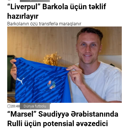
“Liverpul” Barkola üçün təklif
hazırlayır
Barkolanın özü transferlə maraqlanır
20:48
Dünya futbolu
“Marsel” Səudiyyə Ərəbistanında
Rulli üçün potensial əvəzedici