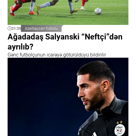
21:35
Azərbaycan futbolu
Ağadadaş Salyanski “Neftçi”dən
ayrılıb?
Gənc futbolçunun icarəyə götürüldüyü bildirilir