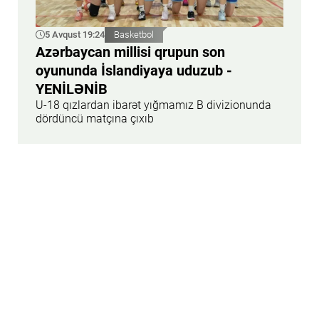
5 Avqust 19:24
Basketbol
Azərbaycan millisi qrupun son
oyununda İslandiyaya uduzub -
YENİLƏNİB
U-18 qızlardan ibarət yığmamız B divizionunda
dördüncü matçına çıxıb