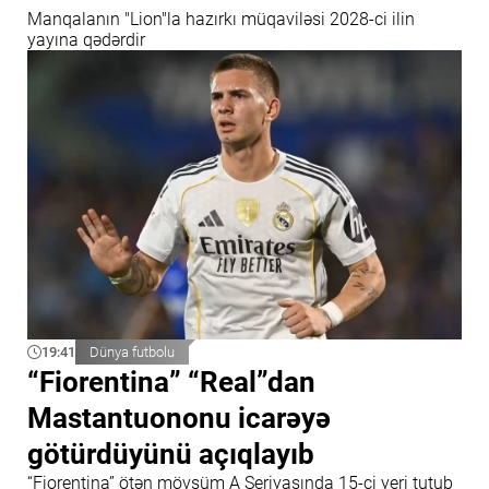
Manqalanın "Lion"la hazırkı müqaviləsi 2028-ci ilin
yayına qədərdir
19:41
Dünya futbolu
“Fiorentina” “Real”dan
Mastantuononu icarəyə
götürdüyünü açıqlayıb
“Fiorentina” ötən mövsüm A Seriyasında 15-ci yeri tutub