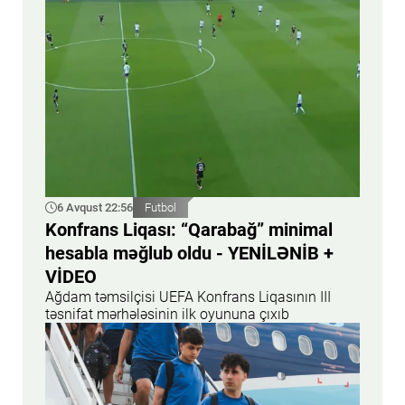
6 Avqust 22:56
Futbol
Konfrans Liqası: “Qarabağ” minimal
hesabla məğlub oldu - YENİLƏNİB +
VİDEO
Ağdam təmsilçisi UEFA Konfrans Liqasının III
təsnifat mərhələsinin ilk oyununa çıxıb