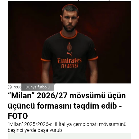
19:06
Dünya futbolu
“Milan” 2026/27 mövsümü üçün
üçüncü formasını təqdim edib -
FOTO
“Milan” 2025/2026-cı il İtaliya çempionatı mövsümünü
beşinci yerdə başa vurub