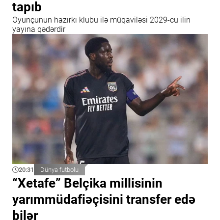
tapıb
Oyunçunun hazırkı klubu ilə müqaviləsi 2029-cu ilin
yayına qədərdir
20:31
Dünya futbolu
“Xetafe” Belçika millisinin
yarımmüdafiəçisini transfer edə
bilər