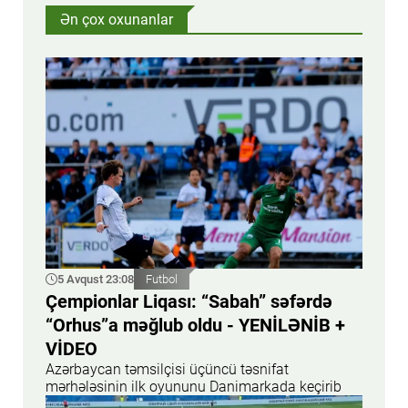
Ən çox oxunanlar
5 Avqust 23:08
Futbol
Çempionlar Liqası: “Sabah” səfərdə
“Orhus”a məğlub oldu - YENİLƏNİB +
VİDEO
Azərbaycan təmsilçisi üçüncü təsnifat
mərhələsinin ilk oyununu Danimarkada keçirib