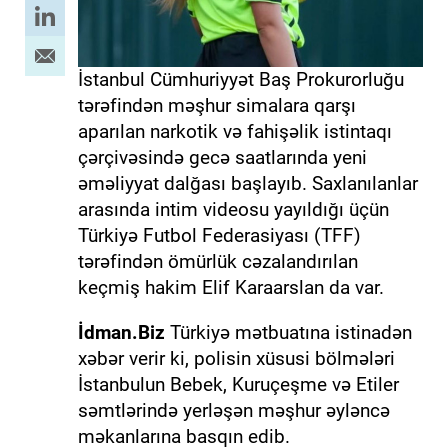
İstanbul Cümhuriyyət Baş Prokurorluğu
tərəfindən məşhur simalara qarşı
aparılan narkotik və fahişəlik istintaqı
çərçivəsində gecə saatlarında yeni
əməliyyat dalğası başlayıb. Saxlanılanlar
arasında intim videosu yayıldığı üçün
Türkiyə Futbol Federasiyası (TFF)
tərəfindən ömürlük cəzalandırılan
keçmiş hakim Elif Karaarslan da var.
İdman.Biz
Türkiyə mətbuatına istinadən
xəbər verir ki, polisin xüsusi bölmələri
İstanbulun Bebek, Kuruçeşme və Etiler
səmtlərində yerləşən məşhur əyləncə
məkanlarına basqın edib.