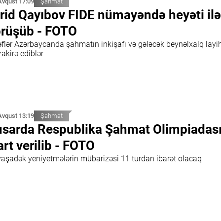
Avqust 17:09
Şahmat
rid Qayıbov FIDE nümayəndə heyəti ilə
rüşüb - FOTO
əflər Azərbaycanda şahmatın inkişafı və gələcək beynəlxalq layih
akirə ediblər
Avqust 13:19
Şahmat
sarda Respublika Şahmat Olimpiadas
art verilib - FOTO
yaşadək yeniyetmələrin mübarizəsi 11 turdan ibarət olacaq