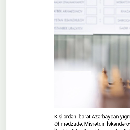
Kişilərdən ibarət Azərbaycan yığ
Əhmədzadə, Misrətdin İskəndərov