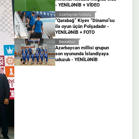
- YENİLƏNİB + VİDEO
Azərbaycan futbolu
“Qarabağ” Kiyev “Dinamo”su
ilə oyun üçün Polşadadır -
YENİLƏNİB + FOTO
Basketbol
Azərbaycan millisi qrupun
son oyununda İslandiyaya
uduzub - YENİLƏNİB