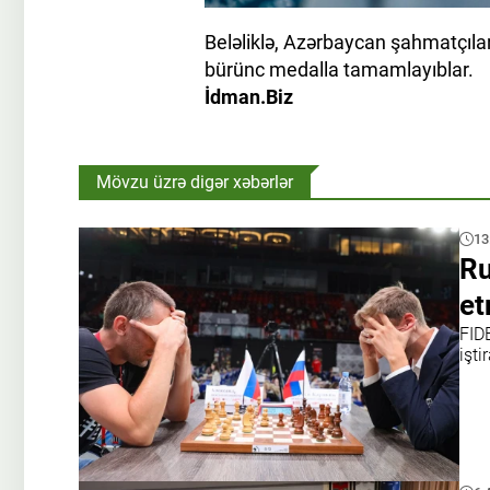
Beləliklə, Azərbaycan şahmatçıları
bürünc medalla tamamlayıblar.
İdman.Biz
Mövzu üzrə digər xəbərlər
13
Ru
e
FID
işti