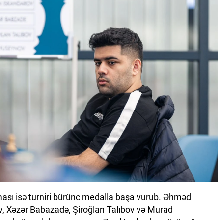
ması isə turniri bürünc medalla başa vurub. Əhməd
, Xəzər Babazadə, Şiroğlan Talıbov və Murad