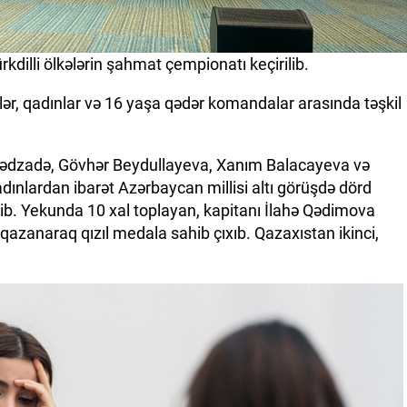
kdilli ölkələrin şahmat çempionatı keçirilib.
şilər, qadınlar və 16 yaşa qədər komandalar arasında təşkil
ədzadə, Gövhər Beydullayeva, Xanım Balacayeva və
nlardan ibarət Azərbaycan millisi altı görüşdə dörd
dib. Yekunda 10 xal toplayan, kapitanı İlahə Qədimova
zanaraq qızıl medala sahib çıxıb. Qazaxıstan ikinci,