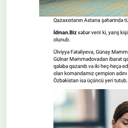
Qazaxıstanın Astana şəhərində tür
İdman.Biz
xəbər verir ki, yarış ki
olunub.
Ülviyyə Fətəliyeva, Günay Məmm
Gülnar Məmmədovadan ibarət qadı
qələbə qazanıb və iki heç-heçə e
olan komandamız çempion adını qa
Özbəkistan isə üçüncü yeri tutub.