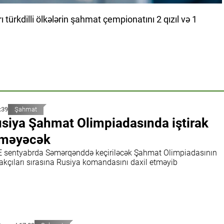
 türkdilli ölkələrin şahmat çempionatını 2 qızıl və 1
:39
Şahmat
siya Şahmat Olimpiadasında iştirak
tməyəcək
E sentyabrda Səmərqənddə keçiriləcək Şahmat Olimpiadasının
rakçıları sırasına Rusiya komandasını daxil etməyib