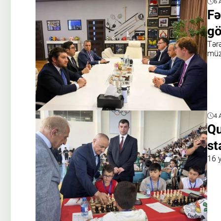
6 
Fə
gö
Tər
müz
4 
Qu
st
16 