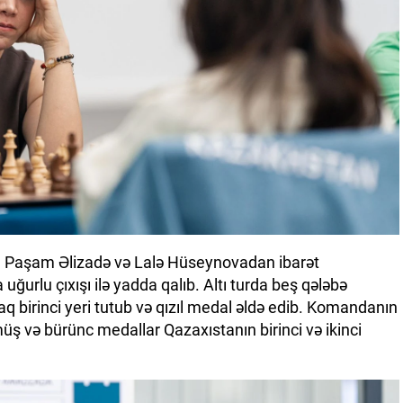
Paşam Əlizadə və Lalə Hüseynovadan ibarət
urlu çıxışı ilə yadda qalıb. Altı turda beş qələbə
aq birinci yeri tutub və qızıl medal əldə edib. Komandanın
ş və bürünc medallar Qazaxıstanın birinci və ikinci