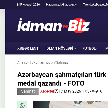
7 Avqust 2026
Haqqımızda
Əlaqə
Arxiv
Trend.Az
Day.Az
M
XƏBƏR LENTİ
İDMAN NÖVLƏRI
FUTBOL
M
Ana səhifə
İdman növləri
Şahmat
Azərbaycan şahmatçıları türk 
medal qazandı - FOTO
Şahmat
Xəbərlər
17 May 2026 17:37
916