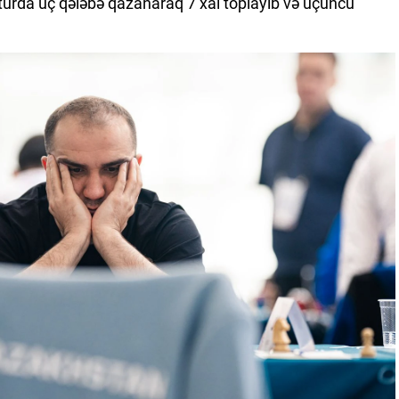
 turda üç qələbə qazanaraq 7 xal toplayıb və üçüncü