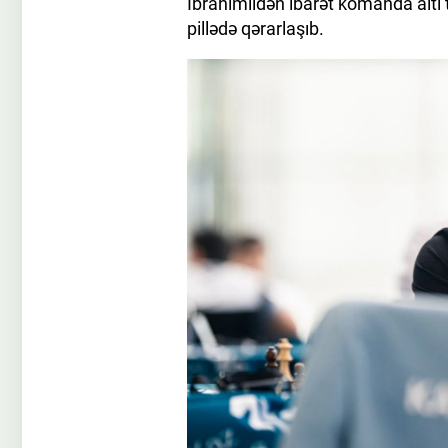
İbrahimlidən ibarət komanda altı
pillədə qərarlaşıb.