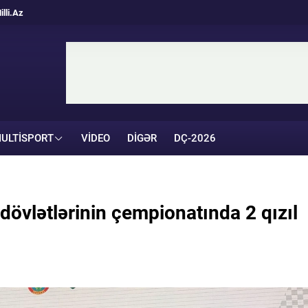
illi.Az
ULTISPORT
VIDEO
DIGƏR
DÇ-2026
dövlətlərinin çempionatında 2 qızıl