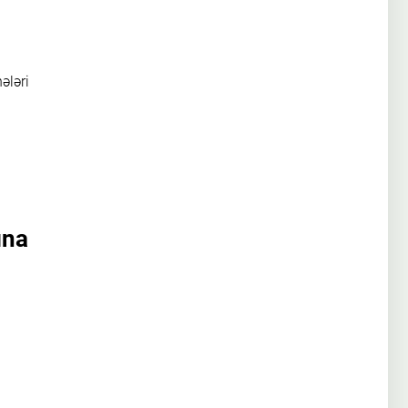
ələri
ına