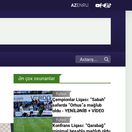
AZ
EN
RU
Ən çox oxunanlar
Futbol
Çempionlar Liqası: “Sabah”
səfərdə “Orhus”a məğlub
oldu - YENİLƏNİB + VİDEO
Futbol
Konfrans Liqası: “Qarabağ”
minimal hesabla məğlub oldu