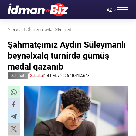
AZ
Ana səhifə
İdman növləri
Şahmat
Şahmatçımız Aydın Süleymanlı
beynəlxalq turnirdə gümüş
medal qazanıb
Şahmat
Xəbərlər
11 May 2026 10:41
648