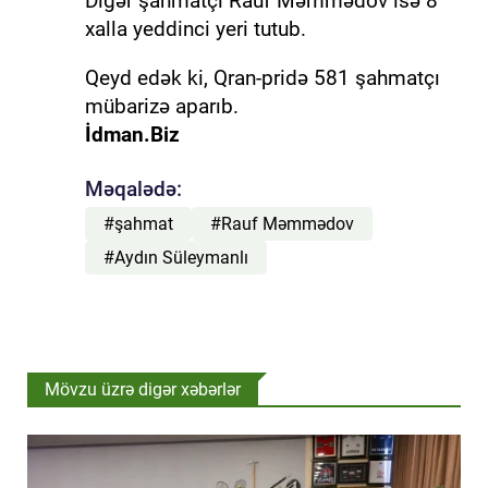
Digər şahmatçı Rauf Məmmədov isə 8
xalla yeddinci yeri tutub.
Qeyd edək ki, Qran-pridə 581 şahmatçı
mübarizə aparıb.
İdman.Biz
Məqalədə:
#şahmat
#Rauf Məmmədov
#Aydın Süleymanlı
Mövzu üzrə digər xəbərlər