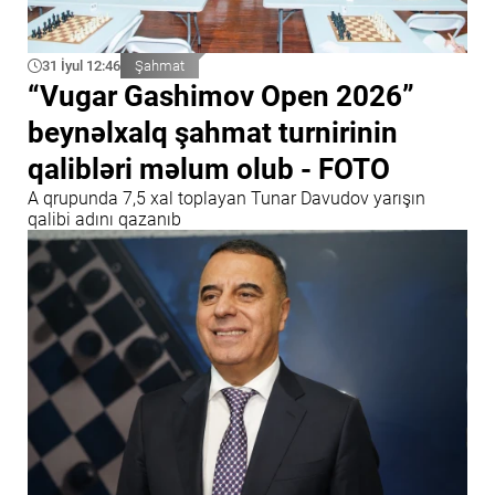
31 İyul 12:46
Şahmat
“Vugar Gashimov Open 2026”
beynəlxalq şahmat turnirinin
qalibləri məlum olub - FOTO
A qrupunda 7,5 xal toplayan Tunar Davudov yarışın
qalibi adını qazanıb