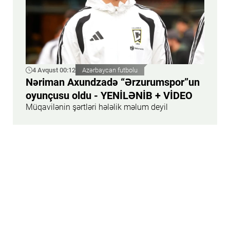
4 Avqust 00:12
Azərbaycan futbolu
Nəriman Axundzadə “Ərzurumspor”un
oyunçusu oldu - YENİLƏNİB + VİDEO
Müqavilənin şərtləri hələlik məlum deyil