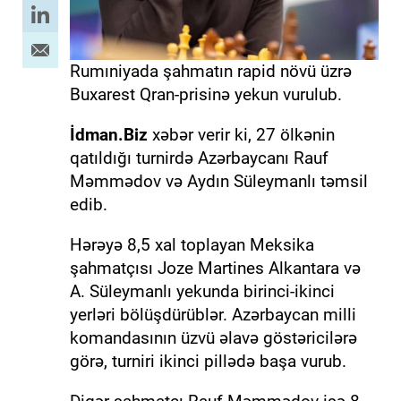
Rumıniyada şahmatın rapid növü üzrə
Buxarest Qran-prisinə yekun vurulub.
İdman.Biz
xəbər verir ki, 27 ölkənin
qatıldığı turnirdə Azərbaycanı Rauf
Məmmədov və Aydın Süleymanlı təmsil
edib.
Hərəyə 8,5 xal toplayan Meksika
şahmatçısı Joze Martines Alkantara və
A. Süleymanlı yekunda birinci-ikinci
yerləri bölüşdürüblər. Azərbaycan milli
komandasının üzvü əlavə göstəricilərə
görə, turniri ikinci pillədə başa vurub.