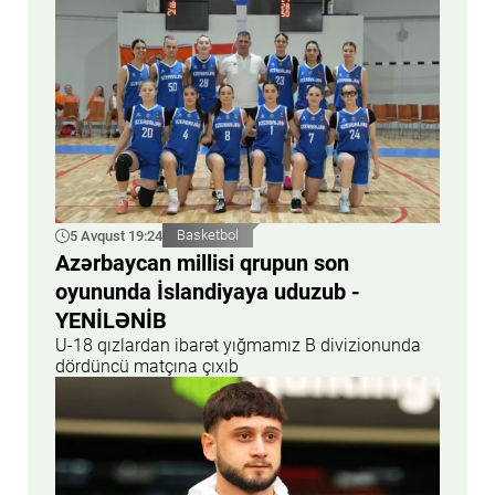
5 Avqust 19:24
Basketbol
Azərbaycan millisi qrupun son
oyununda İslandiyaya uduzub -
YENİLƏNİB
U-18 qızlardan ibarət yığmamız B divizionunda
dördüncü matçına çıxıb