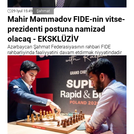
29 İyul 15:49
Şahmat
Mahir Məmmədov FIDE-nin vitse-
prezidenti postuna namizəd
olacaq - EKSKLÜZİV
Azərbaycan Şahmat Federasiyasının rəhbəri FIDE
rəhbərliyində fəaliyyətini davam etdirmək niyyətindədir