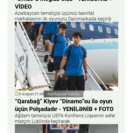
VİDEO
Azərbaycan təmsilçisi üçüncü təsnifat
mərhələsinin ilk oyununu Danimarkada keçirib
5 Avqust 21:30
Azərbaycan futbolu
“Qarabağ” Kiyev “Dinamo”su ilə oyun
üçün Polşadadır - YENİLƏNİB + FOTO
Ağdam təmsilçisi UEFA Konfrans Liqasının səfər
matçını Lublində keçirəcək