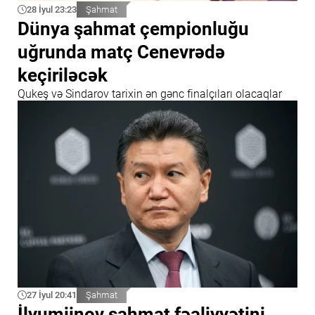
28 İyul 23:23
Şahmat
Dünya şahmat çempionluğu
uğrunda matç Cenevrədə
keçiriləcək
Qukeş və Sindarov tarixin ən gənc finalçıları olacaqlar
27 İyul 20:41
Şahmat
İlyumjinov şahmat fəaliyyətini