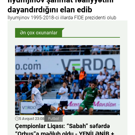
dayandırdığını elan edib
İlyumjinov 1995-2018-ci illərdə FİDE prezidenti olub
Ən çox oxunanlar
5 Avqust 23:08
Futbol
Çempionlar Liqası: “Sabah” səfərdə
“Orhus”a məğlub oldu - YENİLƏNİB +