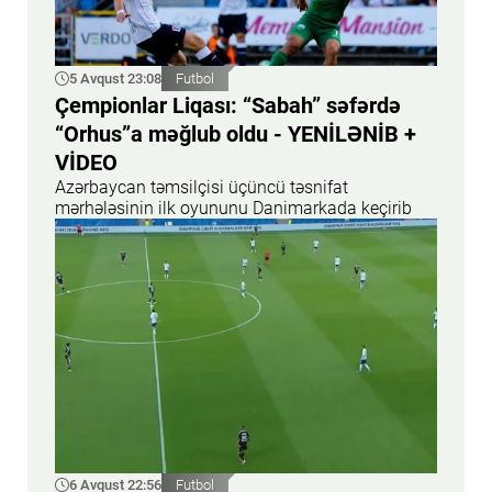
5 Avqust 23:08
Futbol
Çempionlar Liqası: “Sabah” səfərdə
“Orhus”a məğlub oldu - YENİLƏNİB +
VİDEO
Azərbaycan təmsilçisi üçüncü təsnifat
mərhələsinin ilk oyununu Danimarkada keçirib
6 Avqust 22:56
Futbol