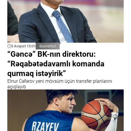
5 Avqust 15:01
Basketbol
“Gəncə” BK-nın direktoru:
“Rəqabətədavamlı komanda
qurmaq istəyirik”
Elnur Cəfərov yeni mövsüm üçün transfer planlarını
açıqlayıb