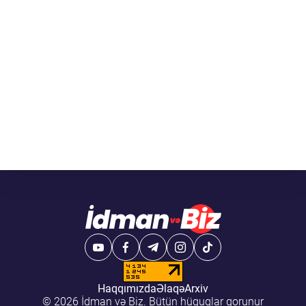
Haqqımızda
Əlaqə
Arxiv
© 2026 İdman və Biz. Bütün hüquqlar qorunur