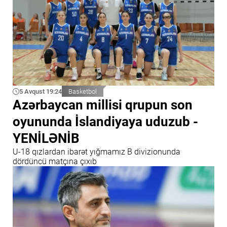
5 Avqust 19:24
Basketbol
Azərbaycan millisi qrupun son
oyununda İslandiyaya uduzub -
YENİLƏNİB
U-18 qızlardan ibarət yığmamız B divizionunda
dördüncü matçına çıxıb