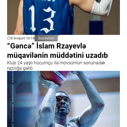
5 Avqust 10:18
Basketbol
“Gəncə” İslam Rzayevlə
müqavilənin müddətini uzadıb
Klub 24 yaşlı hücumçu ilə mövsümün sonunadək
razılığa gəlib