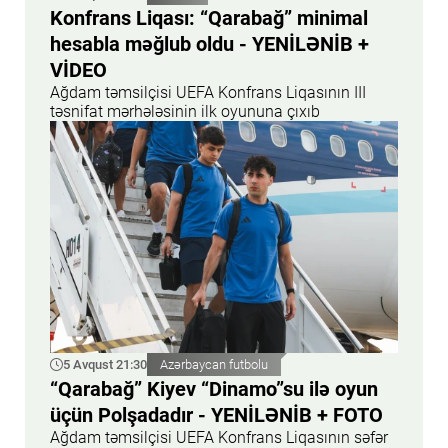
Konfrans Liqası: “Qarabağ” minimal
hesabla məğlub oldu - YENİLƏNİB +
VİDEO
Ağdam təmsilçisi UEFA Konfrans Liqasının III
təsnifat mərhələsinin ilk oyununa çıxıb
5 Avqust 21:30
Azərbaycan futbolu
“Qarabağ” Kiyev “Dinamo”su ilə oyun
üçün Polşadadır - YENİLƏNİB + FOTO
Ağdam təmsilçisi UEFA Konfrans Liqasının səfər