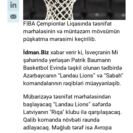
FIBA Çempionlar Liqasında təsnifat
mərhələsinin və müntəzəm mövsümün
püşkatma mərasimi keçirilib.
İdman.Biz
xəbər verir ki, İsveçrənin Mi
şəhərində yerləşən Patrik Baumann
Basketbol Evində təşkil olunan tədbirdə
Azərbaycanın “Landau Lions” və “Sabah”
komandalarının rəqibləri müəyyənləşib.
Mübarizəyə təsnifat mərhələsindən
başlayacaq “Landau Lions” səfərdə
Latviyanın "Riqa" klubu ilə qarşılaşacaq.
Qalib komanda növbəti raunda
adlayacaq. Məğlub tərəf isə Avropa