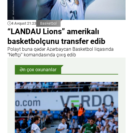
4 Avqust 21:23
Basketbol
“LANDAU Lions” amerikalı
basketbolçunu transfer edib
Polayt buna qədər Azərbaycan Basketbol liqasında
"Neftçi" komandasında çıxış edib
Ən çox oxunanlar