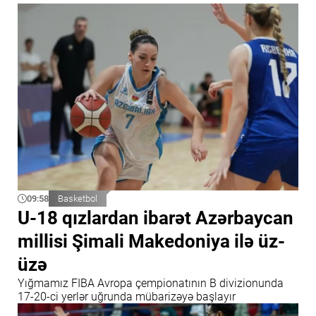
09:58
Basketbol
U-18 qızlardan ibarət Azərbaycan
millisi Şimali Makedoniya ilə üz-
üzə
Yığmamız FIBA Avropa çempionatının B divizionunda
17-20-ci yerlər uğrunda mübarizəyə başlayır