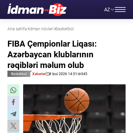
AZ
Ana səhifə
İdman növləri
Basketbol
FIBA Çempionlar Liqası:
Azərbaycan klublarının
rəqibləri məlum olub
Basketbol
Xəbərlər
8 İyul 2026 14:51
345