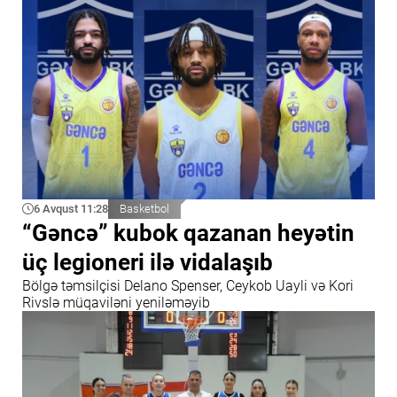
6 Avqust 11:28
Basketbol
“Gəncə” kubok qazanan heyətin
üç legioneri ilə vidalaşıb
Bölgə təmsilçisi Delano Spenser, Ceykob Uayli və Kori
Rivslə müqaviləni yeniləməyib