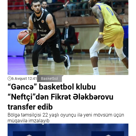
6 Avqust 12:41
Basketbol
“Gəncə” basketbol klubu
“Neftçi”dən Fikrət Ələkbərovu
transfer edib
Bölgə təmsilçisi 22 yaşlı oyunçu ilə yeni mövsüm üçün
müqavilə imzalayıb