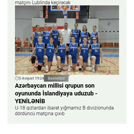
matçını Lublində keçirəcək
5 Avqust 19:24
Basketbol
Azərbaycan millisi qrupun son
oyununda İslandiyaya uduzub -
YENİLƏNİB
U-18 qızlardan ibarət yığmamız B divizionunda
dördüncü matçına çıxıb