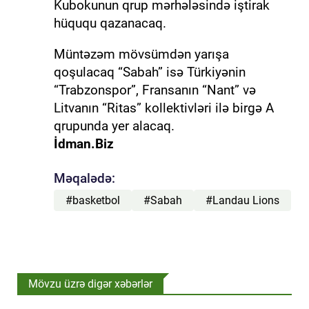
Kubokunun qrup mərhələsində iştirak
hüququ qazanacaq.
Müntəzəm mövsümdən yarışa
qoşulacaq “Sabah” isə Türkiyənin
“Trabzonspor”, Fransanın “Nant” və
Litvanın “Ritas” kollektivləri ilə birgə A
qrupunda yer alacaq.
İdman.Biz
Məqalədə:
#basketbol
#Sabah
#Landau Lions
Mövzu üzrə digər xəbərlər