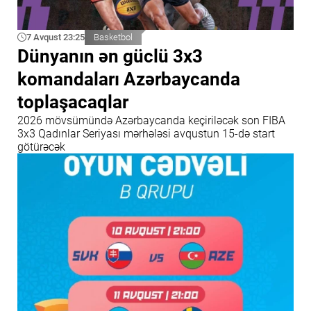
7 Avqust 23:25
Basketbol
Dünyanın ən güclü 3x3
komandaları Azərbaycanda
toplaşacaqlar
2026 mövsümündə Azərbaycanda keçiriləcək son FIBA
3x3 Qadınlar Seriyası mərhələsi avqustun 15-də start
götürəcək