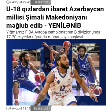
7 Avqust 22:43
Basketbol
U-18 qızlardan ibarət Azərbaycan
millisi Şimali Makedoniyanı
məğlub edib - YENİLƏNİB
Yığmamız FIBA Avropa çempionatının B divizionunda
17-20-ci yerlər uğrunda mübarizəyə başlayıb
7 Avqust 18:15
Basketbol