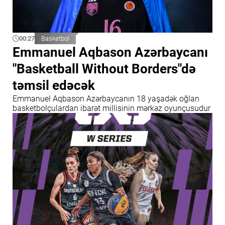
00:27
Basketbol
Emmanuel Aqbason Azərbaycanı
"Basketball Without Borders"də
təmsil edəcək
Emmanuel Aqbason Azərbaycanın 18 yaşadək oğlan
basketbolçulardan ibarət millisinin mərkəz oyunçusudur