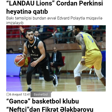
“LANDAU Lions” Cordan Perkinsi
heyətinə qatıb
Bakı təmsilçisi bundan əvvəl Edvard Polaytla müqavilə
imzalayıb
6 Avqust 12:41
Basketbol
“Gəncə” basketbol klubu
“Neftçi”dən Fikrət Ələkbərovu