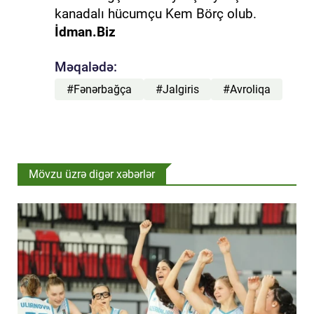
kanadalı hücumçu Kem Börç olub.
İdman.Biz
Məqalədə:
#Fənərbağça
#Jalgiris
#Avroliqa
Mövzu üzrə digər xəbərlər