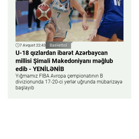
7 Avqust 22:43
Basketbol
U-18 qızlardan ibarət Azərbaycan
millisi Şimali Makedoniyanı məğlub
edib - YENİLƏNİB
Yığmamız FIBA Avropa çempionatının B
divizionunda 17-20-ci yerlər uğrunda mübarizəyə
başlayıb