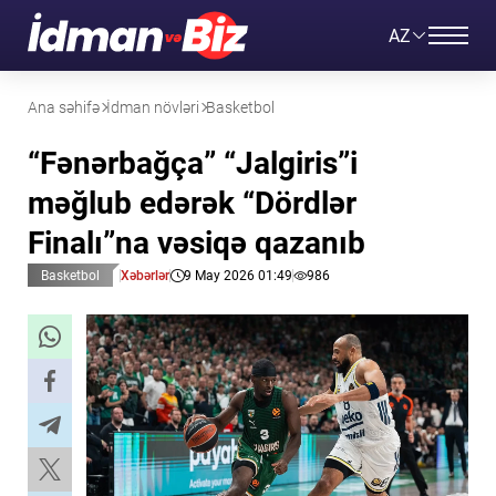
AZ
Ana səhifə
İdman növləri
Basketbol
“Fənərbağça” “Jalgiris”i
məğlub edərək “Dördlər
Finalı”na vəsiqə qazanıb
Basketbol
Xəbərlər
9 May 2026 01:49
986