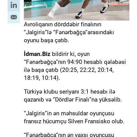
Avroliqanın dörddəbir finalının
“Jalgiris”lə “Fənərbağça”arasındakı
oyunu başa çatıb.
İdman.Biz
bildirir ki, oyun
“Fənərbağça”nın 94:90 hesablı qələbəsi
ilə başa çatıb (20:25, 22:22, 20:14,
18:19, 10:14).
Türkiyə klubu seriyanı 3:1 hesabı ilə
qazanıb və “Dördlər Finalı”na yüksəlib.
“Jalgiris”in ən məhsuldar oyunçusu
fransız hücumçu Silven Fransisko olub.
“Fənərbağça”nın ən yaxşı oyunçusu