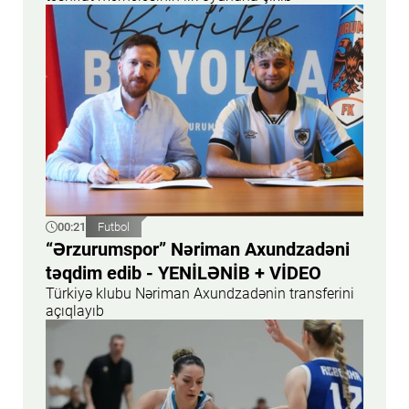
00:21
Futbol
“Ərzurumspor” Nəriman Axundzadəni
təqdim edib - YENİLƏNİB + VİDEO
Türkiyə klubu Nəriman Axundzadənin transferini
açıqlayıb