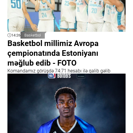
14:26
Basketbol
Basketbol millimiz Avropa
çempionatında Estoniyanı
məğlub edib - FOTO
Komandamız görüşdə 74:71 hesabı ilə qalib gəlib