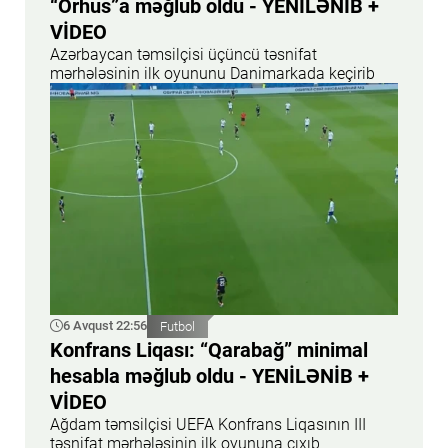
“Orhus”a məğlub oldu - YENİLƏNİB +
VİDEO
Azərbaycan təmsilçisi üçüncü təsnifat
mərhələsinin ilk oyununu Danimarkada keçirib
6 Avqust 22:56
Futbol
Konfrans Liqası: “Qarabağ” minimal
hesabla məğlub oldu - YENİLƏNİB +
VİDEO
Ağdam təmsilçisi UEFA Konfrans Liqasının III
təsnifat mərhələsinin ilk oyununa çıxıb