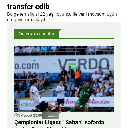
transfer edib
Bölgə təmsilçisi 22 yaşlı oyunçu ilə yeni mövsüm üçün
müqavilə imzalayıb
Ən çox oxunanlar
5 Avqust 23:08
Futbol
Çempionlar Liqası: “Sabah” səfərdə