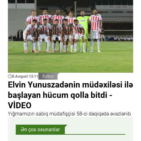
8 Avqust 13:11
Futbol
Elvin Yunuszadənin müdəxiləsi ilə
başlayan hücum qolla bitdi -
VİDEO
Yığmamızın sabiq müdafişçisi 58-ci dəqiqədə əvəzlənib
Ən çox oxunanlar