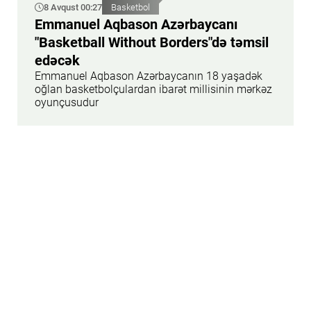
8 Avqust 00:27
Basketbol
Emmanuel Aqbason Azərbaycanı
"Basketball Without Borders"də təmsil
edəcək
Emmanuel Aqbason Azərbaycanın 18 yaşadək
oğlan basketbolçulardan ibarət millisinin mərkəz
oyunçusudur