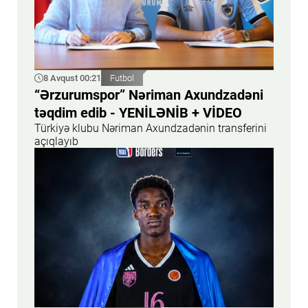
8 Avqust 00:21
Futbol
“Ərzurumspor” Nəriman Axundzadəni
təqdim edib - YENİLƏNİB + VİDEO
Türkiyə klubu Nəriman Axundzadənin transferini
açıqlayıb