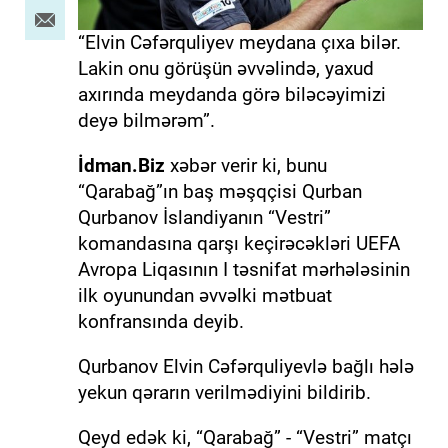
“Elvin Cəfərquliyev meydana çıxa bilər.
Lakin onu görüşün əvvəlində, yaxud
axırında meydanda görə biləcəyimizi
deyə bilmərəm”.
İdman.Biz
xəbər verir ki, bunu
“Qarabağ”ın baş məşqçisi Qurban
Qurbanov İslandiyanın “Vestri”
komandasına qarşı keçirəcəkləri UEFA
Avropa Liqasının I təsnifat mərhələsinin
ilk oyunundan əvvəlki mətbuat
konfransında deyib.
Qurbanov Elvin Cəfərquliyevlə bağlı hələ
yekun qərarın verilmədiyini bildirib.
Qeyd edək ki, “Qarabağ” - “Vestri” matçı