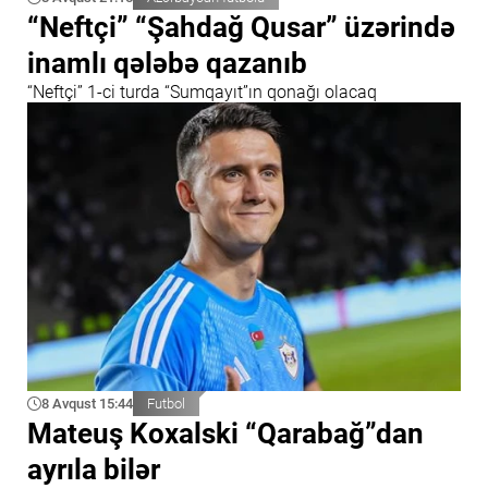
“Neftçi” “Şahdağ Qusar” üzərində
inamlı qələbə qazanıb
“Neftçi” 1-ci turda “Sumqayıt”ın qonağı olacaq
8 Avqust 15:44
Futbol
Mateuş Koxalski “Qarabağ”dan
ayrıla bilər