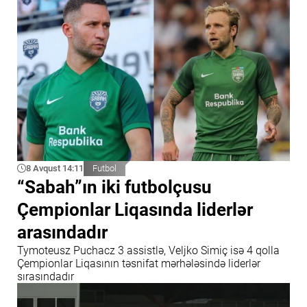
8 Avqust 14:11
Futbol
“Sabah”ın iki futbolçusu
Çempionlar Liqasında liderlər
arasındadır
Tymoteusz Puchacz 3 assistlə, Veljko Simiç isə 4 qolla
Çempionlar Liqasının təsnifat mərhələsində liderlər
sırasındadır