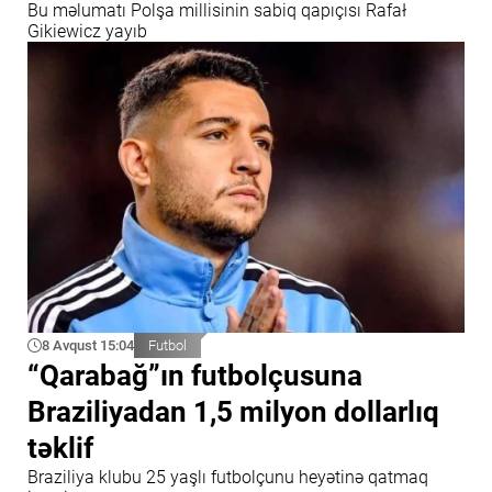
Bu məlumatı Polşa millisinin sabiq qapıçısı Rafał
Gikiewicz yayıb
8 Avqust 15:04
Futbol
“Qarabağ”ın futbolçusuna
Braziliyadan 1,5 milyon dollarlıq
təklif
Braziliya klubu 25 yaşlı futbolçunu heyətinə qatmaq