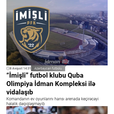
8 Avqust 14:31
Azərbaycan futbolu
“İmişli” futbol klubu Quba
Olimpiya İdman Kompleksi ilə
vidalaşıb
Komandanın ev oyunlarını hansı arenada keçirəcəyi
hələlik dəqiqləşməyib