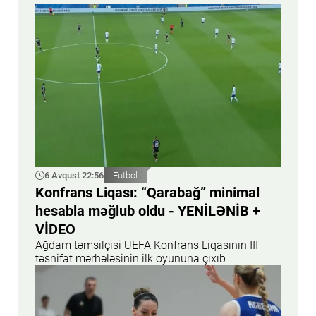
6 Avqust 22:56
Futbol
Konfrans Liqası: “Qarabağ” minimal
hesabla məğlub oldu - YENİLƏNİB +
VİDEO
Ağdam təmsilçisi UEFA Konfrans Liqasının III
təsnifat mərhələsinin ilk oyununa çıxıb