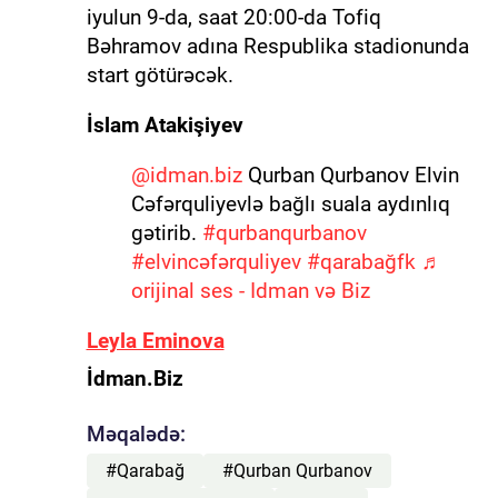
iyulun 9-da, saat 20:00-da Tofiq
Bəhramov adına Respublika stadionunda
start götürəcək.
İslam Atakişiyev
@idman.biz
Qurban Qurbanov Elvin
Cəfərquliyevlə bağlı suala aydınlıq
gətirib.
#qurbanqurbanov
#elvincəfərquliyev
#qarabağfk
♬
orijinal ses - Idman və Biz
Leyla Eminova
İdman.Biz
Məqalədə:
#Qarabağ
#Qurban Qurbanov