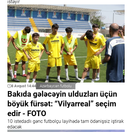
istəyir
8 Avqust 14:44
Azərbaycan futbolu
Bakıda gələcəyin ulduzları üçün
böyük fürsət: “Vilyarreal” seçim
edir - FOTO
10 istedadlı gənc futbolçu layihədə tam ödənişsiz iştirak
edəcək