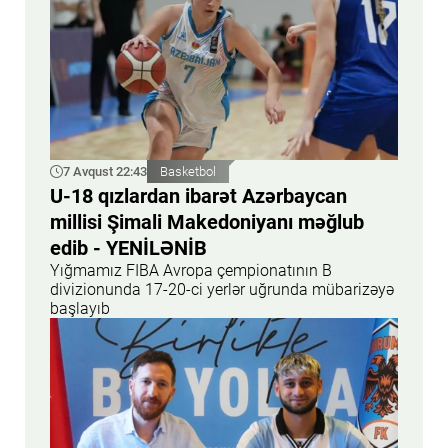
7 Avqust 22:43
Basketbol
U-18 qızlardan ibarət Azərbaycan
millisi Şimali Makedoniyanı məğlub
edib - YENİLƏNİB
Yığmamız FIBA Avropa çempionatının B
divizionunda 17-20-ci yerlər uğrunda mübarizəyə
başlayıb