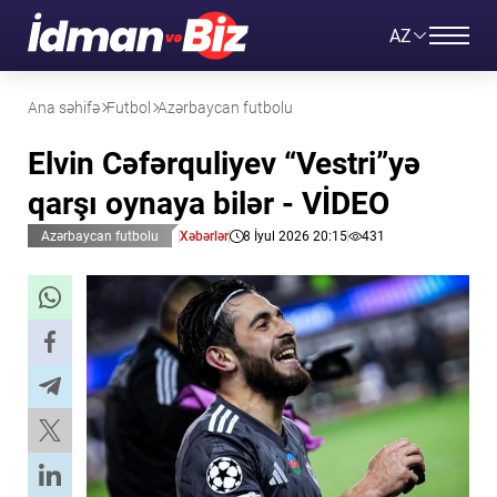
AZ
Ana səhifə
Futbol
Azərbaycan futbolu
Elvin Cəfərquliyev “Vestri”yə
qarşı oynaya bilər - VİDEO
Azərbaycan futbolu
Xəbərlər
8 İyul 2026 20:15
431