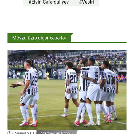
#Elvin Cəfərquliyev
#Vestri
Mövzu üzrə digər xəbərlər
8 Avqust 21:15
Azərbaycan futbolu