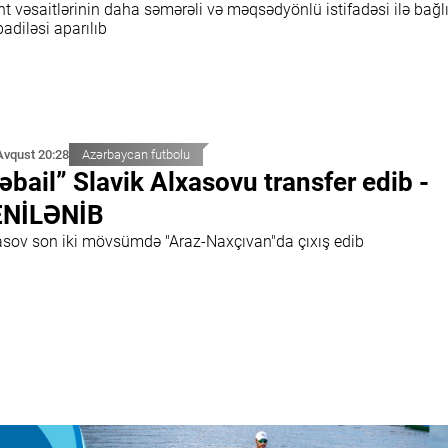
t vəsaitlərinin daha səmərəli və məqsədyönlü istifadəsi ilə bağlı 
adiləsi aparılıb
Avqust 20:28
Azərbaycan futbolu
əbail” Slavik Alxasovu transfer edib -
ENİLƏNİB
asov son iki mövsümdə "Araz-Naxçıvan"da çıxış edib