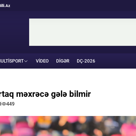
illi.Az
ULTISPORT
VIDEO
DIGƏR
DÇ-2026
taq məxrəcə gələ bilmir
3
449