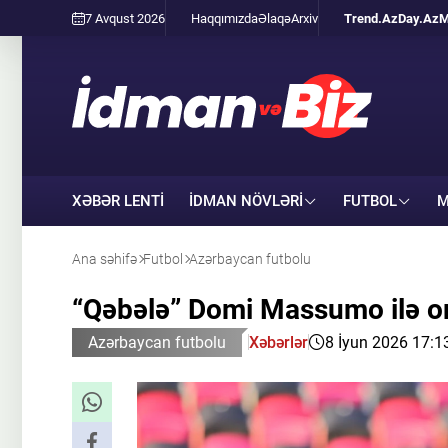
7 Avqust 2026
Haqqımızda
Əlaqə
Arxiv
Trend.Az
Day.Az
M
XƏBƏR LENTİ
İDMAN NÖVLƏRI
FUTBOL
M
Ana səhifə
Futbol
Azərbaycan futbolu
“Qəbələ” Domi Massumo ilə or
Azərbaycan futbolu
Xəbərlər
8 İyun 2026 17:1