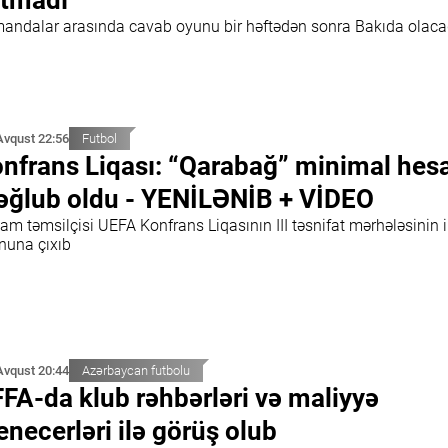
andalar arasında cavab oyunu bir həftədən sonra Bakıda olac
Avqust 22:56
Futbol
nfrans Liqası: “Qarabağ” minimal hes
ğlub oldu - YENİLƏNİB + VİDEO
m təmsilçisi UEFA Konfrans Liqasının III təsnifat mərhələsinin i
nuna çıxıb
Avqust 20:44
Azərbaycan futbolu
FA-da klub rəhbərləri və maliyyə
necerləri ilə görüş olub