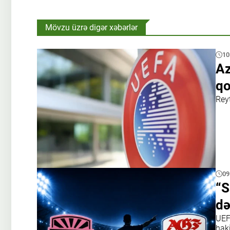
Mövzu üzrə digər xəbərlər
10
Az
qo
Reyt
09
“S
də
UEF
haki