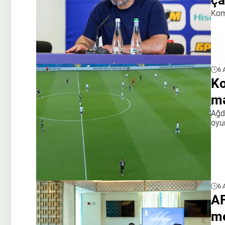
Kom
6 
Ko
mə
Ağda
oyu
6 
AF
me