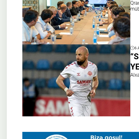
Qran
müb
6 
“S
Y
Alx