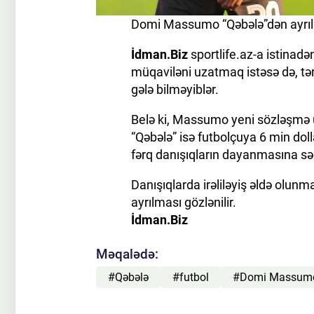
Domi Massumo “Qəbələ”dən ayrıla
İdman.Biz
sportlife.az-a istinadən
müqaviləni uzatmaq istəsə də, tər
gələ bilməyiblər.
Belə ki, Massumo yeni sözləşmə ü
“Qəbələ” isə futbolçuya 6 min dol
fərq danışıqların dayanmasına sə
Danışıqlarda irəliləyiş əldə o
ayrılması gözlənilir.
İdman.Biz
Məqalədə:
#Qəbələ
#futbol
#Domi Massum