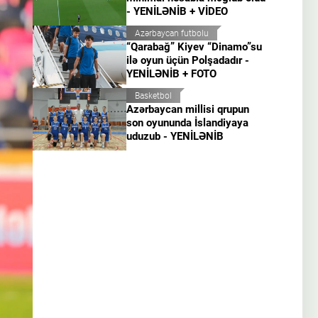
- YENİLƏNİB + VİDEO
Azərbaycan futbolu
“Qarabağ” Kiyev “Dinamo”su
ilə oyun üçün Polşadadır -
YENİLƏNİB + FOTO
Basketbol
Azərbaycan millisi qrupun
son oyununda İslandiyaya
uduzub - YENİLƏNİB