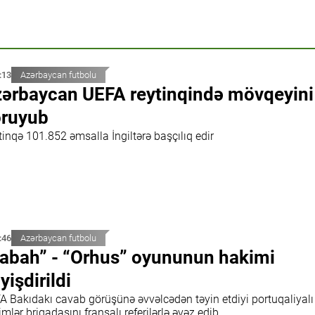
:13
Azərbaycan futbolu
ərbaycan UEFA reytinqində mövqeyini
ruyub
inqə 101.852 əmsalla İngiltərə başçılıq edir
:46
Azərbaycan futbolu
abah” - “Orhus” oyununun hakimi
yişdirildi
A Bakıdakı cavab görüşünə əvvəlcədən təyin etdiyi portuqaliyalı
mlər briqadasını fransalı referilərlə əvəz edib