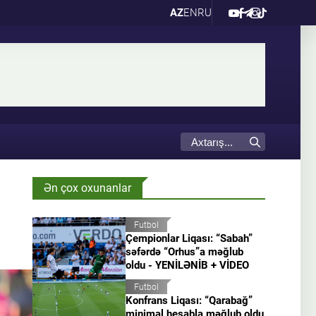
AZ
EN
RU
Ən çox oxunanlar
Futbol
Çempionlar Liqası: “Sabah”
səfərdə “Orhus”a məğlub
oldu - YENİLƏNİB + VİDEO
Futbol
Konfrans Liqası: “Qarabağ”
minimal hesabla məğlub oldu