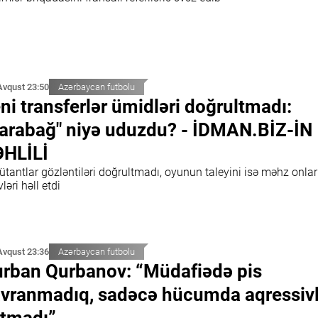
Avqust 23:50
Azərbaycan futbolu
ni transferlər ümidləri doğrultmadı:
arabağ" niyə uduzdu? - İDMAN.BİZ-İN
HLİLİ
tantlar gözləntiləri doğrultmadı, oyunun taleyini isə məhz onlar
ləri həll etdi
Avqust 23:36
Azərbaycan futbolu
rban Qurbanov: “Müdafiədə pis
vranmadıq, sadəcə hücumda aqressivl
tmadı”