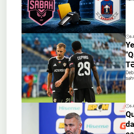
6 
Ye
"Q
TƏ
Debü
səhv
6 
Qu
da
ça