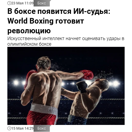
23 Мая 11:09
Бокс
В боксе появится ИИ-судья:
World Boxing готовит
революцию
Искусственный интеллект начнет оценивать удары в
олимпийском боксе
15 Мая 14:29
Бокс