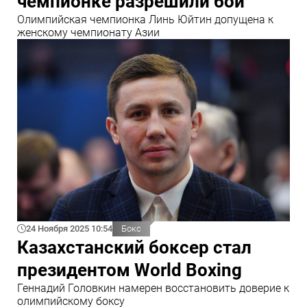
чемпионке разрешили бои
Олимпийская чемпионка Линь Юйтин допущена к
женскому чемпионату Азии
24 Ноября 2025 10:54
Бокс
Казахстанский боксер стал
президентом World Boxing
Геннадий Головкин намерен восстановить доверие к
олимпийскому боксу