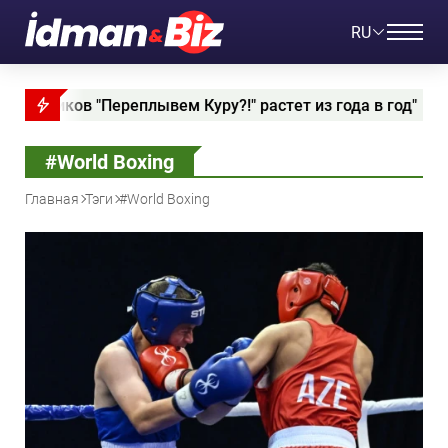
RU
вем Куру?!" растет из года в год"
От 12 до 79 
#World Boxing
Главная
Тэги
#World Boxing