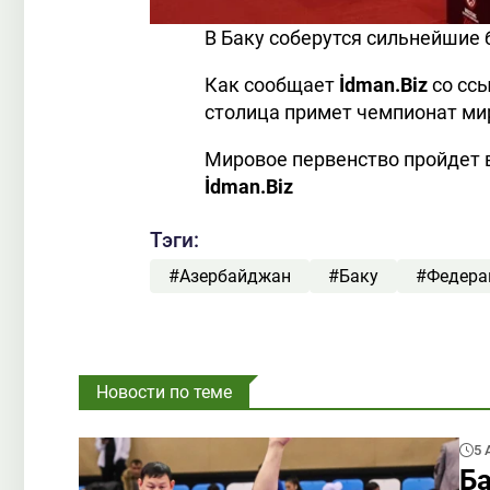
В Баку соберутся сильнейшие б
Как сообщает
İdman.Biz
со сс
столица примет чемпионат мир
Мировое первенство пройдет в 
İdman.Biz
Тэги:
#Азербайджан
#Баку
#Федера
Новости по теме
5 
Ба