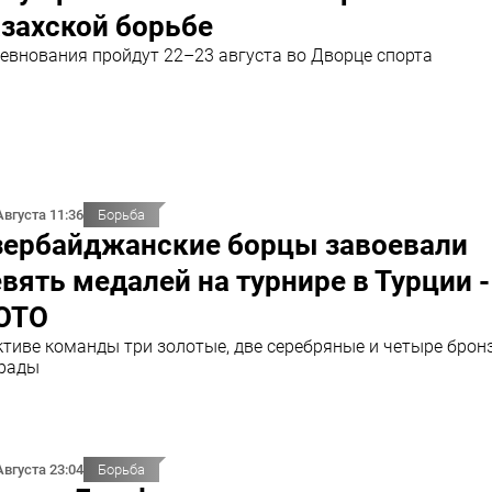
захской борьбе
евнования пройдут 22–23 августа во Дворце спорта
Августа 11:36
Борьба
зербайджанские борцы завоевали
вять медалей на турнире в Турции -
ОТО
ктиве команды три золотые, две серебряные и четыре брон
рады
Августа 23:04
Борьба