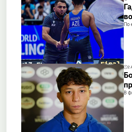
Га
в
По 
2 
Бо
п
В ф