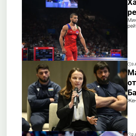
Х
р
Мин
рей
3 
Ма
о
Б
Жен
2 