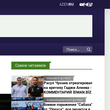
AZ
EN
RU
Самое читаемое
Мировой футбол
Расул Чунаев отреагировал
на критику Гаджи Алиева -
КОММЕНТАРИЙ İDMAN.BİZ
Азербайджанский футбол
Боевое поражение "Сабаха"
от "Орхуса": все решится в