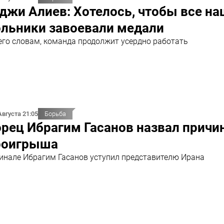
джи Алиев: Хотелось, чтобы все н
ольники завоевали медали
его словам, команда продолжит усердно работать
Августа 21:05
Борьба
рец Ибрагим Гасанов назвал причи
роигрыша
инале Ибрагим Гасанов уступил представителю Ирана