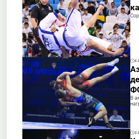
ка
Сор
4 
А
де
Ф
В а
наг
3 