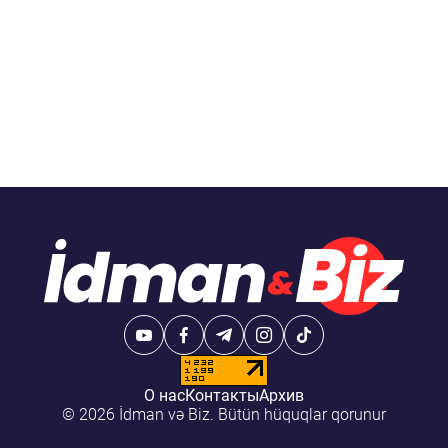
О нас
Контакты
Архив
© 2026 İdman və Biz. Bütün hüquqlar qorunur