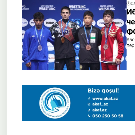
2 
Иб
че
Ф
Азе
пер