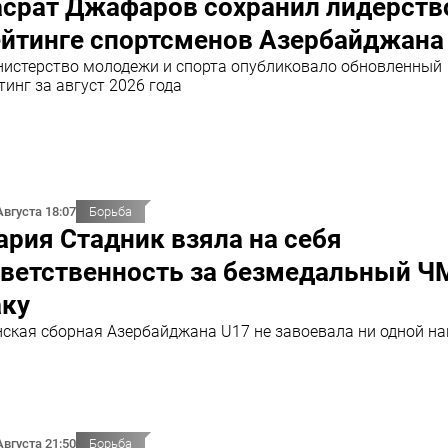
асрат Джафаров сохранил лидерств
ейтинге спортсменов Азербайджана
истерство молодежи и спорта опубликовало обновленный
тинг за август 2026 года
Августа 18:07
Борьба
рия Стадник взяла на себя
тветственность за безмедальный Ч
аку
ская сборная Азербайджана U17 не завоевала ни одной н
Августа 21:50
Борьба