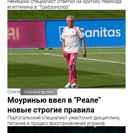
Немецкий специалист ответил на критику перехода
египтянина в "Трабзонспор"
10:16
Мировой футбол
Моуринью ввел в "Реале"
новые строгие правила
Португальский специалист ужесточил дисциплину,
питание и процесс восстановления игроков