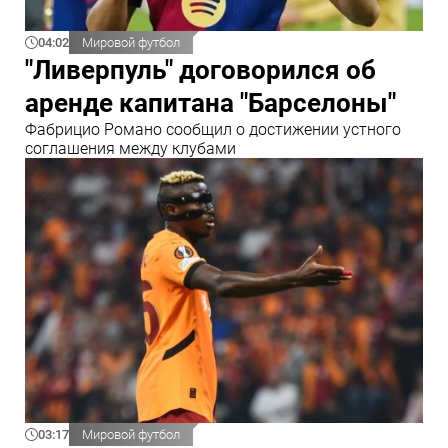
04:02
Мировой футбол
"Ливерпуль" договорился об
аренде капитана "Барселоны"
Фабрицио Романо сообщил о достижении устного
соглашения между клубами
03:17
Мировой футбол