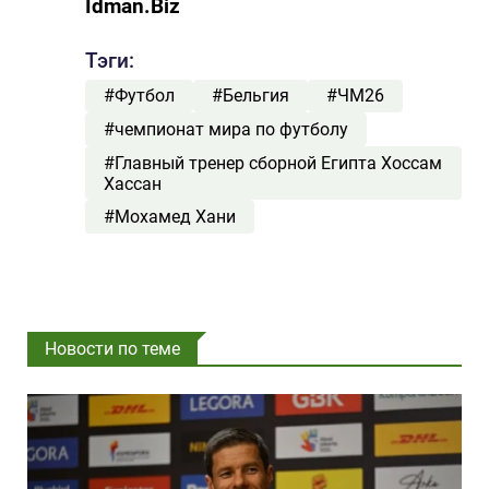
İdman.Biz
Тэги:
#Футбол
#Бельгия
#ЧМ26
#чемпионат мира по футболу
#Главный тренер сборной Египта Хоссам
Хассан
#Мохамед Хани
Новости по теме