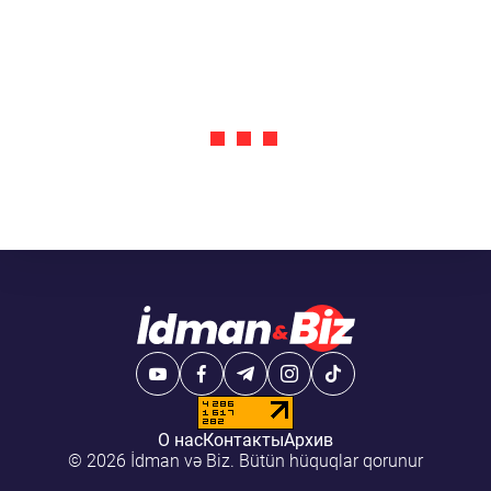
О нас
Контакты
Архив
© 2026 İdman və Biz. Bütün hüquqlar qorunur