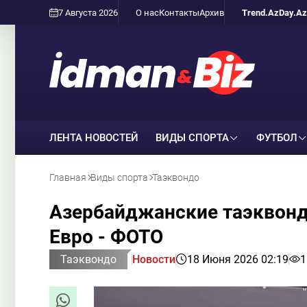
7 Августа 2026
О нас
Контакты
Архив
Trend.Az
Day.Az
ЛЕНТА НОВОСТЕЙ
ВИДЫ СПОРТА
ФУТБОЛ
Главная
Виды спорта
Таэквондо
Азербайджанские таэквонд
Евро - ФОТО
Таэквондо
Новости
18 Июня 2026 02:19
1