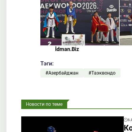
İdman.Biz
Тэги:
#Азербайджан
#Таэквондо
Новости по теме
6 
К