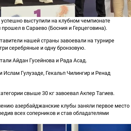
успешно выступили на клубном чемпионате
 прошел в Сараево (Босния и Герцеговина).
ставители нашей страны завоевали на турнире
 три серебряные и одну бронзовую.
али Айдан Гусейнова и Рада Асад.
 Ислам Гулузаде, Гекальп Чилингир и Ренад
атегории свыше 30 кг завоевал Акпер Тагиев.
ению азербайджанские клубы заняли первое место
едив всех соперников и став обладателями