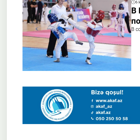
6 
В 
по
В с