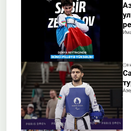
А
у
ре
Има
8 
Са
ту
Азе