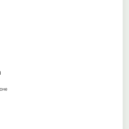
а
оне