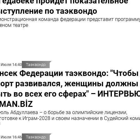
Гедабеке пройдет показательное
ыступление по таэквондо
онстрационная команда федерации представит программу
еном театре
 Июля 14:40
Таэквондо
нсек Федерации таэквондо: "Чтобы
порт развивался, женщины должны
ть во всех его сферах" – ИНТЕРВЬ
DMAN.BİZ
юль Абдуллаева – о борьбе за олимпийские лицензии,
готовке к Играм-2028 и своем назначении в Судейский ком
U
 Июля 16:46
Таэквондо