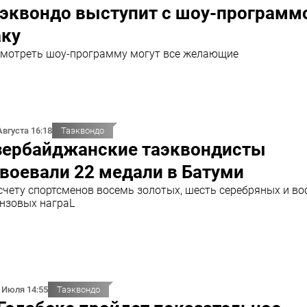
аэквондо выступит с шоу-программ
аку
мотреть шоу-программу могут все желающие
Августа 16:18
Таэквондо
зербайджанские таэквондисты
воевали 22 медали в Батуми
счету спортсменов восемь золотых, шесть серебряных и в
нзовых награL
 Июля 14:55
Таэквондо