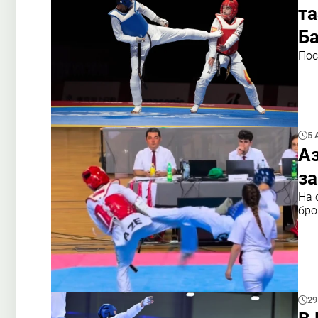
т
Б
Пос
5 
А
за
На 
бро
29