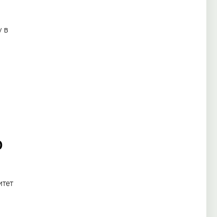
 в
Ю
итет