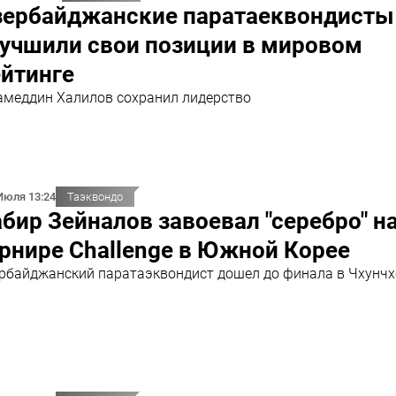
зербайджанские паратаеквондисты
лучшили свои позиции в мировом
йтинге
меддин Халилов сохранил лидерство
Июля 13:24
Таэквондо
бир Зейналов завоевал "серебро" н
рнире Challenge в Южной Корее
рбайджанский паратаэквондист дошел до финала в Чхунчх