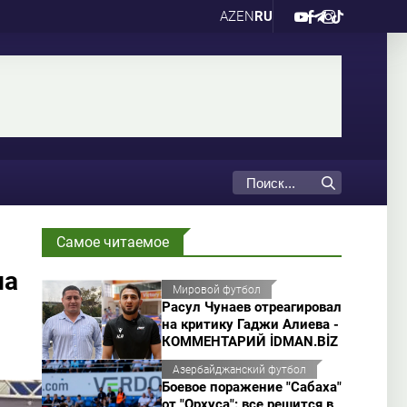
AZ
EN
RU
Самое читаемое
на
Мировой футбол
Расул Чунаев отреагировал
на критику Гаджи Алиева -
КОММЕНТАРИЙ İDMAN.BİZ
Азербайджанский футбол
Боевое поражение "Сабаха"
от "Орхуса": все решится в