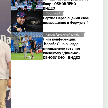
Баку - ОБНОВЛЕНО +
ВИДЕО
Формула 1
Серхио Перес оценил свое
возвращение в Формулу-1
Азербайджанский футбол
Лига конференций:
"Карабах" на выезде
минимально уступил
киевскому "Динамо" -
ОБНОВЛЕНО - ВИДЕО