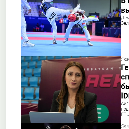
В 
в
Дем
Зел
29
Ге
с
бы
İ
Айг
под
ET
14