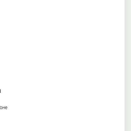
а
оне