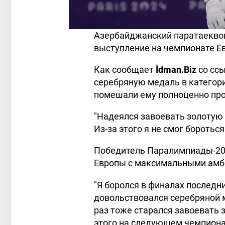
Азербайджанский паратаекво
выступление на чемпионате Е
Как сообщает
İdman.Biz
со ссы
серебряную медаль в категории
помешали ему полноценно про
"Надеялся завоевать золотую
Из-за этого я не смог бороться
Победитель Паралимпиады-202
Европы с максимальными амб
"Я боролся в финалах послед
довольствовался серебряной м
раз тоже старался завоевать з
этого на следующем чемпионат