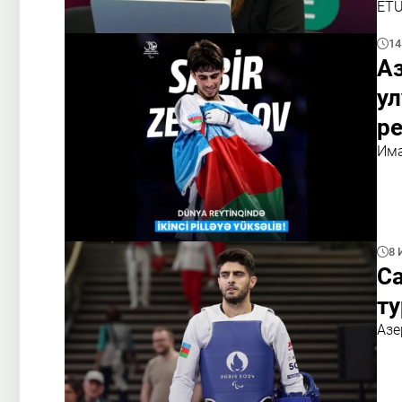
ET
14
А
у
ре
Има
8 
Са
ту
Азе