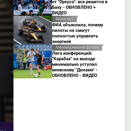
от "Орхуса": все решится в
Баку - ОБНОВЛЕНО +
ВИДЕО
Формула 1
ФИА объяснила, почему
пилоты не смогут
полностью управлять
энергией
Азербайджанский футбол
Лига конференций:
"Карабах" на выезде
минимально уступил
киевскому "Динамо" -
ОБНОВЛЕНО - ВИДЕО