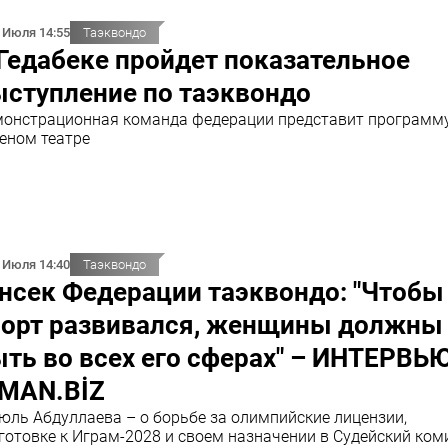
 Июля 14:55
Таэквондо
Гедабеке пройдет показательное
ыступление по таэквондо
онстрационная команда федерации представит программу
еном театре
 Июля 14:40
Таэквондо
нсек Федерации таэквондо: "Чтобы
порт развивался, женщины должны
ть во всех его сферах" – ИНТЕРВЬ
DMAN.BİZ
юль Абдуллаева – о борьбе за олимпийские лицензии,
готовке к Играм-2028 и своем назначении в Судейский ком