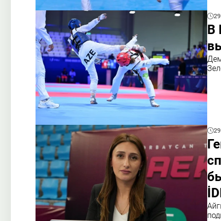
29
В 
в
Дем
Зел
29
Ге
с
бы
İ
Айг
под