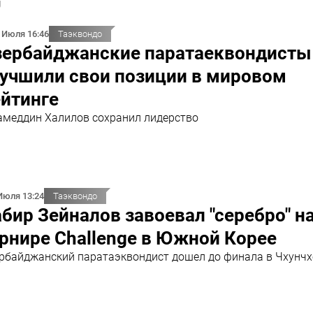
U
 Июля 16:46
Таэквондо
зербайджанские паратаеквондисты
лучшили свои позиции в мировом
йтинге
меддин Халилов сохранил лидерство
Июля 13:24
Таэквондо
бир Зейналов завоевал "серебро" н
рнире Challenge в Южной Корее
рбайджанский паратаэквондист дошел до финала в Чхунчх