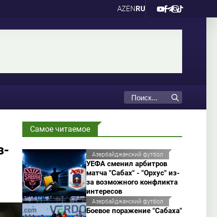
AZ
EN
RU
Самое читаемое
з-
Азербайджанский футбол
УЕФА сменил арбитров
матча "Сабах" - "Орхус" из-
за возможного конфликта
интересов
Азербайджанский футбол
Боевое поражение "Сабаха"