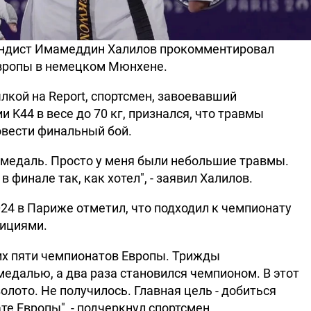
ндист Имамеддин Халилов прокомментировал
вропы в немецком Мюнхене.
лкой на Report, спортсмен, завоевавший
 K44 в весе до 70 кг, признался, что травмы
вести финальный бой.
 медаль. Просто у меня были небольшие травмы.
 в финале так, как хотел", - заявил Халилов.
4 в Париже отметил, что подходил к чемпионату
ициями.
них пяти чемпионатов Европы. Трижды
едалью, а два раза становился чемпионом. В этот
олото. Не получилось. Главная цель - добиться
е Европы", - подчеркнул спортсмен.