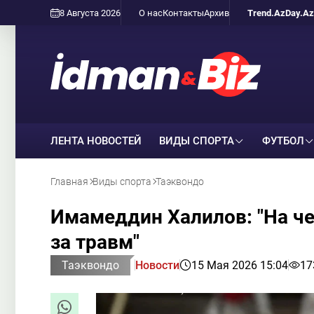
8 Августа 2026
О нас
Контакты
Архив
Trend.Az
Day.Az
ЛЕНТА НОВОСТЕЙ
ВИДЫ СПОРТА
ФУТБОЛ
Главная
Виды спорта
Таэквондо
Имамеддин Халилов: "На ч
за травм"
Таэквондо
Новости
15 Мая 2026 15:04
17