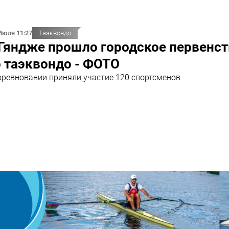
Июля 11:27
Таэквондо
Гяндже прошло городское первенст
 таэквондо - ФОТО
оревновании приняли участие 120 спортсменов