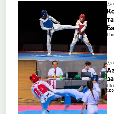
6 
К
т
Б
Пос
5 
А
за
На 
бро