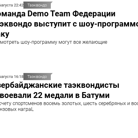
Августа 22:42
Таэквондо
оманда Demo Team Федерации
аэквондо выступит с шоу-программ
аку
мотреть шоу-программу могут все желающие
Августа 16:18
Таэквондо
зербайджанские таэквондисты
воевали 22 медали в Батуми
счету спортсменов восемь золотых, шесть серебряных и в
нзовых награL