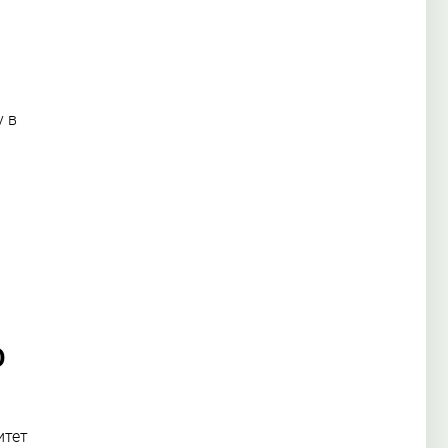
 в
Ю
итет