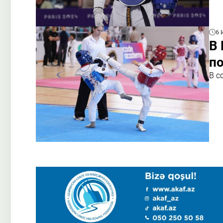
6 
В 
по
В с