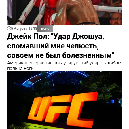
5 Августа 15:18
Бокс
Джейк Пол: "Удар Джошуа,
сломавший мне челюсть,
совсем не был болезненным"
Американец сравнил нокаутирующий удар с ушибом
пальца ноги