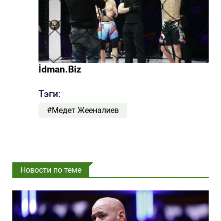
İdman.Biz
Тэги:
#Медет Жееналиев
Новости по теме