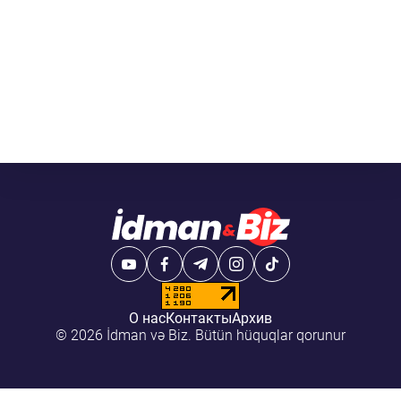
О нас
Контакты
Архив
© 2026 İdman və Biz. Bütün hüquqlar qorunur