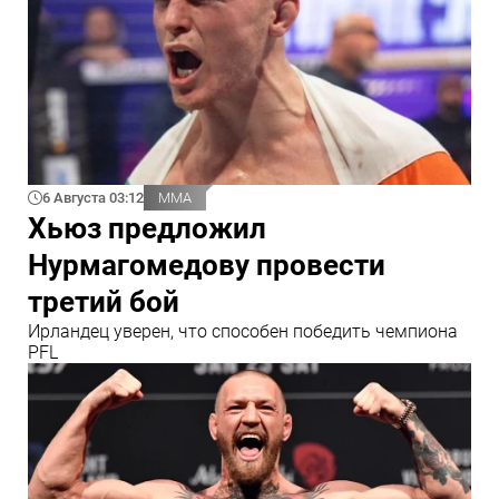
6 Августа 03:12
ММА
Хьюз предложил
Нурмагомедову провести
третий бой
Ирландец уверен, что способен победить чемпиона
PFL