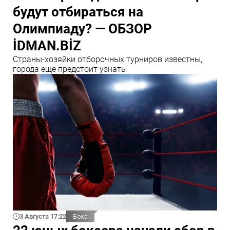
будут отбираться на
Олимпиаду? — ОБЗОР
İDMAN.BİZ
Страны-хозяйки отборочных турниров известны,
города еще предстоит узнать
3 Августа 17:22
Бокс