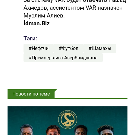
Ахмедов, ассистентом VAR назначен
Муслим Алиев.
İdman.Biz
Тэги:
#Нефтчи
#Футбол
#Шамахы
#Премьер-лига Азербайджана
Новости по теме