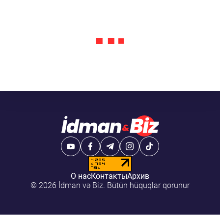
О нас
Контакты
Архив
© 2026 İdman və Biz. Bütün hüquqlar qorunur