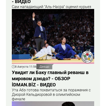
- ВИДЕО
Сам нападающий "Аль-Насра" оценил курьез
8 Августа 11:56
Дзюдо
Увидит ли Баку главный реванш в
мировом дзюдо? - ОБЗОР
İDMAN.BİZ - ВИДЕО
Ута Абэ готова поквитаться за поражения с
Диорой Кельдиоровой в олимпийском
финале