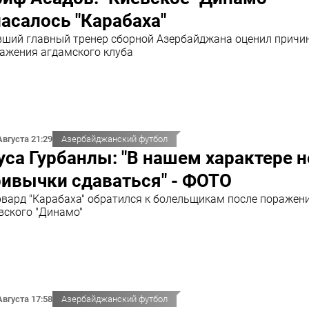
асалось "Карабаха"
ший главный тренер сборной Азербайджана оценил причи
ажения агдамского клуба
Августа 21:29
Азербайджанский футбол
са Гурбанлы: "В нашем характере н
ивычки сдаваться" - ФОТО
вард "Карабаха" обратился к болельщикам после поражени
вского "Динамо"
Августа 17:58
Азербайджанский футбол