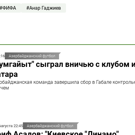
#ФИФА
#Анар Гаджиев
:16
Азербайджанский футбол
умгайыт" сыграл вничью с клубом 
атара
рбайджанская команда завершила сбор в Габале контрол
тчем
Августа 22:45
Азербайджанский футбол
иф Асадов: "Киевское "Динамо"