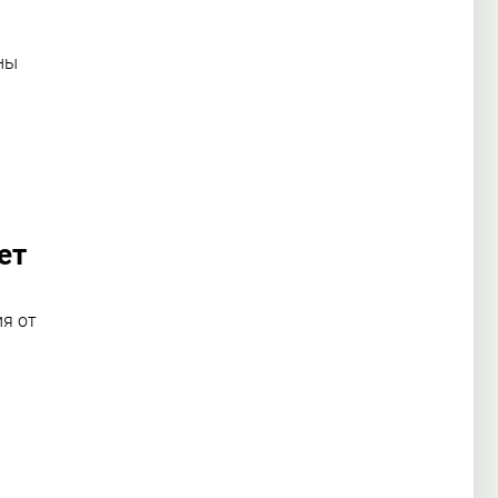
ны
ет
я от