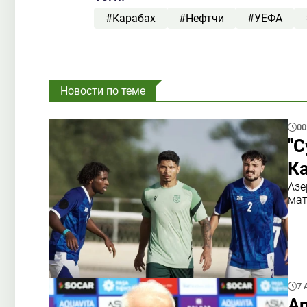
#Карабах
#Нефтчи
#УЕФА
Новости по теме
00
"С
К
Азе
ма
7 
Ар