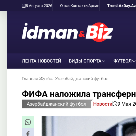
8 Августа 2026
О нас
Контакты
Архив
Trend.Az
Day.Az
ЛЕНТА НОВОСТЕЙ
ВИДЫ СПОРТА
ФУТБОЛ
Главная
Футбол
Азербайджанский футбол
ФИФА наложила трансферны
Азербайджанский футбол
Новости
9 Мая 2