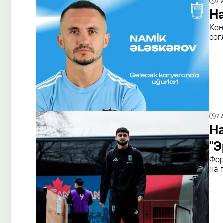
7 
На
Кон
сог
7 
Н
"Э
Фор
на 