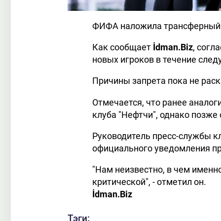
ФИФА наложила трансферный з
Как сообщает
İdman.Biz
, согл
новых игроков в течение след
Причины запрета пока не рас
Отмечается, что ранее аналог
клуба "Нефтчи", однако позже
Руководитель пресс-службы кл
официального уведомления пр
"Нам неизвестно, в чем именн
критической", - отметил он.
İdman.Biz
Тэги: