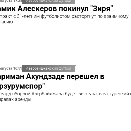
Августа 17:28
Азербайджанский футбол
мик Алескеров покинул "Зиря"
тракт с 31-летним футболистом расторгнут по взаимному
ласию
Августа 16:59
Азербайджанский футбол
ариман Ахундзаде перешел в
рзурумспор"
вард сборной Азербайджана будет выступать за турецкий 
правах аренды