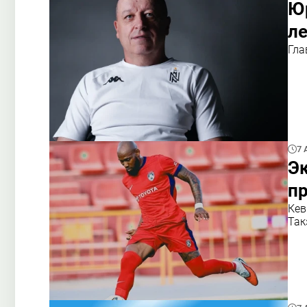
Юр
ле
Гла
7 
Эк
пр
Кев
Так