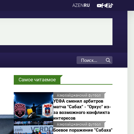
AZ
EN
RU
Самое читаемое
Азербайджанский футбол
УЕФА сменил арбитров
матча "Сабах" - "Орхус" из-
за возможного конфликта
интересов
Азербайджанский футбол
Боевое поражение "Сабаха"