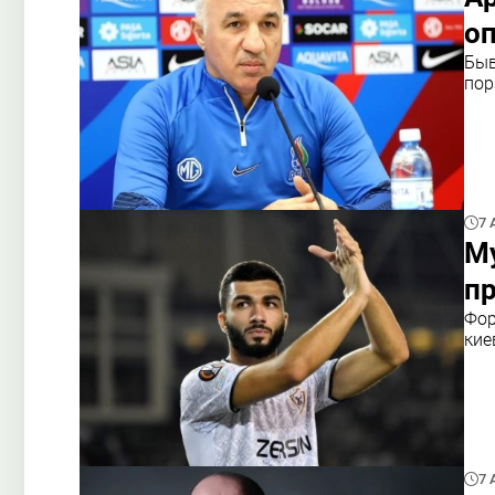
оп
Быв
пор
7 
Му
пр
Фор
кие
7 