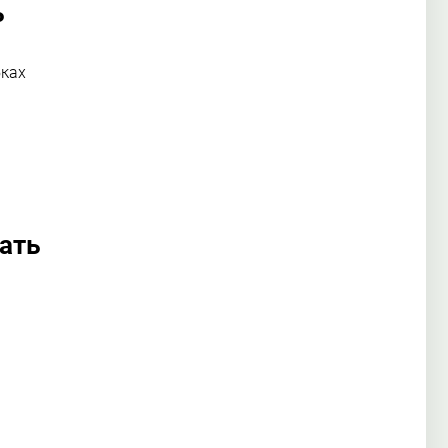
ь
бках
ать