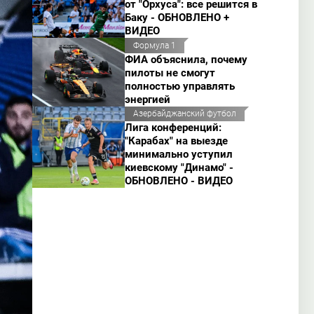
от "Орхуса": все решится в
Баку - ОБНОВЛЕНО +
ВИДЕО
Формула 1
ФИА объяснила, почему
пилоты не смогут
полностью управлять
энергией
Азербайджанский футбол
Лига конференций:
"Карабах" на выезде
минимально уступил
киевскому "Динамо" -
ОБНОВЛЕНО - ВИДЕО