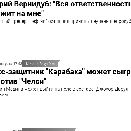
ий Вернидуб: "Вся ответственност
жит на мне"
вный тренер "Нефтчи" объяснил причины неудачи в евроку
Августа 17:43
Мировой футбол
с-защитник "Карабаха" может сыгр
отив "Челси"
ин Медина может выйти на поле в составе "Джохор Дарул
зим"