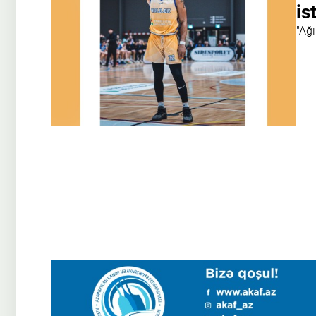
is
"Ağ