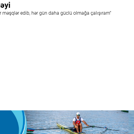
təyi
ır məşqlər edib, hər gün daha güclü olmağa çalışıram"