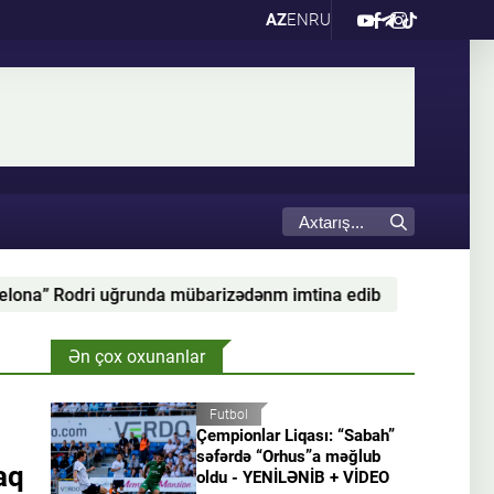
AZ
EN
RU
Rodri uğrunda mübarizədənm imtina edib
Konor Makq
Ən çox oxunanlar
Futbol
Çempionlar Liqası: “Sabah”
səfərdə “Orhus”a məğlub
aq
oldu - YENİLƏNİB + VİDEO