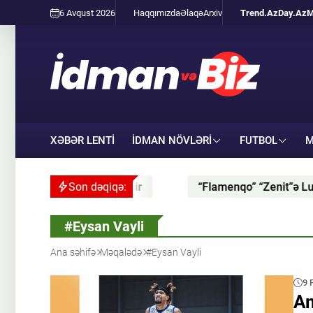
6 Avqust 2026
Haqqımızda
Əlaqə
Arxiv
Trend.Az
Day.Az
M
XƏBƏR LENTİ
İDMAN NÖVLƏRI
FUTBOL
M
 La Liqa klubuna keçir
Son dəqiqə:
“Flamenqo” “Zenit”ə Luis Enrike
#Eysan Vayli
Ana səhifə
Məqalədə
#Eysan Vayli
9 
Am