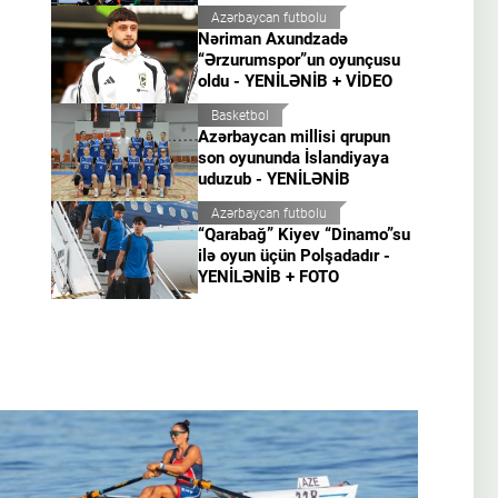
Azərbaycan futbolu
Nəriman Axundzadə
“Ərzurumspor”un oyunçusu
oldu - YENİLƏNİB + VİDEO
Basketbol
Azərbaycan millisi qrupun
son oyununda İslandiyaya
uduzub - YENİLƏNİB
Azərbaycan futbolu
“Qarabağ” Kiyev “Dinamo”su
ilə oyun üçün Polşadadır -
YENİLƏNİB + FOTO