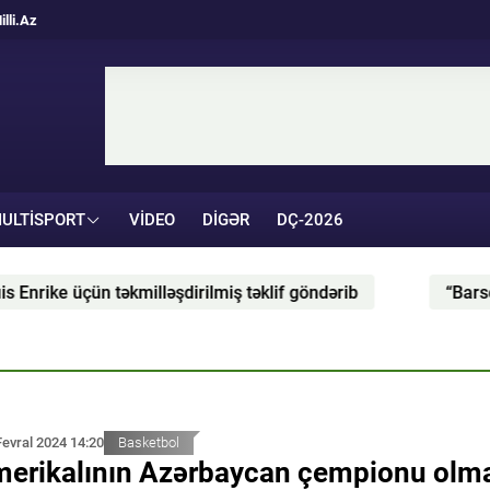
illi.Az
ULTISPORT
VIDEO
DIGƏR
DÇ-2026
 üçün təkmilləşdirilmiş təklif göndərib
“Barselona” 
Fevral 2024 14:20
Basketbol
erikalının Azərbaycan çempionu olm