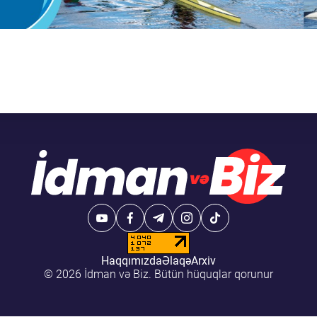
Haqqımızda
Əlaqə
Arxiv
© 2026 İdman və Biz. Bütün hüquqlar qorunur