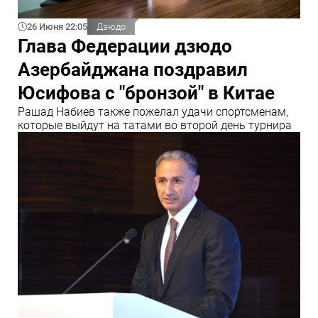
26 Июня 22:05
Дзюдо
Глава Федерации дзюдо
Азербайджана поздравил
Юсифова с "бронзой" в Китае
Рашад Набиев также пожелал удачи спортсменам,
которые выйдут на татами во второй день турнира