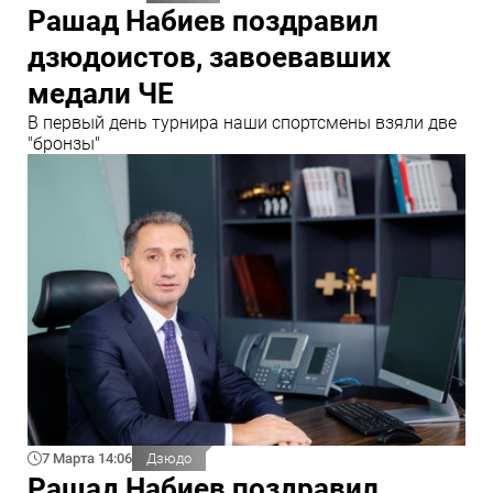
Рашад Набиев поздравил
дзюдоистов, завоевавших
медали ЧЕ
В первый день турнира наши спортсмены взяли две
"бронзы"
7 Марта 14:06
Дзюдо
Рашад Набиев поздравил