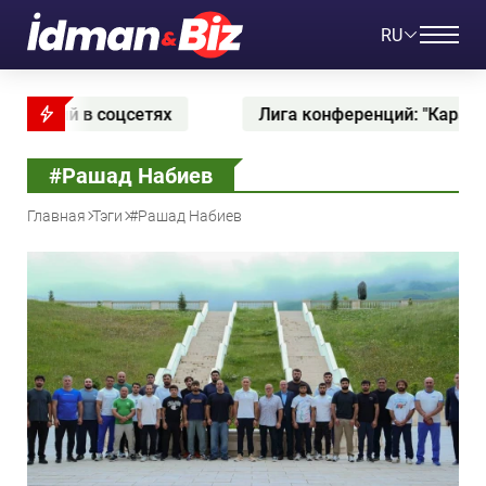
RU
Лига конференций: "Карабах" на выезде минимально
#Рашад Набиев
Главная
Тэги
#Рашад Набиев