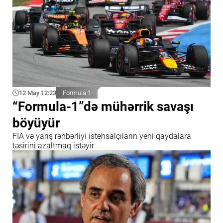
12 May 12:23
Formula 1
“Formula-1”də mühərrik savaşı
böyüyür
FIA və yarış rəhbərliyi istehsalçıların yeni qaydalara
təsirini azaltmaq istəyir