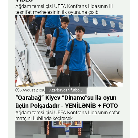
Ağdam təmsilçisi UEFA Konfrans Liqasının III
təsnifat mərhələsinin ilk oyununa çıxıb
5 Avqust 21:30
Azərbaycan futbolu
“Qarabağ” Kiyev “Dinamo”su ilə oyun
üçün Polşadadır - YENİLƏNİB + FOTO
Ağdam təmsilçisi UEFA Konfrans Liqasının səfər
matçını Lublində keçirəcək