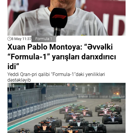
8 May 11:37
Formula 1
Xuan Pablo Montoya: “Əvvəlki
“Formula-1” yarışları darıxdırıcı
idi”
Yeddi Qran-pri qalibi “Formula-1”dəki yenilikləri
dəstəkləyib