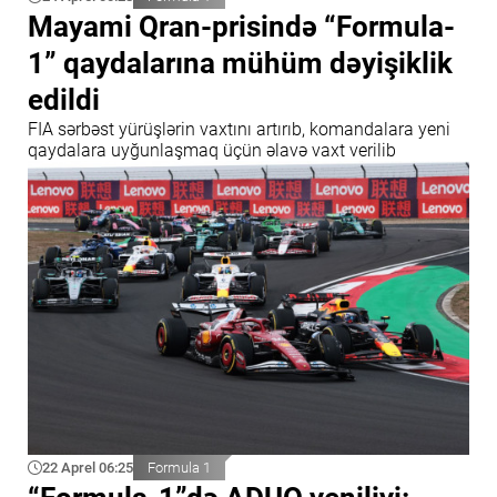
Mayami Qran-prisində “Formula-
1” qaydalarına mühüm dəyişiklik
edildi
FIA sərbəst yürüşlərin vaxtını artırıb, komandalara yeni
qaydalara uyğunlaşmaq üçün əlavə vaxt verilib
22 Aprel 06:25
Formula 1