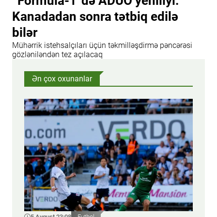
“Formula-1”də ADUO yeniliyi:
Kanadadan sonra tətbiq edilə
bilər
Mühərrik istehsalçıları üçün təkmilləşdirmə pəncərəsi
gözləniləndən tez açılacaq
Ən çox oxunanlar
5 Avqust 23:08
Futbol