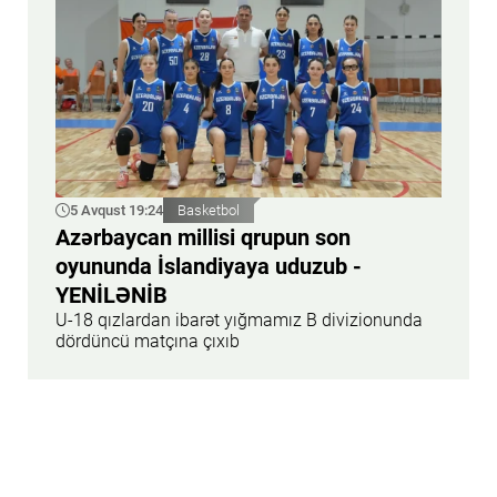
5 Avqust 19:24
Basketbol
Azərbaycan millisi qrupun son
oyununda İslandiyaya uduzub -
YENİLƏNİB
U-18 qızlardan ibarət yığmamız B divizionunda
dördüncü matçına çıxıb