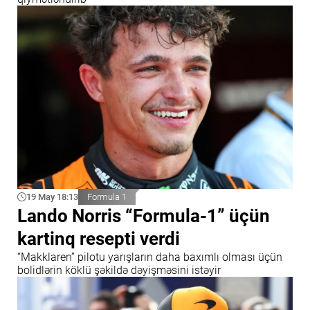
19 May 18:13
Formula 1
Lando Norris “Formula-1” üçün
kartinq resepti verdi
“Makklaren” pilotu yarışların daha baxımlı olması üçün
bolidlərin köklü şəkildə dəyişməsini istəyir