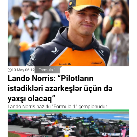
13 May 06:12
Formula 1
Lando Norris: “Pilotların
istədikləri azarkeşlər üçün də
yaxşı olacaq”
Lando Norris hazırkı “Formula-1” çempionudur