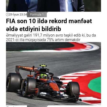
29 İyun 23:34
Formula 1
FIA son 10 ildə rekord mənfəət
əldə etdiyini bildirib
Əməliyyat gəliri 191,7 milyon avro təşkil edib ki, bu da
2021-ci illə müqayisədə 75% artım deməkdir