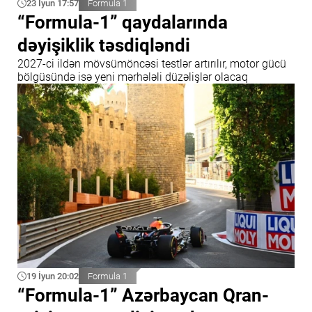
23 İyun 17:57
Formula 1
“Formula-1” qaydalarında
dəyişiklik təsdiqləndi
2027-ci ildən mövsümöncəsi testlər artırılır, motor gücü
bölgüsündə isə yeni mərhələli düzəlişlər olacaq
19 İyun 20:02
Formula 1
“Formula-1” Azərbaycan Qran-