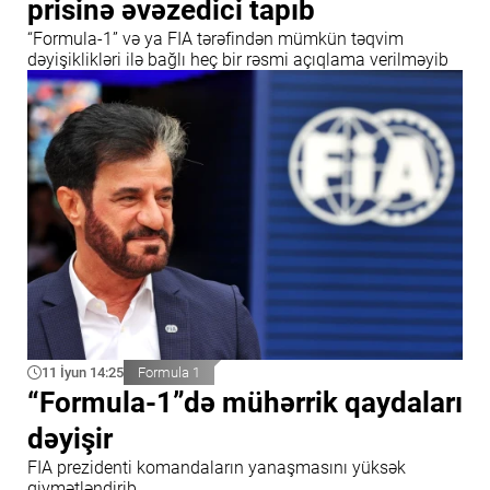
prisinə əvəzedici tapıb
“Formula-1” və ya FIA tərəfindən mümkün təqvim
dəyişiklikləri ilə bağlı heç bir rəsmi açıqlama verilməyib
11 İyun 14:25
Formula 1
“Formula-1”də mühərrik qaydaları
dəyişir
FIA prezidenti komandaların yanaşmasını yüksək
qiymətləndirib