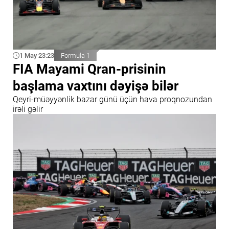
1 May 23:23
Formula 1
FIA Mayami Qran-prisinin
başlama vaxtını dəyişə bilər
Qeyri-müəyyənlik bazar günü üçün hava proqnozundan
irəli gəlir