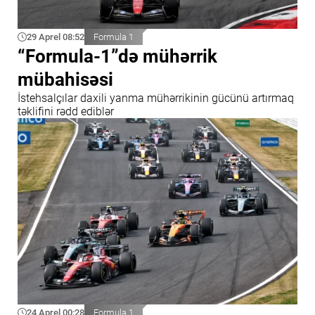
29 Aprel 08:52
Formula 1
“Formula-1”də mühərrik
mübahisəsi
İstehsalçılar daxili yanma mühərrikinin gücünü artırmaq
təklifini rədd ediblər
24 Aprel 00:28
Formula 1