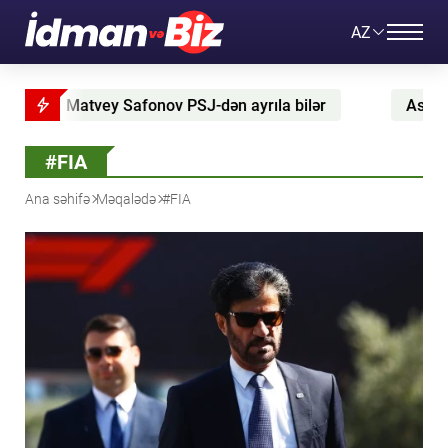
AZ
PSJ-dən ayrıla bilər
Aslaninin “Hoffenhaym”dan “RB
#FIA
Ana səhifə
Məqalədə
#FIA