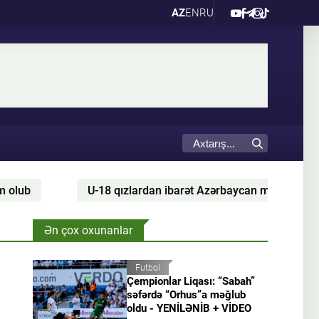
AZ
EN
RU
U-18 qızlardan ibarət Azərbaycan millisi Şimali Makedon
Ən çox oxunanlar
Futbol
Çempionlar Liqası: “Sabah”
səfərdə “Orhus”a məğlub
oldu - YENİLƏNİB + VİDEO