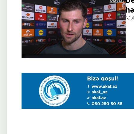
Be
hə
"Əsl