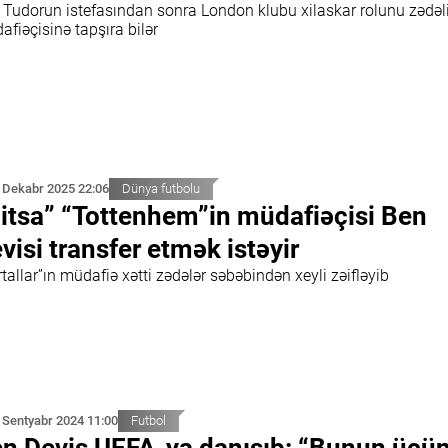
r Tudorun istefasından sonra London klubu xilaskar rolunu zədəl
fiəçisinə tapşıra bilər
 Dekabr 2025 22:06
Dünya futbolu
itsa” “Tottenhem”in müdafiəçisi Ben
visi transfer etmək istəyir
tallar”ın müdafiə xətti zədələr səbəbindən xeyli zəifləyib
 Sentyabr 2024 11:00
Futbol