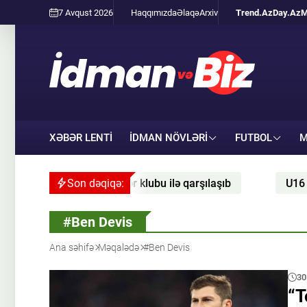
7 Avqust 2026
Haqqımızda
Əlaqə
Arxiv
Trend.Az
Day.Az
M
XƏBƏR LENTİ
İDMAN NÖVLƏRI
FUTBOL
M
yununda Qətər klubu ilə qarşılaşıb
Son dəqiqə:
U16 basketbol m
#Ben Devis
Ana səhifə
Məqalədə
#Ben Devis
30
“T