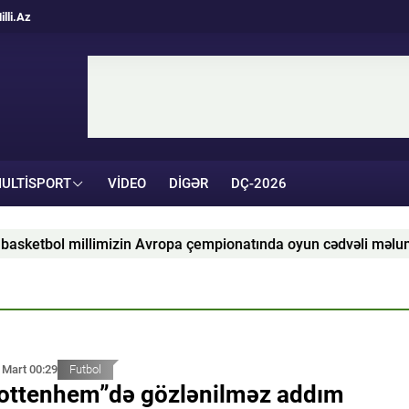
illi.Az
ULTISPORT
VIDEO
DIGƏR
DÇ-2026
illimizin Avropa çempionatında oyun cədvəli məlum olub
 Mart 00:29
Futbol
ottenhem”də gözlənilməz addım