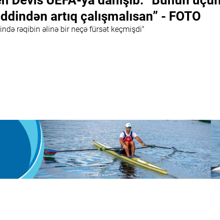
n Devis UEFA-ya danışıb: “Bunun üçü
ddindən artıq çalışmalısan” - FOTO
ində rəqibin əlinə bir neçə fürsət keçmişdi"