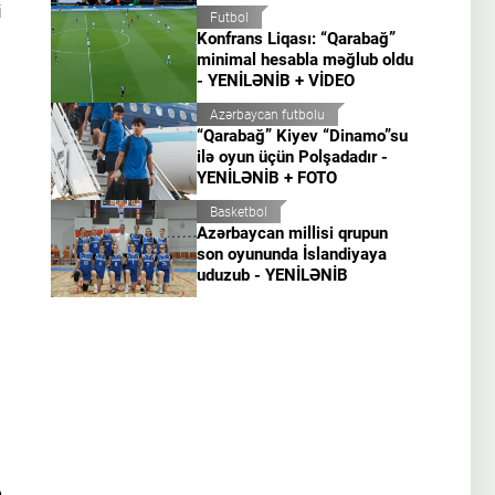
i
Futbol
Konfrans Liqası: “Qarabağ”
minimal hesabla məğlub oldu
- YENİLƏNİB + VİDEO
Azərbaycan futbolu
“Qarabağ” Kiyev “Dinamo”su
ilə oyun üçün Polşadadır -
YENİLƏNİB + FOTO
Basketbol
Azərbaycan millisi qrupun
son oyununda İslandiyaya
uduzub - YENİLƏNİB