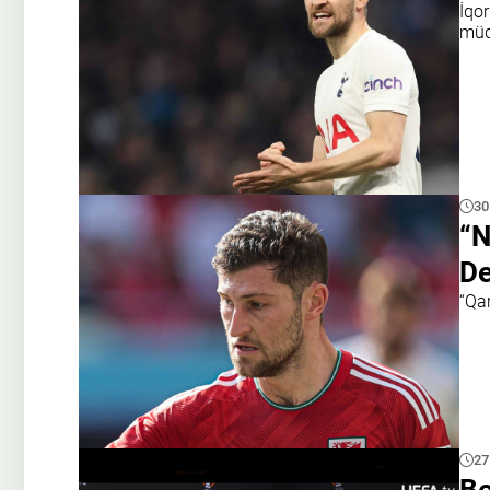
İqo
müda
30
“N
De
“Qar
27