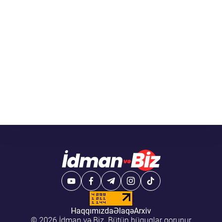
Haqqımızda
Əlaqə
Arxiv
© 2026 İdman və Biz. Bütün hüquqlar qorunur