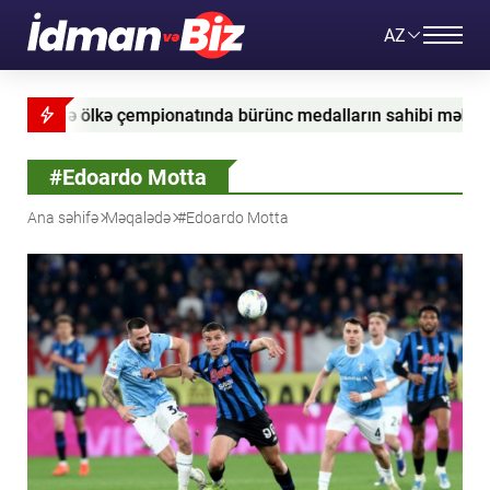
AZ
zrə ölkə çempionatında bürünc medalların sahibi məlum olub -
#Edoardo Motta
Ana səhifə
Məqalədə
#Edoardo Motta