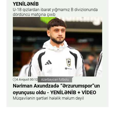
YENİLƏNİB
U-18 qızlardan ibarət yığmamız B divizionunda
dördüncü matçına çıxıb
4 Avqust 00:12
Azərbaycan futbolu
Nəriman Axundzadə “Ərzurumspor”un
oyunçusu oldu - YENİLƏNİB + VİDEO
Müqavilənin şərtləri hələlik məlum deyil