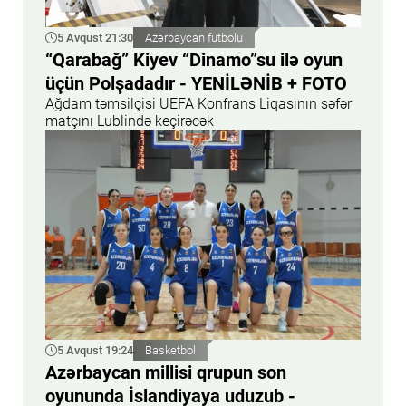
5 Avqust 21:30
Azərbaycan futbolu
“Qarabağ” Kiyev “Dinamo”su ilə oyun
üçün Polşadadır - YENİLƏNİB + FOTO
Ağdam təmsilçisi UEFA Konfrans Liqasının səfər
matçını Lublində keçirəcək
5 Avqust 19:24
Basketbol
Azərbaycan millisi qrupun son
oyununda İslandiyaya uduzub -