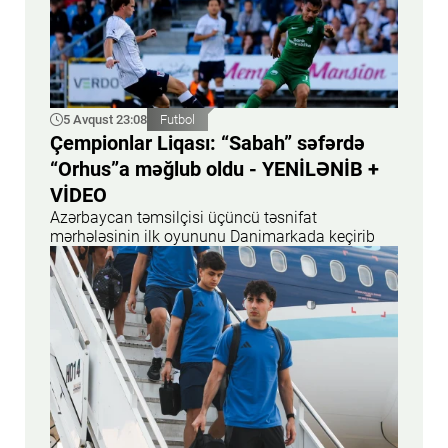
5 Avqust 23:08
Futbol
Çempionlar Liqası: “Sabah” səfərdə
“Orhus”a məğlub oldu - YENİLƏNİB +
VİDEO
Azərbaycan təmsilçisi üçüncü təsnifat
mərhələsinin ilk oyununu Danimarkada keçirib