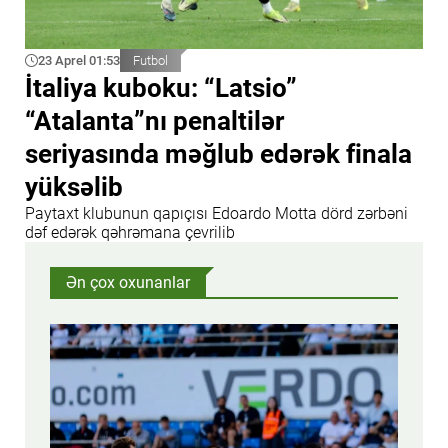
23 Aprel 01:53
Futbol
İtaliya kuboku: “Latsio”
“Atalanta”nı penaltilər
seriyasında məğlub edərək finala
yüksəlib
Paytaxt klubunun qapıçısı Edoardo Motta dörd zərbəni
dəf edərək qəhrəmana çevrilib
Ən çox oxunanlar