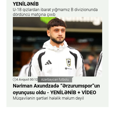
YENİLƏNİB
U-18 qızlardan ibarət yığmamız B divizionunda
dördüncü matçına çıxıb
4 Avqust 00:12
Azərbaycan futbolu
Nəriman Axundzadə “Ərzurumspor”un
oyunçusu oldu - YENİLƏNİB + VİDEO
Müqavilənin şərtləri hələlik məlum deyil