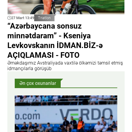
27 Mart 13:49
Triatlon
“Azərbaycana sonsuz
minnətdaram” - Kseniya
Levkovskanın İDMAN.BİZ-ə
AÇIQLAMASI - FOTO
Əməkdaşımız Avstraliyada vaxtilə ölkəmizi təmsil etmiş
idmançılarla görüşüb
Ən çox oxunanlar