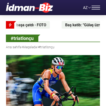
AZ
tı başa çatdı - FOTO
Baş katib: “Güləş üzrə dünya ç
#triatlonçu
Ana səhifə
Məqalədə
#triatlonçu