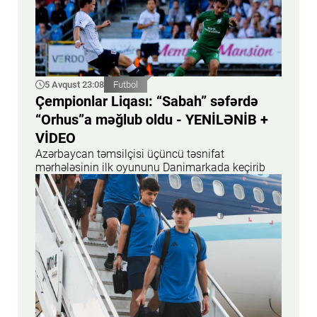
5 Avqust 23:08
Futbol
Çempionlar Liqası: “Sabah” səfərdə
“Orhus”a məğlub oldu - YENİLƏNİB +
VİDEO
Azərbaycan təmsilçisi üçüncü təsnifat
mərhələsinin ilk oyununu Danimarkada keçirib