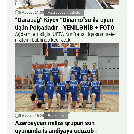
5 Avqust 21:30
Azərbaycan futbolu
“Qarabağ” Kiyev “Dinamo”su ilə oyun
üçün Polşadadır - YENİLƏNİB + FOTO
Ağdam təmsilçisi UEFA Konfrans Liqasının səfər
matçını Lublində keçirəcək
5 Avqust 19:24
Basketbol
Azərbaycan millisi qrupun son
oyununda İslandiyaya uduzub -