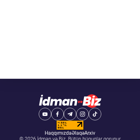
Haqqımızda
Əlaqə
Arxiv
© 2026 İdman və Biz. Bütün hüquqlar qorunur