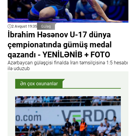
2 Avqust 19:35
Güləş
İbrahim Həsənov U-17 dünya
çempionatında gümüş medal
qazandı - YENİLƏNİB + FOTO
Azərbaycan güləşçisi finalda İran təmsilçisinə 1:5 hesabı
ilə uduzub
Ən çox oxunanlar