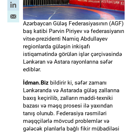
Azərbaycan Güləş Federasiyasının (AGF)
baş katibi Pərvin Piriyev və federasiyanın
vitse-prezidenti Namiq Abdullayev
regionlarda güləşin inkişafı
istiqamətində görülən işlər çərçivəsində
Lənkəran və Astara rayonlarına səfər
ediblər.
İdman.Biz
bildirir ki, səfər zamanı
Lənkəranda və Astarada güləş zallarına
baxış keçirilib, zalların maddi-texniki
bazası və məşq prosesi ilə yaxından
tanış olunub. Federasiya rəsmiləri
məşqçilərlə mövcud problemlər və
gələcək planlarla bağlı fikir mübadiləsi