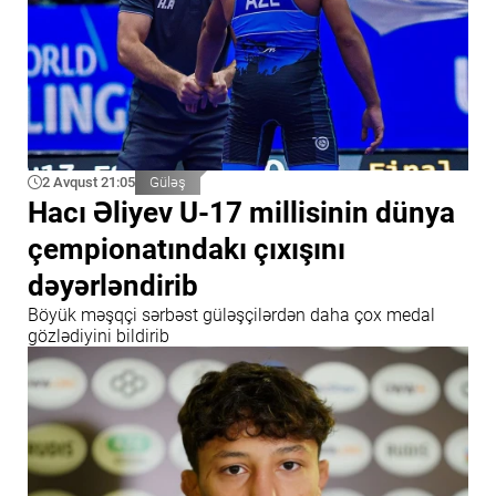
2 Avqust 21:05
Güləş
Hacı Əliyev U-17 millisinin dünya
çempionatındakı çıxışını
dəyərləndirib
Böyük məşqçi sərbəst güləşçilərdən daha çox medal
gözlədiyini bildirib