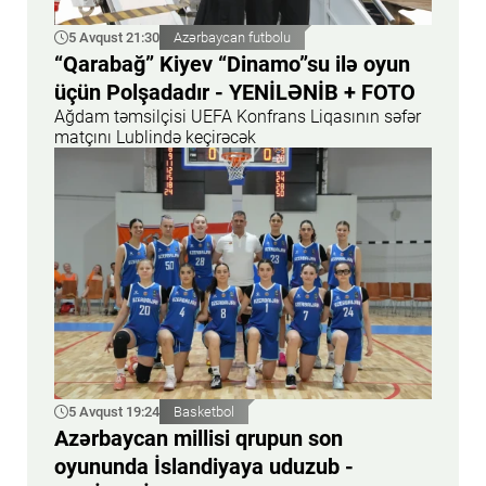
5 Avqust 21:30
Azərbaycan futbolu
“Qarabağ” Kiyev “Dinamo”su ilə oyun
üçün Polşadadır - YENİLƏNİB + FOTO
Ağdam təmsilçisi UEFA Konfrans Liqasının səfər
matçını Lublində keçirəcək
5 Avqust 19:24
Basketbol
Azərbaycan millisi qrupun son
oyununda İslandiyaya uduzub -