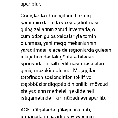
aparıblar.
Görüşlərdə idmançıların hazırlıq
şəraitinin daha da yaxşılaşdırılması,
güləş zallarının zəruri inventarla, o
cümlədən güləş xalçalarıyla təmin
olunması, yeni məşq məkanlarının
yaradılması, eləcə də regionlarda güləşin
inkişafına dəstək göstərə biləcək
sponsorların cəlb edilməsi məsələləri
geniş müzakirə olunub. Məşqçilər
tərəfindən səsləndirilən təklif və
təşəbbüslər diqqətlə dinlənilib, mövcud
ehtiyacların mərhələli şəkildə həlli
istiqamətində fikir mübadiləsi aparılıb.
AGF bölgələrdə güləşin inkişafı,
idmançıların hazırlıq səviyyəsinin