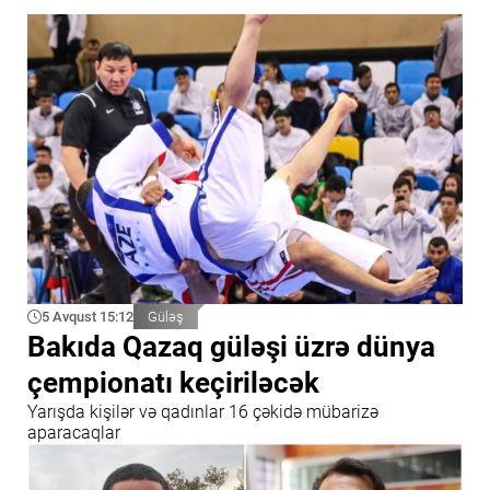
5 Avqust 15:12
Güləş
Bakıda Qazaq güləşi üzrə dünya
çempionatı keçiriləcək
Yarışda kişilər və qadınlar 16 çəkidə mübarizə
aparacaqlar