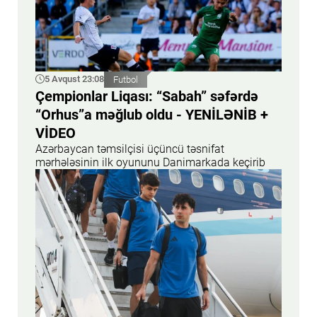
5 Avqust 23:08
Futbol
Çempionlar Liqası: “Sabah” səfərdə
“Orhus”a məğlub oldu - YENİLƏNİB +
VİDEO
Azərbaycan təmsilçisi üçüncü təsnifat
mərhələsinin ilk oyununu Danimarkada keçirib