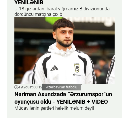
YENİLƏNİB
U-18 qızlardan ibarət yığmamız B divizionunda
dördüncü matçına çıxıb
4 Avqust 00:12
Azərbaycan futbolu
Nəriman Axundzadə “Ərzurumspor”un
oyunçusu oldu - YENİLƏNİB + VİDEO
Müqavilənin şərtləri hələlik məlum deyil