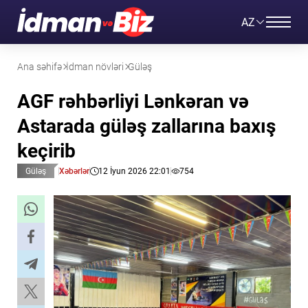
AZ
Ana səhifə
İdman növləri
Güləş
AGF rəhbərliyi Lənkəran və
Astarada güləş zallarına baxış
keçirib
Güləş
Xəbərlər
12 İyun 2026 22:01
754