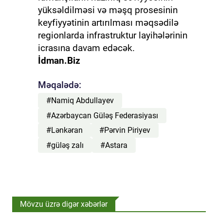
yüksəldilməsi və məşq prosesinin
keyfiyyətinin artırılması məqsədilə
regionlarda infrastruktur layihələrinin
icrasına davam edəcək.
İdman.Biz
Məqalədə:
#Namiq Abdullayev
#Azərbaycan Güləş Federasiyası
#Lənkəran
#Pərvin Piriyev
#güləş zalı
#Astara
Mövzu üzrə digər xəbərlər