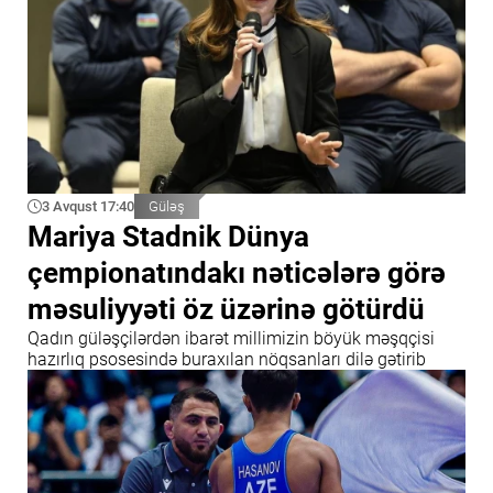
3 Avqust 17:40
Güləş
Mariya Stadnik Dünya
çempionatındakı nəticələrə görə
məsuliyyəti öz üzərinə götürdü
Qadın güləşçilərdən ibarət millimizin böyük məşqçisi
hazırlıq psosesində buraxılan nöqsanları dilə gətirib