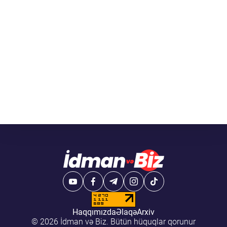
Haqqımızda
Əlaqə
Arxiv
© 2026 İdman və Biz. Bütün hüquqlar qorunur