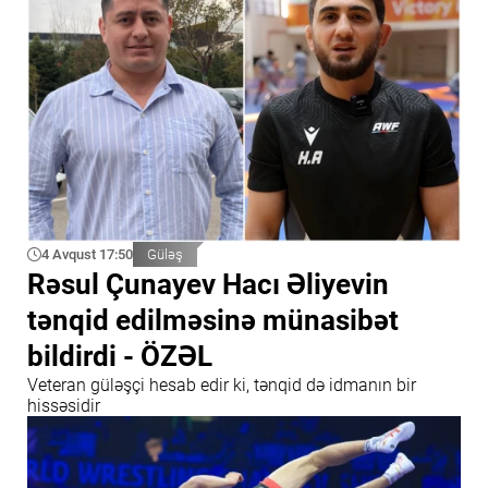
4 Avqust 17:50
Güləş
Rəsul Çunayev Hacı Əliyevin
tənqid edilməsinə münasibət
bildirdi - ÖZƏL
Veteran güləşçi hesab edir ki, tənqid də idmanın bir
hissəsidir