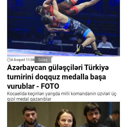
4 Avqust 11:08
Güləş
Azərbaycan güləşçiləri Türkiyə
turnirini doqquz medalla başa
vurublar - FOTO
Kocaelidə keçirilən yarışda milli komandanın üzvləri üç
qızıl medal qazanıblar