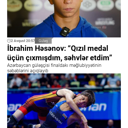
2 Avqust 20:57
Güləş
İbrahim Həsənov: “Qızıl medal
üçün çıxmışdım, səhvlər etdim”
Azərbaycan güləşçisi finaldakı məğlubiyyətinin
səbəblərini açıqlayıb