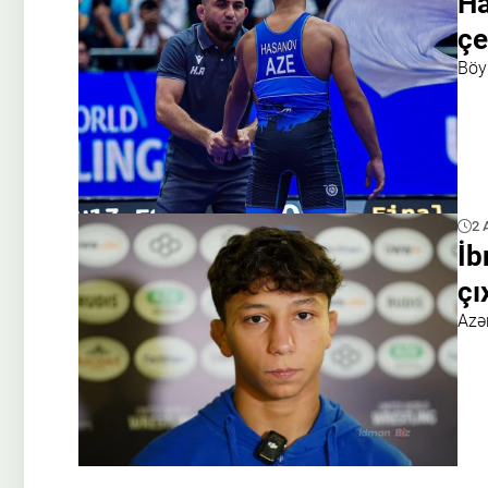
Ha
çe
Böy
2 
İb
çı
Azə