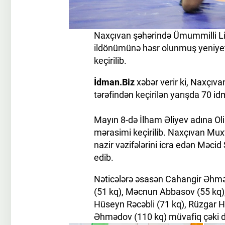
Naxçıvan şəhərində Ümummilli Li
ildönümünə həsr olunmuş yeniyetm
keçirilib.
İdman.Biz
xəbər verir ki, Naxçıv
tərəfindən keçirilən yarışda 70 i
Mayın 8-də İlham Əliyev adına O
mərasimi keçirilib. Naxçıvan Mux
nazir vəzifələrini icra edən Məcid 
edib.
Nəticələrə əsasən Cahangir Əhmə
(51 kq), Məcnun Abbasov (55 kq)
Hüseyn Rəcəbli (71 kq), Rüzgar H
Əhmədov (110 kq) müvafiq çəki dər