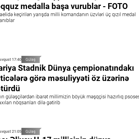
qquz medalla başa vurublar - FOTO
elidə keçirilən yarışda milli komandanın üzvləri üç qızıl medal
anıblar
Avqust 17:40
Güləş
riya Stadnik Dünya çempionatındakı
ticələrə görə məsuliyyəti öz üzərinə
türdü
ın güləşçilərdən ibarət millimizin böyük məşqçisi hazırlıq psose
xılan nöqsanları dilə gətirib
Avqust 21:05
Güləş