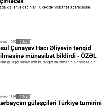
çiriləcək
ışda kişilər və qadınlar 16 çəkidə mübarizə aparacaqlar
Avqust 17:50
Güləş
sul Çunayev Hacı Əliyevin tənqid
ilməsinə münasibət bildirdi - ÖZƏL
ran güləşçi hesab edir ki, tənqid də idmanın bir hissəsidir
Avqust 11:08
Güləş
ərbaycan güləşçiləri Türkiyə turnirini