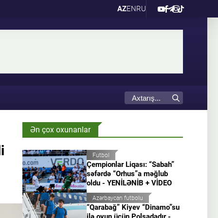
AZ
EN
RU
Ən çox oxunanlar
i
Futbol
Çempionlar Liqası: “Sabah”
səfərdə “Orhus”a məğlub
oldu - YENİLƏNİB + VİDEO
Azərbaycan futbolu
“Qarabağ” Kiyev “Dinamo”su
ilə oyun üçün Polşadadır -