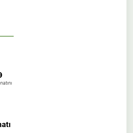
Ə
natını
atı