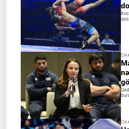
do
Koca
qaz
3 
Ma
nə
gö
Qad
bura
2 