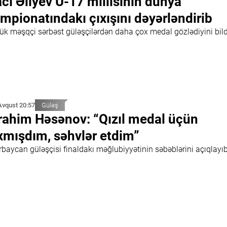
cı Əliyev U-17 millisinin dünya
mpionatındakı çıxışını dəyərləndirib
ük məşqçi sərbəst güləşçilərdən daha çox medal gözlədiyini bild
Avqust 20:57
Güləş
rahim Həsənov: “Qızıl medal üçün
xmışdım, səhvlər etdim”
rbaycan güləşçisi finaldakı məğlubiyyətinin səbəblərini açıqlayı