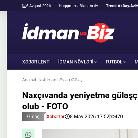
6 Avqust 2026
Haqqımızda
Əlaqə
Arxiv
Trend.Az
Day.Az
M
XƏBƏR LENTİ
İDMAN NÖVLƏRI
FUTBOL
M
Ana səhifə
İdman növləri
Güləş
Naxçıvanda yeniyetmə güləşçilə
olub - FOTO
Güləş
Xəbərlər
8 May 2026 17:52
470