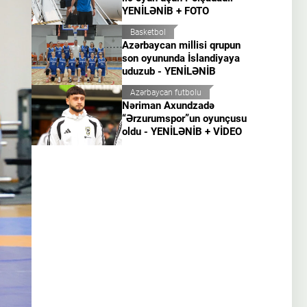
YENİLƏNİB + FOTO
Basketbol
Azərbaycan millisi qrupun
son oyununda İslandiyaya
uduzub - YENİLƏNİB
Azərbaycan futbolu
Nəriman Axundzadə
“Ərzurumspor”un oyunçusu
oldu - YENİLƏNİB + VİDEO