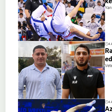
ke
Yar
4 
Rə
ed
Vete
4 
Az