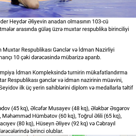
der Heydər Əliyevin anadan olmasının 103-cü
ələr arasında güləş üzrə muxtar respublika birinciliyi
an Muxtar Respublikası Gənclər və İdman Nazirliyi
dmançı 10 çəki dərəcəsində mübarizə aparıb.
limpiya İdman Kompleksində turnirin mükafatlandırma
tar Respublikası gənclər və idman nazirinin müavini,
Seyidov ilk üç yerin sahiblərini diplom və medallarla təltif
dov (45 kq), Əlcəfər Musayev (48 kq), Ələkbər Əsgərov
, Məhəmməd Hümbətov (60 kq), Toğrul Əlili (65 kq),
acıyev (80 kq), Hüseyn Əliyev (92 kq) və Cəbrayıl
əcələrində birinci olublar.