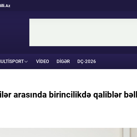
illi.Az
ULTISPORT
VIDEO
DIGƏR
DÇ-2026
r arasında birincilikdə qaliblər bəll