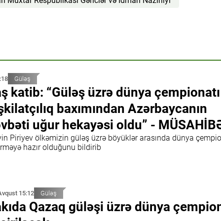
n Muxtar Respublikası Gənclər və İdman Nazirliyi
:18
Güləş
ş katib: “Güləş üzrə dünya çempionatı
şkilatçılıq baxımından Azərbaycanın
vbəti uğur hekayəsi oldu” - MÜSAHİB
vin Piriyev ölkəmizin güləş üzrə böyüklər arasında dünya çempio
irməyə hazır olduğunu bildirib
Avqust 15:12
Güləş
kıda Qazaq güləşi üzrə dünya çempion