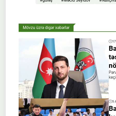
#güləş
#Məcid Seyidov
#Naxçıva
Mövzu üzrə digər xəbərlər
17
Ba
tə
nö
Pər
keç
5 
Ba