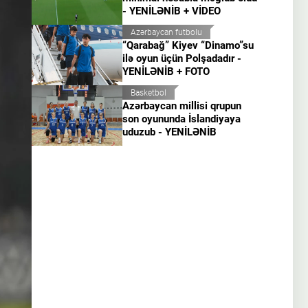
- YENİLƏNİB + VİDEO
Azərbaycan futbolu
“Qarabağ” Kiyev “Dinamo”su
ilə oyun üçün Polşadadır -
YENİLƏNİB + FOTO
Basketbol
Azərbaycan millisi qrupun
son oyununda İslandiyaya
uduzub - YENİLƏNİB