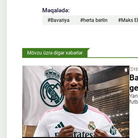
Məqalədə:
#Bavariya
#herta berlin
#Maks Eb
Mövzu üzrə digər xəbərlər
12
Ba
ge
Yan
futb