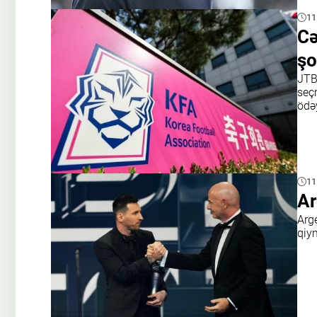
11
Cə
şo
JTB
seçm
ödə
11
Ar
Arg
qiy