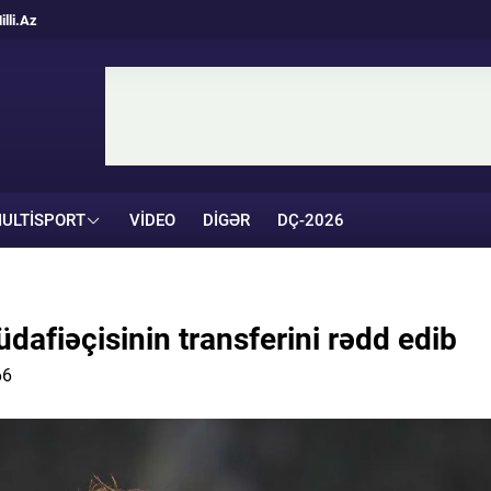
illi.Az
ULTISPORT
VIDEO
DIGƏR
DÇ-2026
dafiəçisinin transferini rədd edib
66