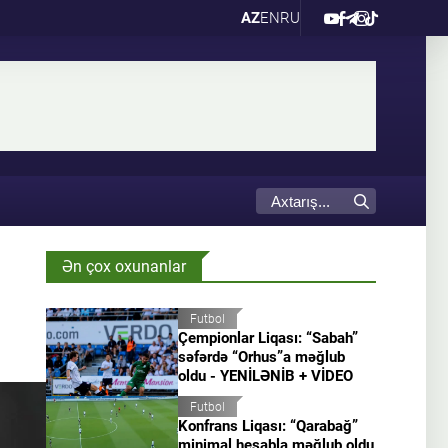
AZ
EN
RU
Ən çox oxunanlar
Futbol
Çempionlar Liqası: “Sabah”
səfərdə “Orhus”a məğlub
oldu - YENİLƏNİB + VİDEO
Futbol
Konfrans Liqası: “Qarabağ”
minimal hesabla məğlub oldu