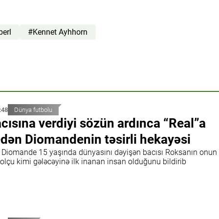
erl
#Kennet Ayhhorn
:48
Dünya futbolu
cısına verdiyi sözün ardınca “Real”a
dən Diomandenin təsirli hekayəsi
 Diomande 15 yaşında dünyasını dəyişən bacısı Roksanın onun
olçu kimi gələcəyinə ilk inanan insan olduğunu bildirib