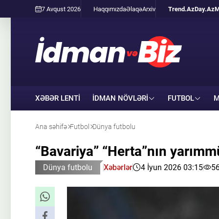
7 Avqust 2026
Haqqımızda
Əlaqə
Arxiv
Trend.Az
Day.Az
M
XƏBƏR LENTİ
İDMAN NÖVLƏRI
FUTBOL
M
Ana səhifə
Futbol
Dünya futbolu
“Bavariya” “Herta”nın yarımmü
Dünya futbolu
Xəbərlər
4 İyun 2026 03:15
5