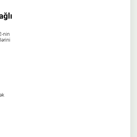
ağlı
2-nin
ərini
ək