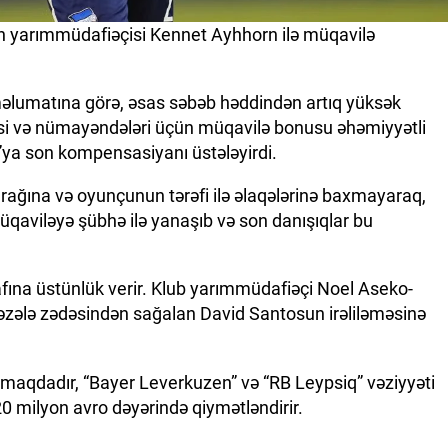
”in yarımmüdafiəçisi Kennet Ayhhorn ilə müqavilə
 məlumatına görə, əsas səbəb həddindən artıq yüksək
ləsi və nümayəndələri üçün müqavilə bonusu əhəmiyyətli
a”ya son kompensasiyanı üstələyirdi.
ağına və oyunçunun tərəfi ilə əlaqələrinə baxmayaraq,
müqaviləyə şübhə ilə yanaşıb və son danışıqlar bu
afına üstünlük verir. Klub yarımmüdafiəçi Noel Aseko-
 əzələ zədəsindən sağalan David Santosun irəliləməsinə
lmaqdadır, “Bayer Leverkuzen” və “RB Leypsiq” vəziyyəti
0 milyon avro dəyərində qiymətləndirir.