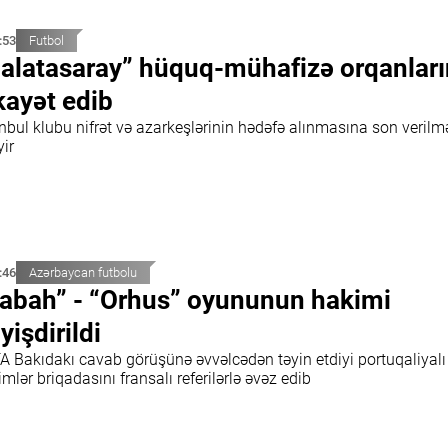
:53
Futbol
alatasaray” hüquq-mühafizə orqanlar
kayət edib
nbul klubu nifrət və azarkeşlərinin hədəfə alınmasına son verilm
yir
:46
Azərbaycan futbolu
abah” - “Orhus” oyununun hakimi
yişdirildi
A Bakıdakı cavab görüşünə əvvəlcədən təyin etdiyi portuqaliyalı
mlər briqadasını fransalı referilərlə əvəz edib