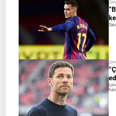
11
“B
ke
Səud
11
“Ç
ed
Lond
hald