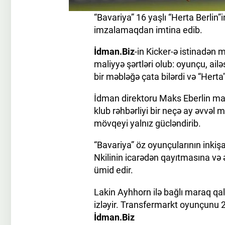
“Bavariya” 16 yaşlı “Herta Berlin
imzalamaqdan imtina edib.
İdman.Biz
-in Kicker-ə istinadən
maliyyə şərtləri olub: oyunçu, ai
bir məbləğə çata bilərdi və “Hert
İdman direktoru Maks Eberlin mar
klub rəhbərliyi bir neçə ay əvvəl 
mövqeyi yalnız gücləndirib.
“Bavariya” öz oyunçularının inkiş
Nkilinin icarədən qayıtmasına və
ümid edir.
Lakin Ayhhorn ilə bağlı maraq qa
izləyir. Transfermarkt oyunçunu 2
İdman.Biz