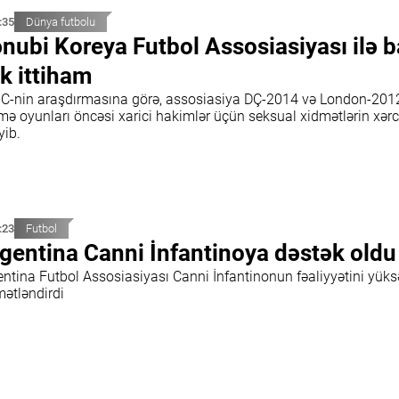
:35
Dünya futbolu
nubi Koreya Futbol Assosiasiyası ilə b
k ittiham
C-nin araşdırmasına görə, assosiasiya DÇ-2014 və London-201
ə oyunları öncəsi xarici hakimlər üçün seksual xidmətlərin xərcl
yib.
:23
Futbol
gentina Canni İnfantinoya dəstək oldu
entina Futbol Assosiasiyası Canni İnfantinonun fəaliyyətini yüks
mətləndirdi