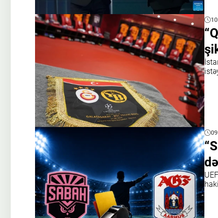
10
“Q
şi
İsta
istə
09
“S
də
UEF
haki