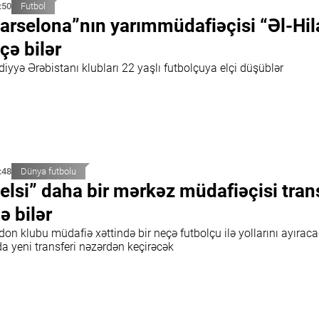
:50
Futbol
arselona”nın yarımmüdafiəçisi “Əl-Hil
çə bilər
iyyə Ərəbistanı klubları 22 yaşlı futbolçuya elçi düşüblər
:48
Dünya futbolu
elsi” daha bir mərkəz müdafiəçisi tran
ə bilər
on klubu müdafiə xəttində bir neçə futbolçu ilə yollarını ayıraca
a yeni transferi nəzərdən keçirəcək