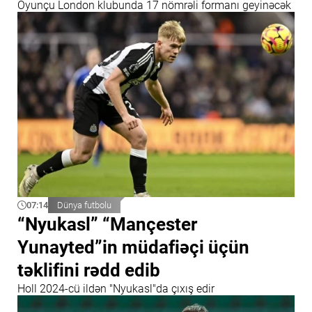
Oyunçu London klubunda 17 nömrəli formanı geyinəcək
07:14
Dünya futbolu
“Nyukasl” “Mançester
Yunayted”in müdafiəçi üçün
təklifini rədd edib
Holl 2024-cü ildən "Nyukasl"da çıxış edir