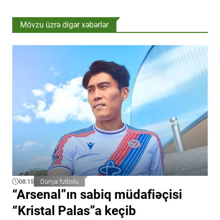
Mövzu üzrə digər xəbərlər
08:15
Dünya futbolu
“Arsenal”ın sabiq müdafiəçisi
“Kristal Palas”a keçib