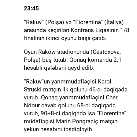
23:45
“Rakuv” (Polşa) və “Fiorentina” (İtaliya)
arasında keçirilən Konfrans Liqasının 1/8
finalının ikinci oyunu başa çatıb.
Oyun Raków stadionunda (Çestoxova,
Polşa) baş tutub. Qonaq komanda 2:1
hesablı qələbəni qeyd edib.
“Rakuv”un yarımmüdafiəçisi Karol
Struski matçın ilk qolunu 46-cı dəqiqədə
vurub. Qonaq yarımmüdafiəçisi Cher
Ndour cavab qolunu 68-ci dəqiqədə
vurub, 90+8-ci dəqiqədə isə “Fiorentina”
müdafiəçisi Marin Pongraciç matçın
yekun hesabını təsdiqləyib.