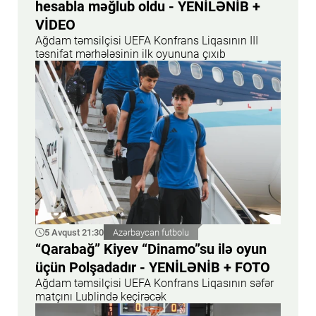
hesabla məğlub oldu - YENİLƏNİB +
VİDEO
Ağdam təmsilçisi UEFA Konfrans Liqasının III
təsnifat mərhələsinin ilk oyununa çıxıb
5 Avqust 21:30
Azərbaycan futbolu
“Qarabağ” Kiyev “Dinamo”su ilə oyun
üçün Polşadadır - YENİLƏNİB + FOTO
Ağdam təmsilçisi UEFA Konfrans Liqasının səfər
matçını Lublində keçirəcək