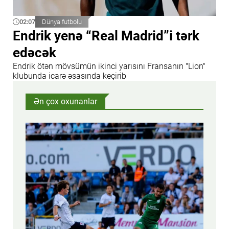
02:07
Dünya futbolu
Endrik yenə “Real Madrid”i tərk
edəcək
Endrik ötən mövsümün ikinci yarısını Fransanın "Lion"
klubunda icarə əsasında keçirib
Ən çox oxunanlar