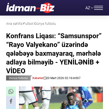
AZ
Ana səhifə
Futbol
Dünya futbolu
Konfrans Liqası: “Samsunspor”
“Rayo Valyekano” üzərində
qələbəyə baxmayaraq, mərhələ
adlaya bilməyib - YENİLƏNİB +
VİDEO
Dünya futbolu
Xəbərlər
20 Mart 2026 02:16
567