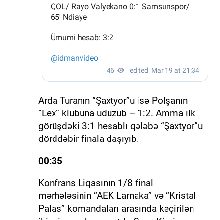
Arda Turanın “Şaxtyor”u isə Polşanın
“Lex” klubuna uduzub – 1:2. Amma ilk
görüşdəki 3:1 hesablı qələbə “Şaxtyor”u
dörddəbir finala daşıyıb.
00:35
Konfrans Liqasının 1/8 final
mərhələsinin “AEK Larnaka” və “Kristal
Palas” komandaları arasında keçirilən