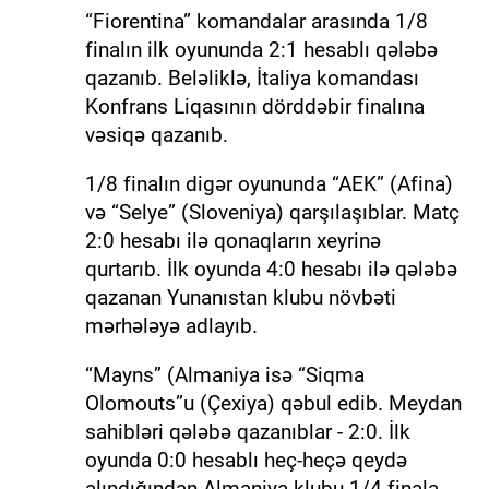
“Fiorentina” komandalar arasında 1/8
finalın ilk oyununda 2:1 hesablı qələbə
qazanıb. Beləliklə, İtaliya komandası
Konfrans Liqasının dörddəbir finalına
vəsiqə qazanıb.
1/8 finalın digər oyununda “AEK” (Afina)
və “Selye” (Sloveniya) qarşılaşıblar. Matç
2:0 hesabı ilə qonaqların xeyrinə
qurtarıb. İlk oyunda 4:0 hesabı ilə qələbə
qazanan Yunanıstan klubu növbəti
mərhələyə adlayıb.
“Mayns” (Almaniya isə “Siqma
Olomouts”u (Çexiya) qəbul edib. Meydan
sahibləri qələbə qazanıblar - 2:0. İlk
oyunda 0:0 hesablı heç-heçə qeydə
alındığından Almaniya klubu 1/4 finala