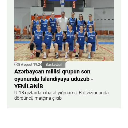
5 Avqust 19:24
Basketbol
Azərbaycan millisi qrupun son
oyununda İslandiyaya uduzub -
YENİLƏNİB
U-18 qızlardan ibarət yığmamız B divizionunda
dördüncü matçına çıxıb