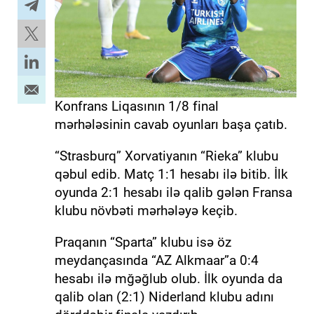
Konfrans Liqasının 1/8 final
mərhələsinin cavab oyunları başa çatıb.
“Strasburq” Xorvatiyanın “Rieka” klubu
qəbul edib. Matç 1:1 hesabı ilə bitib. İlk
oyunda 2:1 hesabı ilə qalib gələn Fransa
klubu növbəti mərhələyə keçib.
Praqanın “Sparta” klubu isə öz
meydançasında “AZ Alkmaar”a 0:4
hesabı ilə mğəğlub olub. İlk oyunda da
qalib olan (2:1) Niderland klubu adını