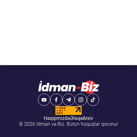
Haqqımızda
Əlaqə
Arxiv
© 2026 İdman və Biz. Bütün hüquqlar qorunur