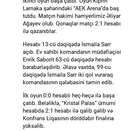
ikinci oyun başa çatdı. Oyun Kiprin
Larnaka şəhərindəki “AEK Arena”da baş
tutdu. Matçın hakimi həmyerlimiz Əliyar
Ağayev olub. Qonaqlar matçı 2:1 hesabı
ilə qazanıblar.
Hesabı 13-cü dəqiqədə İsmaila Sarr
açıb. Ev sahibi komandanın müdafiəçisi
Enrik Saborit 63-cü dəqiqədə hesabı
bərabərləşdirib. Əlavə vaxtda, 99-cu
dəqiqədə İsmaila Sarr iki qol vuraraq
komandasının qələbəsini təmin edib.
İlk oyun 0:0 hesablı heç-heçə ilə başa
çatıb. Beləliklə, “Kristal Palas” ümumi
hesabda 2:1 hesabı ilə qalib gəlib və
Konfrans Liqasının dörddəbir finalına
yüksəlib.