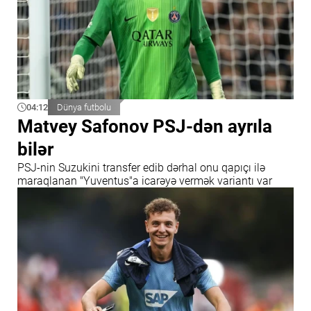
04:12
Dünya futbolu
Matvey Safonov PSJ-dən ayrıla
bilər
PSJ-nin Suzukini transfer edib dərhal onu qapıçı ilə
maraqlanan "Yuventus"a icarəyə vermək variantı var