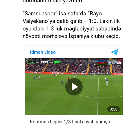
dörddəbir finala yazdırıb.
“Samsunspor” isə səfərdə “Rayo
Valyekano”ya qalib gəlib – 1:0. Lakin ilk
oyundakı 1:3-lük məğlubiyyət səbəbində
növbəti mərhələyə İspaniya klubu keçib.