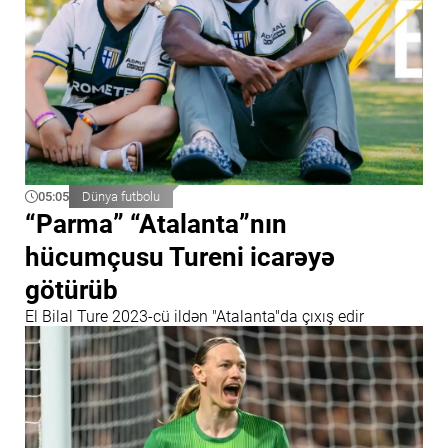
05:05
Dünya futbolu
“Parma” “Atalanta”nın
hücumçusu Tureni icarəyə
götürüb
El Bilal Ture 2023-cü ildən "Atalanta"da çıxış edir