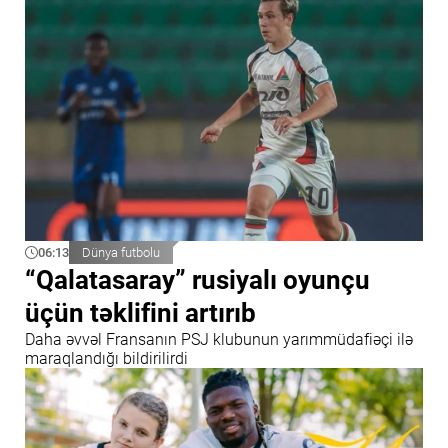
06:13
Dünya futbolu
“Qalatasaray” rusiyalı oyunçu
üçün təklifini artırıb
Daha əvvəl Fransanın PSJ klubunun yarımmüdafiəçi ilə
maraqlandığı bildirilirdi