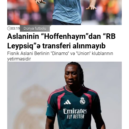
03:19
Dünya futbolu
Aslaninin “Hoffenhaym”dan “RB
Leypsiq”ə transferi alınmayıb
Fisnik Aslani Berlinin "Dinamo" və "Union" klublarının
yetirməsidir