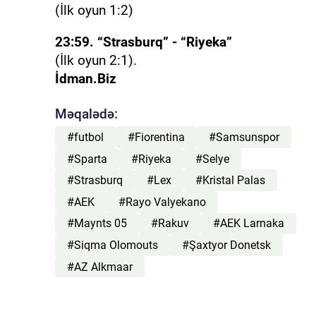
(İlk oyun 1:2)
23:59. “Strasburq” - “Riyeka”
(İlk oyun 2:1).
İdman.Biz
Məqalədə:
#futbol
#Fiorentina
#Samsunspor
#Sparta
#Riyeka
#Selye
#Strasburq
#Lex
#Kristal Palas
#AEK
#Rayo Valyekano
#Maynts 05
#Rakuv
#AEK Larnaka
#Siqma Olomouts
#Şaxtyor Donetsk
#AZ Alkmaar