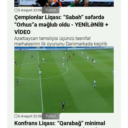
5 Avqust 23:08
Futbol
Çempionlar Liqası: “Sabah” səfərdə
“Orhus”a məğlub oldu - YENİLƏNİB +
VİDEO
Azərbaycan təmsilçisi üçüncü təsnifat
mərhələsinin ilk oyununu Danimarkada keçirib
6 Avqust 22:56
Futbol
Konfrans Liqası: “Qarabağ” minimal