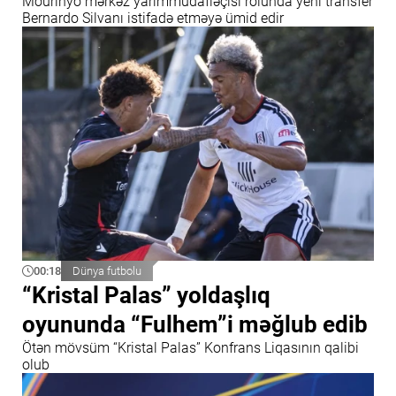
Mourinyo mərkəz yarımmüdafiəçisi rolunda yeni transfer
Bernardo Silvanı istifadə etməyə ümid edir
00:18
Dünya futbolu
“Kristal Palas” yoldaşlıq
oyununda “Fulhem”i məğlub edib
Ötən mövsüm “Kristal Palas” Konfrans Liqasının qalibi
olub