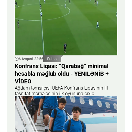
6 Avqust 22:56
Futbol
Konfrans Liqası: “Qarabağ” minimal
hesabla məğlub oldu - YENİLƏNİB +
VİDEO
Ağdam təmsilçisi UEFA Konfrans Liqasının III
təsnifat mərhələsinin ilk oyununa çıxıb