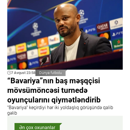
7 Avqust 23:58
Dünya futbolu
“Bavariya”nın baş məşqçisi
mövsümöncəsi turnedə
oyunçularını qiymətləndirib
"Bavariya" keçirdiyi hər iki yoldaşlıq görüşündə qalib
gəlib
Ən çox oxunanlar