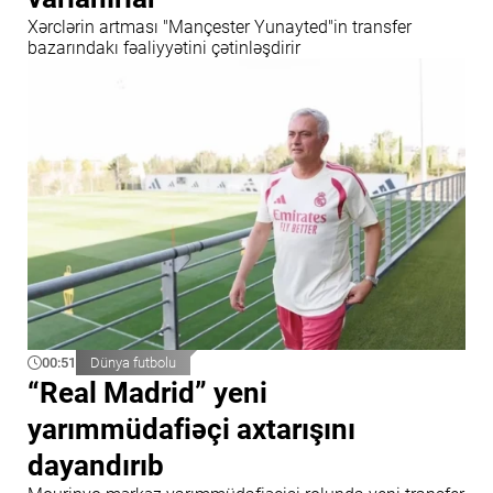
Xərclərin artması "Mançester Yunayted"in transfer
bazarındakı fəaliyyətini çətinləşdirir
00:51
Dünya futbolu
“Real Madrid” yeni
yarımmüdafiəçi axtarışını
dayandırıb