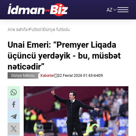
AZ
Ana səhifə
Futbol
Dünya futbolu
Unai Emeri: “Premyer Liqada
üçüncü yerdəyik - bu, müsbət
nəticədir”
Dünya futbolu
Xəbərlər
22 Fevral 2026 01:43
409