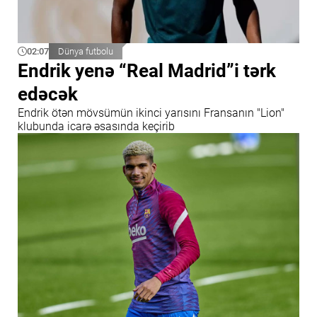
02:07
Dünya futbolu
Endrik yenə “Real Madrid”i tərk
edəcək
Endrik ötən mövsümün ikinci yarısını Fransanın "Lion"
klubunda icarə əsasında keçirib