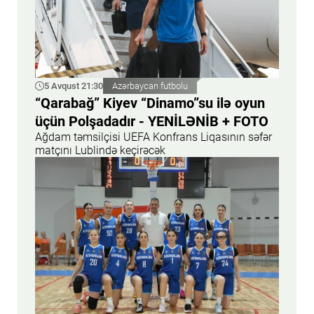
5 Avqust 21:30
Azərbaycan futbolu
“Qarabağ” Kiyev “Dinamo”su ilə oyun
üçün Polşadadır - YENİLƏNİB + FOTO
Ağdam təmsilçisi UEFA Konfrans Liqasının səfər
matçını Lublində keçirəcək