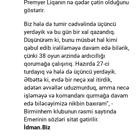
Premyer Liqanın nə qədər çətin olduğunu
göstərir.
Biz hələ də turnir cədvəlində üçüncü
yerdəyik və bu gün bir xal qazandıq.
Düşünürəm ki, bunu müsbət hal kimi
qəbul edib irəliləməyə davam edə bilərik,
çünki 38 oyun ərzində ardıcıllığı
qorumağa çalışırıq. Hazırda 27-ci
turdayıq və hələ də üçüncü yerdəyik.
Əlbəttə ki, evdə bir neçə xal itirdik,
adətən əvvəllər uduzmurduq, amma necə
işləməyə və komandanı qurmağa davam
edə biləcəyimizə nikbin baxıram”, -
Birminhem klubunun rəsmi saytında
Emerinin sözləri sitat gətirilir.
İdman.Biz