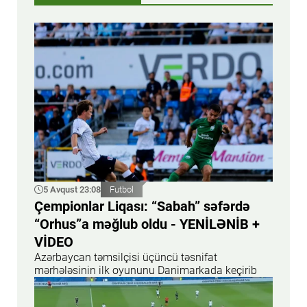
5 Avqust 23:08
Futbol
Çempionlar Liqası: “Sabah” səfərdə
“Orhus”a məğlub oldu - YENİLƏNİB +
VİDEO
Azərbaycan təmsilçisi üçüncü təsnifat
mərhələsinin ilk oyununu Danimarkada keçirib