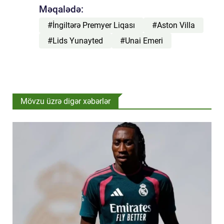
Məqalədə:
#İngiltərə Premyer Liqası
#Aston Villa
#Lids Yunayted
#Unai Emeri
Mövzu üzrə digər xəbərlər