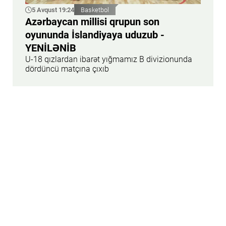
5 Avqust 19:24
Basketbol
Azərbaycan millisi qrupun son
oyununda İslandiyaya uduzub -
YENİLƏNİB
U-18 qızlardan ibarət yığmamız B divizionunda
dördüncü matçına çıxıb