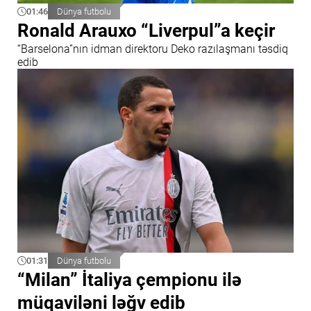
01:46
Dünya futbolu
Ronald Arauxo “Liverpul”a keçir
“Barselona”nın idman direktoru Deko razılaşmanı təsdiq
edib
01:31
Dünya futbolu
“Milan” İtaliya çempionu ilə
müqaviləni ləğv edib