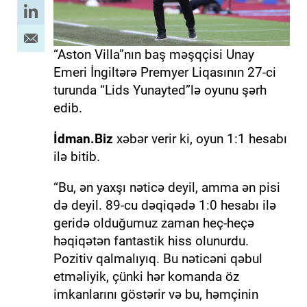
“Aston Villa”nın baş məşqçisi Unay
Emeri İngiltərə Premyer Liqasının 27-ci
turunda “Lids Yunayted”lə oyunu şərh
edib.
İdman.Biz
xəbər verir ki, oyun 1:1 hesabı
ilə bitib.
“Bu, ən yaxşı nəticə deyil, amma ən pisi
də deyil. 89-cu dəqiqədə 1:0 hesabı ilə
geridə olduğumuz zaman heç-heçə
həqiqətən fantastik hiss olunurdu.
Pozitiv qalmalıyıq. Bu nəticəni qəbul
etməliyik, çünki hər komanda öz
imkanlarını göstərir və bu, həmçinin