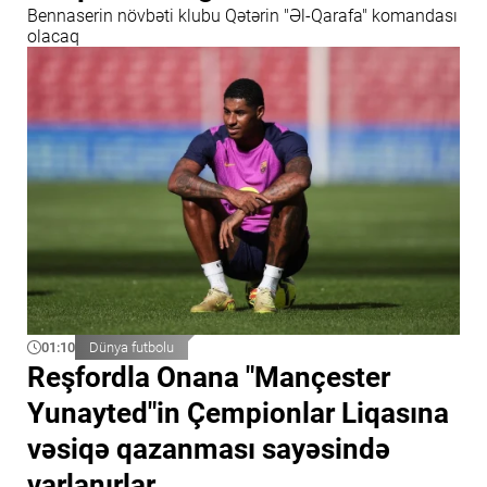
Bennaserin növbəti klubu Qətərin "Əl-Qarafa" komandası
olacaq
01:10
Dünya futbolu
Reşfordla Onana "Mançester
Yunayted"in Çempionlar Liqasına
vəsiqə qazanması sayəsində
varlanırlar