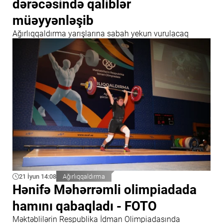
dərəcəsində qaliblər
müəyyənləşib
Ağırlıqqaldırma yarışlarına sabah yekun vurulacaq
21 İyun 14:08
Ağırlıqqaldırma
Hənifə Məhərrəmli olimpiadada
hamını qabaqladı - FOTO
Məktəblilərin Respublika İdman Olimpiadasında