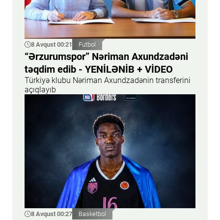
8 Avqust 00:21
Futbol
“Ərzurumspor” Nəriman Axundzadəni
təqdim edib - YENİLƏNİB + VİDEO
Türkiyə klubu Nəriman Axundzadənin transferini
açıqlayıb
8 Avqust 00:27
Basketbol