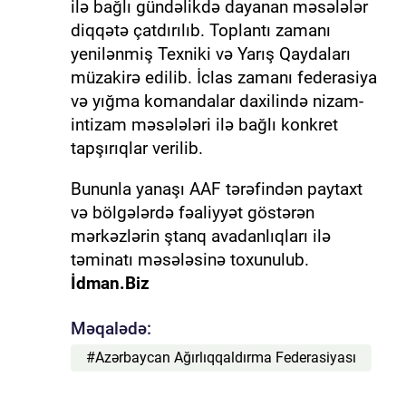
ilə bağlı gündəlikdə dayanan məsələlər
diqqətə çatdırılıb. Toplantı zamanı
yenilənmiş Texniki və Yarış Qaydaları
müzakirə edilib. İclas zamanı federasiya
və yığma komandalar daxilində nizam-
intizam məsələləri ilə bağlı konkret
tapşırıqlar verilib.
Bununla yanaşı AAF tərəfindən paytaxt
və bölgələrdə fəaliyyət göstərən
mərkəzlərin ştanq avadanlıqları ilə
təminatı məsələsinə toxunulub.
İdman.Biz
Məqalədə:
#Azərbaycan Ağırlıqqaldırma Federasiyası