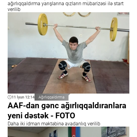
ağırlıqqaldırma yarışlarına qızların mübarizəsi ilə start
verilib
11 İyun 12:14
Ağırlıqqaldırma
AAF-dan gənc ağırlıqqaldıranlara
yeni dəstək - FOTO
Daha iki idman məktəbinə avadanlıq verilib