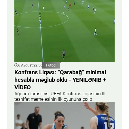
6 Avqust 22:56
Futbol
Konfrans Liqası: “Qarabağ” minimal
hesabla məğlub oldu - YENİLƏNİB +
VİDEO
Ağdam təmsilçisi UEFA Konfrans Liqasının III
təsnifat mərhələsinin ilk oyununa çıxıb