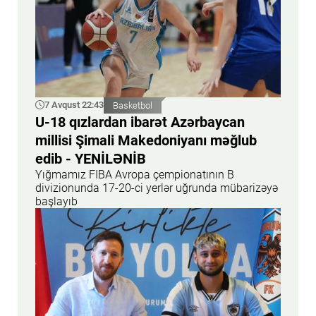
7 Avqust 22:43
Basketbol
U-18 qızlardan ibarət Azərbaycan
millisi Şimali Makedoniyanı məğlub
edib - YENİLƏNİB
Yığmamız FIBA Avropa çempionatının B
divizionunda 17-20-ci yerlər uğrunda mübarizəyə
başlayıb