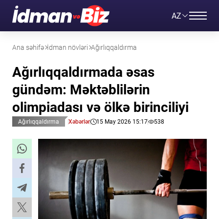
AZ
Ana səhifə
İdman növləri
Ağırlıqqaldırma
Ağırlıqqaldırmada əsas
gündəm: Məktəblilərin
olimpiadası və ölkə birinciliyi
Ağırlıqqaldırma
Xəbərlər
15 May 2026 15:17
538