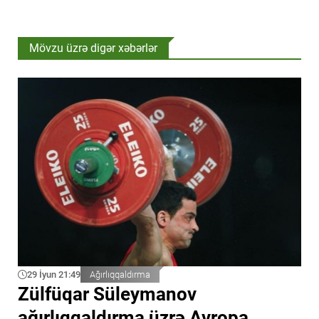
Mövzu üzrə digər xəbərlər
29 İyun 21:49
Ağırlıqqaldırma
Zülfüqar Süleymanov
ağırlıqqaldırma üzrə Avropa