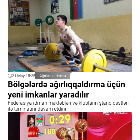
21 May 15:25
Ağırlıqqaldırma
Bölgələrdə ağırlıqqaldırma üçün
yeni imkanlar yaradılır
Federasiya idman məktəbləri və klubların ştanq dəstləri
ilə təminatını davam etdirir