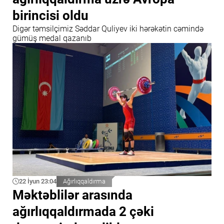
birincisi oldu
Digər təmsilçimiz Səddar Quliyev iki hərəkətin cəmində
gümüş medal qazanıb
22 İyun 23:04
Ağırlıqqaldırma
Məktəblilər arasında
ağırlıqqaldırmada 2 çəki