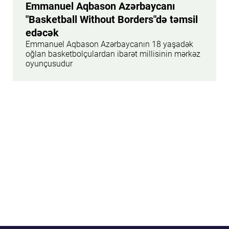
Emmanuel Aqbason Azərbaycanı
"Basketball Without Borders"də təmsil
edəcək
Emmanuel Aqbason Azərbaycanın 18 yaşadək
oğlan basketbolçulardan ibarət millisinin mərkəz
oyunçusudur