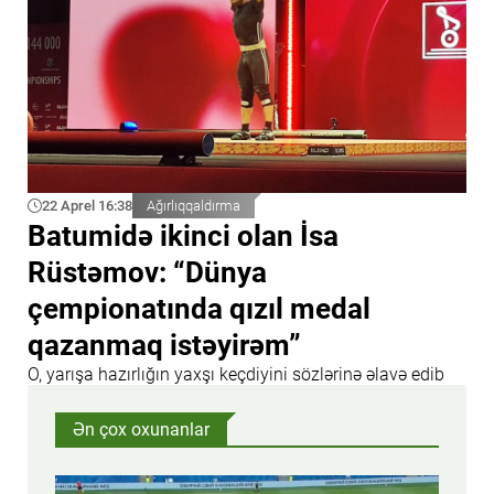
22 Aprel 16:38
Ağırlıqqaldırma
Batumidə ikinci olan İsa
Rüstəmov: “Dünya
çempionatında qızıl medal
qazanmaq istəyirəm”
O, yarışa hazırlığın yaxşı keçdiyini sözlərinə əlavə edib
Ən çox oxunanlar