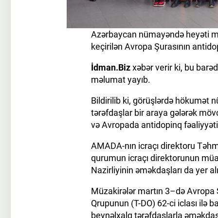
Azərbaycan nümayəndə heyəti mar
keçirilən Avropa Şurasının antido
İdman.Biz
xəbər verir ki, bu bar
məlumat yayıb.
Bildirilib ki, görüşlərdə hökumət 
tərəfdaşlar bir araya gələrək möv
və Avropada antidopinq fəaliyyəti
AMADA-nın icraçı direktoru Təhm
qurumun icraçı direktorunun müav
Nazirliyinin əməkdaşları da yer alı
Müzakirələr martın 3–də Avropa 
Qrupunun (T-DO) 62-ci iclası ilə b
beynəlxalq tərəfdaşlarla əməkdaşl