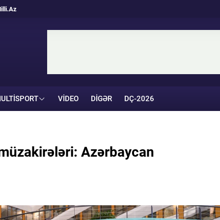
illi.Az
ULTISPORT
VIDEO
DIGƏR
DÇ-2026
müzakirələri: Azərbaycan