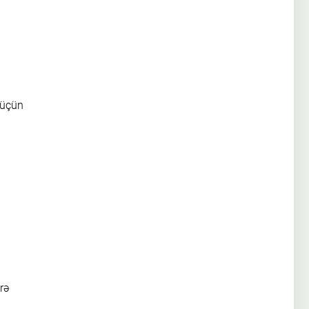
 üçün
rə