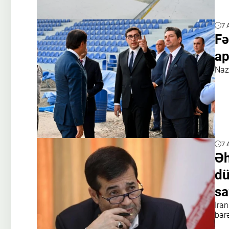
7 
Fə
ap
Naz
7 
Əh
dü
sa
İra
bar