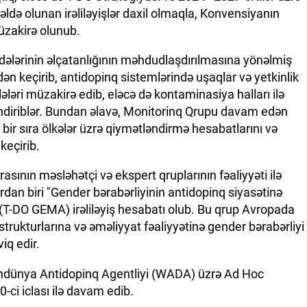
ldə olunan irəliləyişlər daxil olmaqla, Konvensiyanın
müzakirə olunub.
dələrinin əlçatanlığının məhdudlaşdırılmasına yönəlmiş
rdən keçirib, antidopinq sistemlərində uşaqlar və yetkinlik
ləri müzakirə edib, eləcə də kontaminasiya halları ilə
əndiriblər. Bundan əlavə, Monitorinq Qrupu davam edən
 bir sıra ölkələr üzrə qiymətləndirmə hesabatlarını və
keçirib.
sının məsləhətçi və ekspert qruplarının fəaliyyəti ilə
ardan biri "Gender bərabərliyinin antidopinq siyasətinə
 (T-DO GEMA) irəliləyiş hesabatı olub. Bu qrup Avropada
trukturlarına və əməliyyat fəaliyyətinə gender bərabərliyi
iq edir.
dünya Antidopinq Agentliyi (WADA) üzrə Ad Hoc
i iclası ilə davam edib.