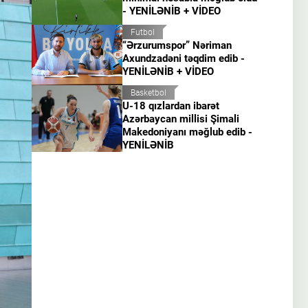
- YENİLƏNİB + VİDEO
Futbol
“Ərzurumspor” Nəriman
Axundzadəni təqdim edib -
YENİLƏNİB + VİDEO
Basketbol
U-18 qızlardan ibarət
Azərbaycan millisi Şimali
Makedoniyanı məğlub edib -
YENİLƏNİB