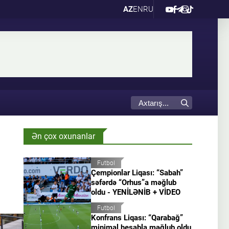
AZ
EN
RU
Ən çox oxunanlar
Futbol
Çempionlar Liqası: “Sabah”
səfərdə “Orhus”a məğlub
oldu - YENİLƏNİB + VİDEO
Futbol
Konfrans Liqası: “Qarabağ”
minimal hesabla məğlub oldu