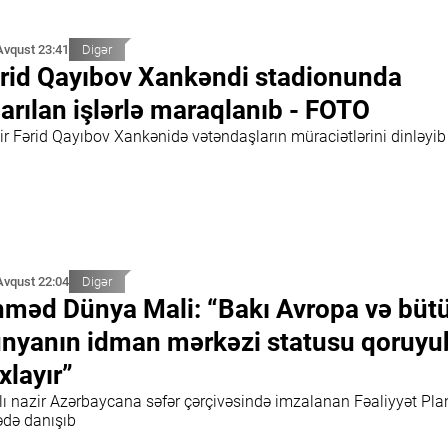
Avqust 23:41
Digər
rid Qayıbov Xankəndi stadionunda
arılan işlərlə maraqlanıb - FOTO
ir Fərid Qayıbov Xankənidə vətəndaşların müraciətlərini dinləyib
Avqust 22:04
Digər
məd Dünya Mali: “Bakı Avropa və büt
nyanın idman mərkəzi statusu qoruyu
xlayır”
nlı nazir Azərbaycana səfər çərçivəsində imzalanan Fəaliyyət Pla
ədə danışıb