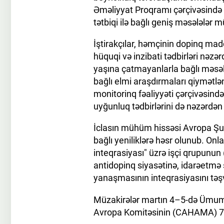
Əməliyyat Proqramı çərçivəsində ə
tətbiqi ilə bağlı geniş məsələlər 
İştirakçılar, həmçinin dopinq mad
hüquqi və inzibati tədbirləri nəzə
yaşına çatmayanlarla bağlı məsələ
bağlı elmi araşdırmaları qiymətl
monitorinq fəaliyyəti çərçivəsində
uyğunluq tədbirlərini də nəzərdən 
İclasın mühüm hissəsi Avropa Şura
bağlı yeniliklərə həsr olunub. Onl
inteqrasiyası" üzrə işçi qrupunun
antidopinq siyasətinə, idarəetmə s
yanaşmasının inteqrasiyasını təşv
Müzakirələr martın 4–5-də Ümum
Avropa Komitəsinin (CAHAMA) 70-c