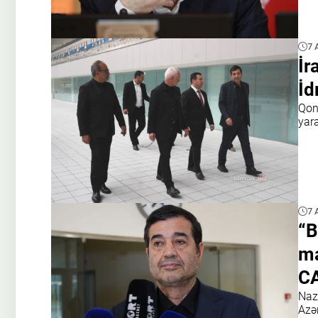
7 
İr
İd
Qona
yar
7 
“B
ma
C
Naz
Azə