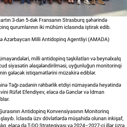
tın 3-dən 5-dək Fransanın Strasburq şəhərində
pinq qurumlarının iki mühüm iclasında iştirak edib.
ədə Azərbaycan Milli Antidopinq Agentliyi (AMADA)
nümayəndələri, milli antidopinq təşkilatları və beynəlxalq
cud siyasətin əlaqələndirilməsi, uyğunluğun monitorinqi
nin gələcək istiqamətlərini müzakirə ediblər.
inə Tağı-zadənin rəhbərlik etdiyi nümayəndə heyətində
ini Rüfət Efendiyev, eləcə də Gənclər və İdman
blar.
Şurasının Antidopinq Konvensiyasının Monitorinq
aşlayıb. İclasda üzv dövlətlərdə müşahidə olunan inkişaf,
ıq, eləcə də T-DO Strategiyası və 2024–2027-ci illər üzrə