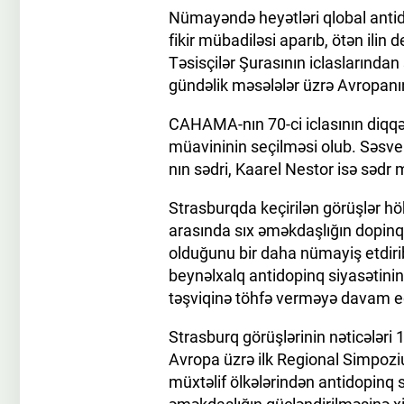
Nümayəndə heyətləri qlobal antid
fikir mübadiləsi aparıb, ötən ili
Təsisçilər Şurasının iclaslarından
gündəlik məsələlər üzrə Avropan
CAHAMA-nın 70-ci iclasının diqq
müavininin seçilməsi olub. Səs
nın sədri, Kaarel Nestor isə sədr 
Strasburqda keçirilən görüşlər hö
arasında sıx əməkdaşlığın dopinq
olduğunu bir daha nümayiş etdiri
beynəlxalq antidopinq siyasətinin
təşviqinə töhfə verməyə davam ed
Strasburq görüşlərinin nəticələri
Avropa üzrə ilk Regional Simpoz
müxtəlif ölkələrindən antidopinq s