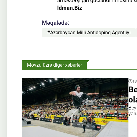
əməkdaşlığın gücləndirilməsinə 
İdman.Biz
Məqalədə:
#Azərbaycan Milli Antidopinq Agentliyi
Mövzu üzrə digər xəbərlər
13
Be
ol
Bey
yarı