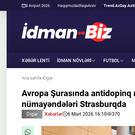
8 Avqust 2026
Haqqımızda
Əlaqə
Arxiv
Trend.Az
Day.Az
M
XƏBƏR LENTİ
İDMAN NÖVLƏRI
FUTBOL
M
Ana səhifə
Digər
Avropa Şurasında antidopinq 
nümayəndələri Strasburqda
Digər
Xəbərlər
6 Mart 2026 16:10
370