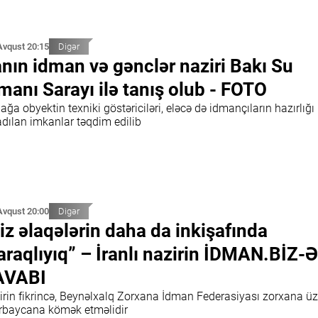
Avqust 20:15
Digər
anın idman və gənclər naziri Bakı Su
manı Sarayı ilə tanış olub - FOTO
ğa obyektin texniki göstəriciləri, eləcə də idmançıların hazırlığı
adılan imkanlar təqdim edilib
Avqust 20:00
Digər
iz əlaqələrin daha da inkişafında
raqlıyıq” – İranlı nazirin İDMAN.BİZ-Ə
AVABI
irin fikrincə, Beynəlxalq Zorxana İdman Federasiyası zorxana üz
rbaycana kömək etməlidir