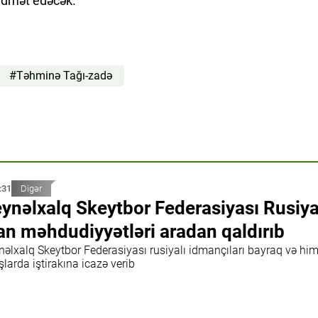
xidmət edəcək.
#Təhminə Tağı-zadə
:31
Digər
ynəlxalq Skeytbor Federasiyası Rusiy
an məhdudiyyətləri aradan qaldırıb
nəlxalq Skeytbor Federasiyası rusiyalı idmançıları bayraq və hi
şlarda iştirakına icazə verib