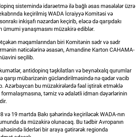
opinq sistemində idarəetmə ilə bağlı əsas məsələlər üzrə
n dekabrında keçirilmiş WADA İcraiyyə Komitəsi və
 sonrakı inkişafı nəzərdən keçirib, eləcə də qarşıdakı
ın ümumi yanaşmasını müzakirə ediblər.
ətçəkən məqamlarından biri Komitənin sədr və sədr
vermənin nəticələrinə əsasən, Amandine Karton CAHAMA-
müavini seçilib.
kumətlər, antidopinq təşkilatları və beynəlxalq qurumlar
ə qarşı mübarizənin gücləndirilməsində nə qədər vacib
b. Azərbaycan bu müzakirələrdə fəal iştirak etməklə
 formalaşmasına, təmiz və ədalətli idman dəyərlərinin
ir.
 18 və 19 martda Bakı şəhərində keçiriləcək WADA-nın
iumunda da müzakirə olunacaq. Bu tədbir Avropanın
ahəsində liderləri bir araya gətirərək regionda