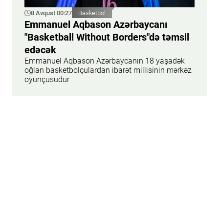
8 Avqust 00:27
Basketbol
Emmanuel Aqbason Azərbaycanı
"Basketball Without Borders"də təmsil
edəcək
Emmanuel Aqbason Azərbaycanın 18 yaşadək
oğlan basketbolçulardan ibarət millisinin mərkəz
oyunçusudur