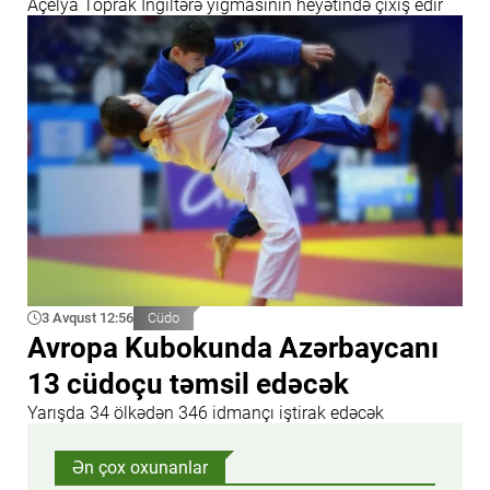
Açelya Toprak İngiltərə yığmasının heyətində çıxış edir
3 Avqust 12:56
Cüdo
Avropa Kubokunda Azərbaycanı
13 cüdoçu təmsil edəcək
Yarışda 34 ölkədən 346 idmançı iştirak edəcək
Ən çox oxunanlar