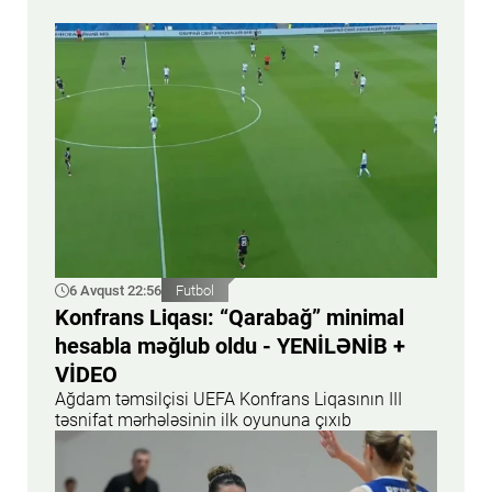
6 Avqust 22:56
Futbol
Konfrans Liqası: “Qarabağ” minimal
hesabla məğlub oldu - YENİLƏNİB +
VİDEO
Ağdam təmsilçisi UEFA Konfrans Liqasının III
təsnifat mərhələsinin ilk oyununa çıxıb