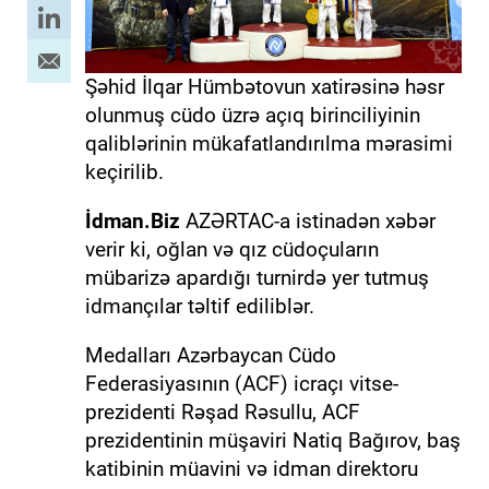
Şəhid İlqar Hümbətovun xatirəsinə həsr
olunmuş cüdo üzrə açıq birinciliyinin
qaliblərinin mükafatlandırılma mərasimi
keçirilib.
İdman.Biz
AZƏRTAC-a istinadən xəbər
verir ki, oğlan və qız cüdoçuların
mübarizə apardığı turnirdə yer tutmuş
idmançılar təltif ediliblər.
Medalları Azərbaycan Cüdo
Federasiyasının (ACF) icraçı vitse-
prezidenti Rəşad Rəsullu, ACF
prezidentinin müşaviri Natiq Bağırov, baş
katibinin müavini və idman direktoru