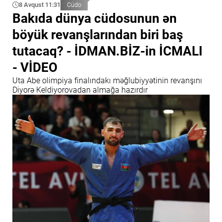
8 Avqust 11:31
Cüdo
Bakıda dünya cüdosunun ən
böyük revanşlarından biri baş
tutacaq? - İDMAN.BİZ-in İCMALI
- VİDEO
Uta Abe olimpiya finalındakı məğlubiyyətinin revanşını
Diyorə Keldiyorovadan almağa hazırdır