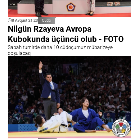
8 Avqust 21:23
Cüdo
Nilgün Rzayeva Avropa
Kubokunda üçüncü olub - FOTO
Sabah turnirdə daha 10 cüdoçumuz mübarizəyə
qoşulacaq