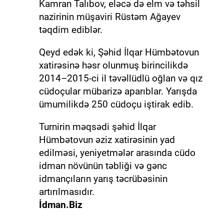
Kamran Talıbov, eləcə də elm və təhsil
nazirinin müşaviri Rüstəm Ağayev
təqdim ediblər.
Qeyd edək ki, Şəhid İlqar Hümbətovun
xatirəsinə həsr olunmuş birincilikdə
2014–2015-ci il təvəllüdlü oğlan və qız
cüdoçular mübarizə aparıblar. Yarışda
ümumilikdə 250 cüdoçu iştirak edib.
Turnirin məqsədi şəhid İlqar
Hümbətovun əziz xatirəsinin yad
edilməsi, yeniyetmələr arasında cüdo
idman növünün təbliği və gənc
idmançıların yarış təcrübəsinin
artırılmasıdır.
İdman.Biz