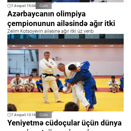
7 Avqust 15:04
Cüdo
Azərbaycanın olimpiya
çempionunun ailəsində ağır itki
Zelim Kotsoyevin ailəsinə ağır itki üz verib
7 Avqust 13:16
Cüdo
Yeniyetmə cüdoçular üçün dünya