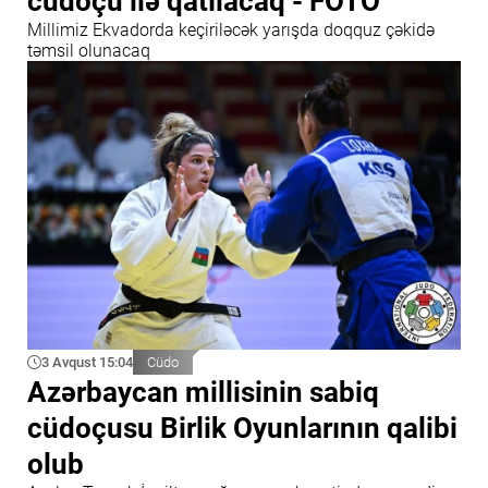
cüdoçu ilə qatılacaq - FOTO
Millimiz Ekvadorda keçiriləcək yarışda doqquz çəkidə
təmsil olunacaq
3 Avqust 15:04
Cüdo
Azərbaycan millisinin sabiq
cüdoçusu Birlik Oyunlarının qalibi
olub