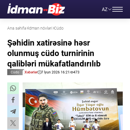
AZ
Ana səhifə
İdman növləri
Cüdo
Şəhidin xatirəsinə həsr
olunmuş cüdo turnirinin
qalibləri mükafatlandırılıb
Cüdo
Xəbərlər
7 İyun 2026 16:21
473