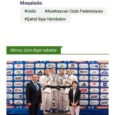
Məqalədə:
#cüdo
#Azərbaycan Cüdo Federasiyası
#Şəhid İlqar Hümbətov
Mövzu üzrə digər xəbərlər