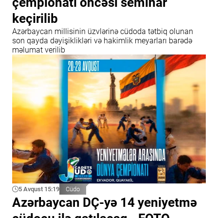
çempionatı öncəsi seminar
keçirilib
Azərbaycan millisinin üzvlərinə cüdoda tətbiq olunan
son qayda dəyişiklikləri və hakimlik meyarları barədə
məlumat verilib
5 Avqust 15:19
Cüdo
Azərbaycan DÇ-yə 14 yeniyetmə