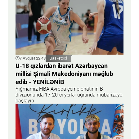
7 Avqust 22:43
Basketbol
U-18 qızlardan ibarət Azərbaycan
millisi Şimali Makedoniyanı məğlub
edib - YENİLƏNİB
Yığmamız FIBA Avropa çempionatının B
divizionunda 17-20-ci yerlər uğrunda mübarizəyə
başlayıb