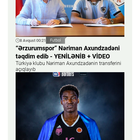
8 Avqust 00:21
Futbol
“Ərzurumspor” Nəriman Axundzadəni
təqdim edib - YENİLƏNİB + VİDEO
Türkiyə klubu Nəriman Axundzadənin transferini
açıqlayıb