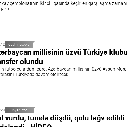
qvay çempionatının ikinci liqasında keçirilən qarşılaşma zamanı
 qəza
:42
Qadın futbolu
ərbaycan millisinin üzvü Türkiyə klub
ansfer olundu
ın futbolçulardan ibarət Azərbaycan millisinin üzvü Aysun Mur
yerasını Türkiyədə davam etdirəcək
:29
Dünya futbolu
l vurdu, tunelə düşdü, qolu ləğv edildi