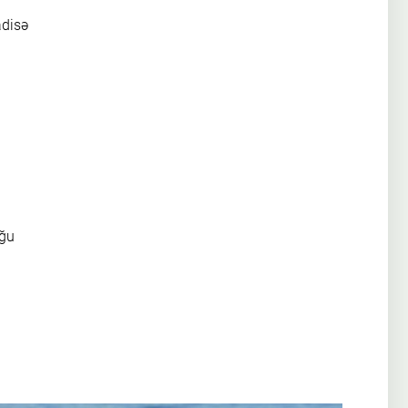
adisə
uğu