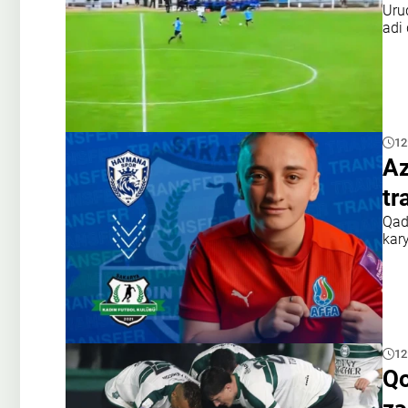
Uru
adi
12
Az
tr
Qad
kar
12
Qo