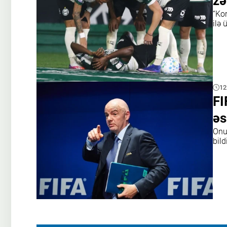
zə
“Ko
ilə 
12
FI
əs
Onu
bildi