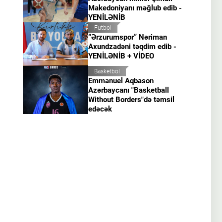
Makedoniyanı məğlub edib -
YENİLƏNİB
Futbol
“Ərzurumspor” Nəriman
Axundzadəni təqdim edib -
YENİLƏNİB + VİDEO
Basketbol
Emmanuel Aqbason
Azərbaycanı "Basketball
Without Borders"də təmsil
edəcək