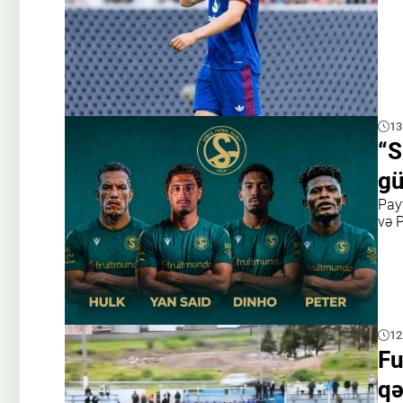
13
“S
gü
Pay
və 
12
Fu
qə