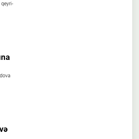
 qeyri-
una
adova
 və