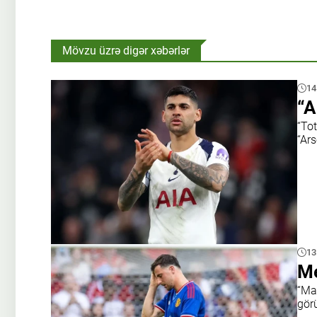
Mövzu üzrə digər xəbərlər
14
“A
“To
“Ar
13
Me
“Ma
gör