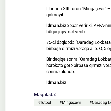
I Liqada XIII turun “Mingəçevir”
qalmayıb.
İdman.biz
xəbər verir ki, AFFA-n
hüquqi qiymət verib.
75-ci dəqiqədə “Qaradağ Lökbatan”
birbaşa qırmızı vərəqə alıb. O, 5
Bir dəqiqə sonra “Qaradağ Lökbata
hərəkətə görə birbaşa qırmızı vər
cərimə olunub.
İdman.biz
Məqalədə:
#futbol
#Mingəçevir
#Qaradağ L