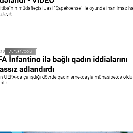
dələndi - VİDEO
ritiba”nın müdafiəçisi Jasi “Şapekoense” ilə oyunda inanılmaz h
üzləşib
:13
Dünya futbolu
FA İnfantino ilə bağlı qadın iddialarını
assız adlandırdı
n UEFA-da çalışdığı dövrdə qadın əməkdaşla münasibətdə old
rilir