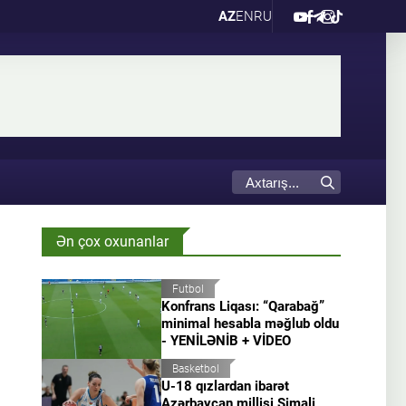
AZ
EN
RU
Ən çox oxunanlar
Futbol
Konfrans Liqası: “Qarabağ”
minimal hesabla məğlub oldu
- YENİLƏNİB + VİDEO
Basketbol
U-18 qızlardan ibarət
Azərbaycan millisi Şimali