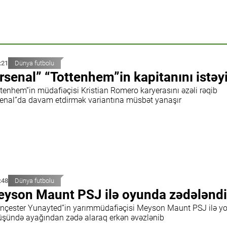
:21
Dünya futbolu
rsenal” “Tottenhem”in kapitanını istəyi
ttenhem”in müdafiəçisi Kristian Romero karyerasını əzəli rəqib
senal”da davam etdirmək variantına müsbət yanaşır
:48
Dünya futbolu
yson Maunt PSJ ilə oyunda zədələndi
nçester Yunayted”in yarımmüdafiəçisi Meyson Maunt PSJ ilə y
üşündə ayağından zədə alaraq erkən əvəzlənib