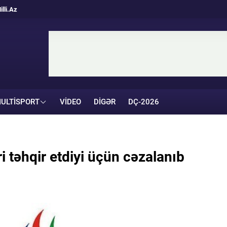
illi.Az
ULTISPORT
VIDEO
DIGƏR
DÇ-2026
 təhqir etdiyi üçün cəzalanıb