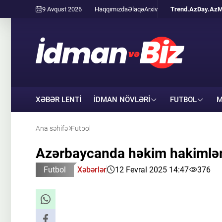
9 Avqust 2026
Haqqımızda
Əlaqə
Arxiv
Trend.Az
Day.Az
M
XƏBƏR LENTİ
İDMAN NÖVLƏRI
FUTBOL
M
Ana səhifə
Futbol
Azərbaycanda həkim hakimləri
Futbol
Xəbərlər
12 Fevral 2025 14:47
376