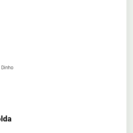
, Dinho
olda