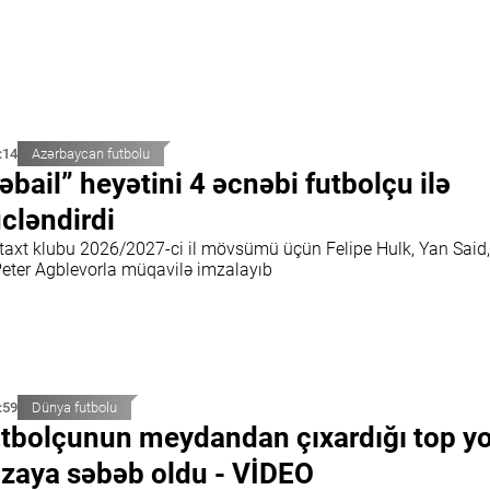
:14
Azərbaycan futbolu
əbail” heyətini 4 əcnəbi futbolçu ilə
cləndirdi
taxt klubu 2026/2027-ci il mövsümü üçün Felipe Hulk, Yan Said
Peter Agblevorla müqavilə imzalayıb
:59
Dünya futbolu
tbolçunun meydandan çıxardığı top y
zaya səbəb oldu - VİDEO