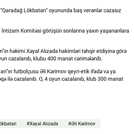
 – “Qaradağ Lökbatan” oyununda baş verənlər cəzasız
ın İntizam Komitəsi görüşün sonlarına yaxın yaşananlara
ın həkimi Xəyal Alızadə hakimləri təhqir etdiyinə görə
 oyun cəzalanıb, klubu 400 manat cərimələnib.
n”ın futbolçusu Əli Kərimov qeyri-etik ifadə və ya
əqə ilə cəzalanıb. O, 4 oyun cəzalanıb, klub 300 manat
ökbatan
#Xəyal Alızadə
#Əli Kərimov