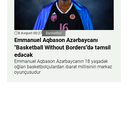
8 Avqust 00:27
Basketbol
Emmanuel Aqbason Azərbaycanı
"Basketball Without Borders"də təmsil
edəcək
Emmanuel Aqbason Azərbaycanın 18 yaşadək
oğlan basketbolçulardan ibarət millisinin mərkəz
oyunçusudur