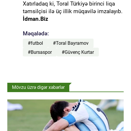
Xatırladaq ki, Toral Türkiyə birinci liqa
təmsilçisi ilə üç illik müqavilə imzalayıb.
İdman.Biz
Məqalədə:
#futbol
#Toral Bayramov
#Bursaspor
#Güvenç Kurtar
Mövzu üzrə digər xəbərlər