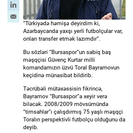
“Türkiyədə həmişə deyirdim ki,
Azərbaycanda yaxşı yerli futbolçular var,
onları transfer etmək lazımdır”.
Bu sözləri “Bursaspor”un sabiq baş
məşqçisi Güvenç Kurtar milli
komandamızın üzvü Toral Bayramovun
keçidinə münasibət bildirib.
Təcrübəli mütəxəssisin fikrincə,
Bayramov “Bursaspor”a xeyir verə
biləcək. 2008/2009 mövsümündə
“timsahlar”ı çalışdırmış 75 yaşlı məşqçi
Toralın perspektivli futbolçu olduğunu da
deyib.