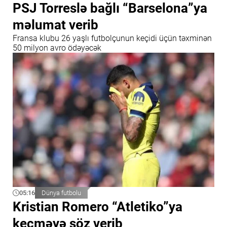
PSJ Torreslə bağlı “Barselona”ya
məlumat verib
Fransa klubu 26 yaşlı futbolçunun keçidi üçün təxminən
50 milyon avro ödəyəcək
05:16
Dünya futbolu
Kristian Romero “Atletiko”ya
keçməyə söz verib