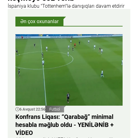
İspaniya klubu "Tottenhem"lə danışıqları davam etdirir
Ən çox oxunanlar
6 Avqust 22:56
Futbol
Konfrans Liqası: “Qarabağ” minimal
hesabla məğlub oldu - YENİLƏNİB +
VİDEO