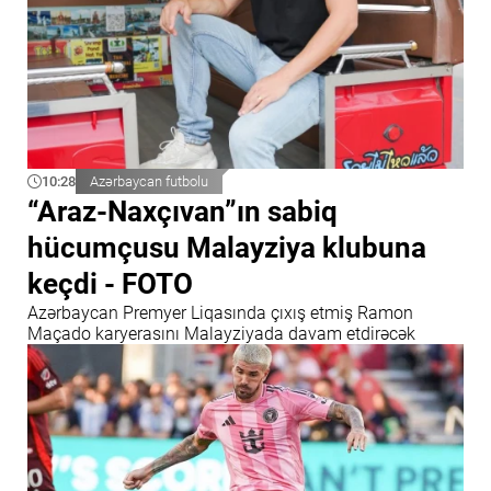
10:28
Azərbaycan futbolu
“Araz-Naxçıvan”ın sabiq
hücumçusu Malayziya klubuna
keçdi - FOTO
Azərbaycan Premyer Liqasında çıxış etmiş Ramon
Maçado karyerasını Malayziyada davam etdirəcək