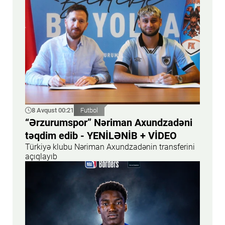
8 Avqust 00:21
Futbol
“Ərzurumspor” Nəriman Axundzadəni
təqdim edib - YENİLƏNİB + VİDEO
Türkiyə klubu Nəriman Axundzadənin transferini
açıqlayıb