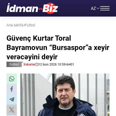
AZ
Ana səhifə
Futbol
Güvenç Kurtar Toral
Bayramovun “Bursaspor”a xeyir
verəcəyini deyir
Futbol
Xəbərlər
12 İyun 2026 10:59
401