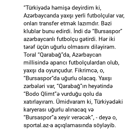
“Türkiyədə həmişə deyirdim ki,
Azərbaycanda yaxşı yerli futbolçular var,
onları transfer etmək lazımdır. Bəzi
klublar bunu edirdi. İndi də “Bursaspor”
azərbaycanlı futbolçu gətirdi. Hər iki
tərəf üçün uğurlu olmasını diləyirəm.
Toral “Qarabağ”da, Azərbaycan
millisində aparıcı futbolçulardan olub,
yaxşı da oyunçudur. Fikrimcə, o,
“Bursaspor”da uğurlu olacaq. Yaxşı
zərbələri var, “Qarabağ”ın heyətində
“Bodo Qlimt”ə vurduğu qolu da
xatırlayıram. Ümidvaram ki, Türkiyədəki
karyerası uğurlu alınacaq və
“Bursaspor”a xeyir verəcək”, - deyə o,
sportal.az-a açıqlamasında söyləyib.