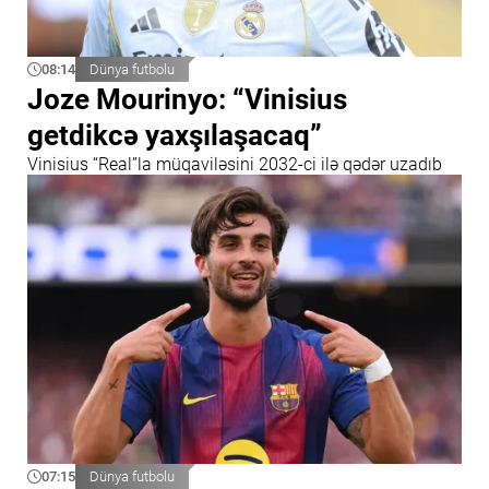
08:14
Dünya futbolu
Joze Mourinyo: “Vinisius
getdikcə yaxşılaşacaq”
Vinisius “Real”la müqaviləsini 2032-ci ilə qədər uzadıb
07:15
Dünya futbolu