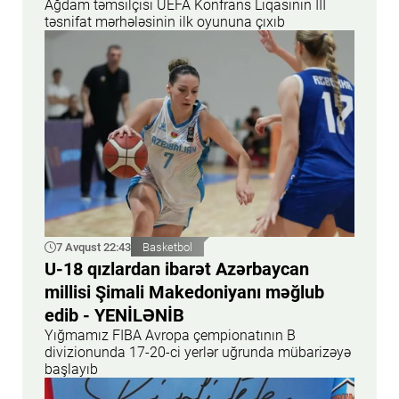
Ağdam təmsilçisi UEFA Konfrans Liqasının III
təsnifat mərhələsinin ilk oyununa çıxıb
7 Avqust 22:43
Basketbol
U-18 qızlardan ibarət Azərbaycan
millisi Şimali Makedoniyanı məğlub
edib - YENİLƏNİB
Yığmamız FIBA Avropa çempionatının B
divizionunda 17-20-ci yerlər uğrunda mübarizəyə
başlayıb