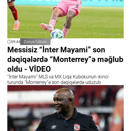
09:44
Dünya futbolu
Messisiz “İnter Mayami” son
dəqiqələrdə “Monterrey”ə məğlub
oldu - VİDEO
“İnter Mayami” MLS və MX Liqa Kubokunun ikinci
turunda “Monterrey”ə son dəqiqələrdə uduzub