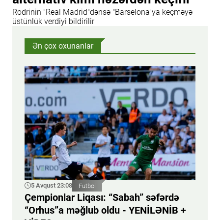
Rodrinin "Real Madrid"dənsə "Barselona"ya keçməyə
üstünlük verdiyi bildirilir
Ən çox oxunanlar
5 Avqust 23:08
Futbol
Çempionlar Liqası: “Sabah” səfərdə
“Orhus”a məğlub oldu - YENİLƏNİB +