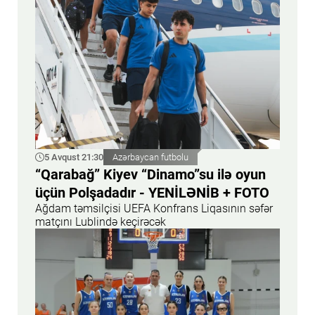
5 Avqust 21:30
Azərbaycan futbolu
“Qarabağ” Kiyev “Dinamo”su ilə oyun
üçün Polşadadır - YENİLƏNİB + FOTO
Ağdam təmsilçisi UEFA Konfrans Liqasının səfər
matçını Lublində keçirəcək