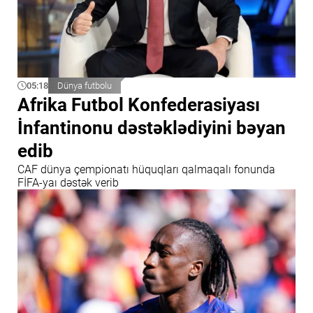
05:18
Dünya futbolu
Afrika Futbol Konfederasiyası
İnfantinonu dəstəklədiyini bəyan
edib
CAF dünya çempionatı hüquqları qalmaqalı fonunda
FİFA-yaı dəstək verib