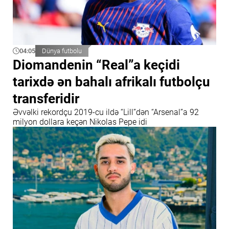
04:05
Dünya futbolu
Diomandenin “Real”a keçidi
tarixdə ən bahalı afrikalı futbolçu
transferidir
Əvvəlki rekordçu 2019-cu ildə “Lill”dən “Arsenal”a 92
milyon dollara keçən Nikolas Pepe idi