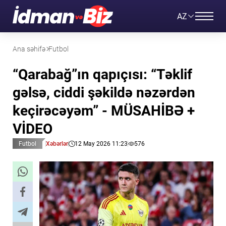
AZ
Ana səhifə
Futbol
“Qarabağ”ın qapıçısı: “Təklif
gəlsə, ciddi şəkildə nəzərdən
keçirəcəyəm” - MÜSAHİBƏ +
VİDEO
Futbol
Xəbərlər
12 May 2026 11:23
576