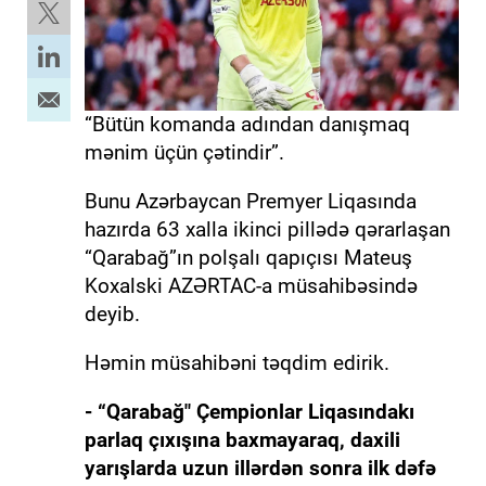
“Bütün komanda adından danışmaq
mənim üçün çətindir”.
Bunu Azərbaycan Premyer Liqasında
hazırda 63 xalla ikinci pillədə qərarlaşan
“Qarabağ”ın polşalı qapıçısı Mateuş
Koxalski AZƏRTAC-a müsahibəsində
deyib.
Həmin müsahibəni təqdim edirik.
- “Qarabağ" Çempionlar Liqasındakı
parlaq çıxışına baxmayaraq, daxili
yarışlarda uzun illərdən sonra ilk dəfə