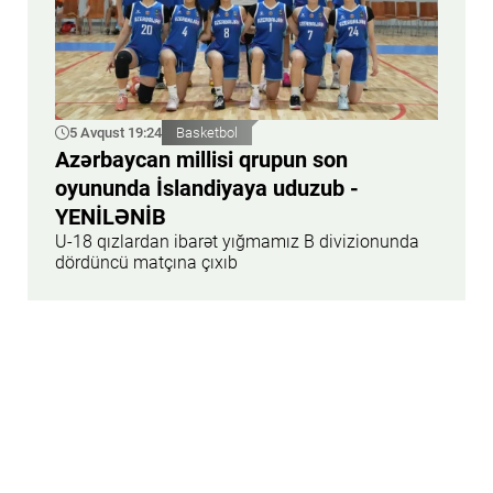
5 Avqust 19:24
Basketbol
Azərbaycan millisi qrupun son
oyununda İslandiyaya uduzub -
YENİLƏNİB
U-18 qızlardan ibarət yığmamız B divizionunda
dördüncü matçına çıxıb