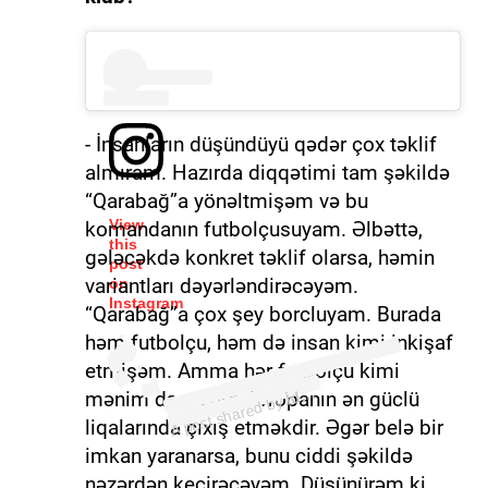
- İnsanların düşündüyü qədər çox təklif
almıram. Hazırda diqqətimi tam şəkildə
“Qarabağ”a yönəltmişəm və bu
View
komandanın futbolçusuyam. Əlbəttə,
this
gələcəkdə konkret təklif olarsa, həmin
post
variantları dəyərləndirəcəyəm.
on
Instagram
“Qarabağ”a çox şey borcluyam. Burada
həm futbolçu, həm də insan kimi inkişaf
(@idmanbiz)
etmişəm. Amma hər futbolçu kimi
İ
m
a
n.
mənim də arzum Avropanın ən güclü
d
Biz
A post shared by
liqalarında çıxış etməkdir. Əgər belə bir
imkan yaranarsa, bunu ciddi şəkildə
nəzərdən keçirəcəyəm. Düşünürəm ki,