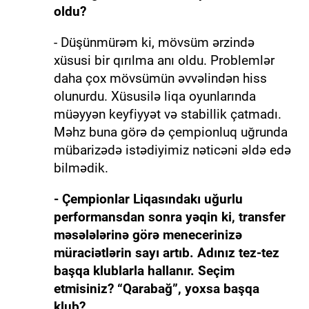
oldu?
- Düşünmürəm ki, mövsüm ərzində
xüsusi bir qırılma anı oldu. Problemlər
daha çox mövsümün əvvəlindən hiss
olunurdu. Xüsusilə liqa oyunlarında
müəyyən keyfiyyət və stabillik çatmadı.
Məhz buna görə də çempionluq uğrunda
mübarizədə istədiyimiz nəticəni əldə edə
bilmədik.
- Çempionlar Liqasındakı uğurlu
performansdan sonra yəqin ki, transfer
məsələlərinə görə menecerinizə
müraciətlərin sayı artıb. Adınız tez-tez
başqa klublarla hallanır. Seçim
etmisiniz? “Qarabağ”, yoxsa başqa
klub?