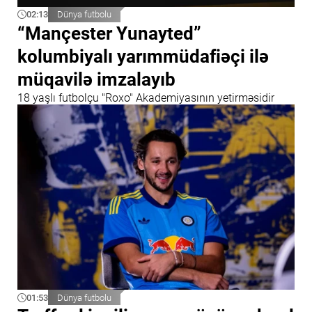
02:13
Dünya futbolu
“Mançester Yunayted”
kolumbiyalı yarımmüdafiəçi ilə
müqavilə imzalayıb
18 yaşlı futbolçu "Roxo" Akademiyasının yetirməsidir
01:53
Dünya futbolu