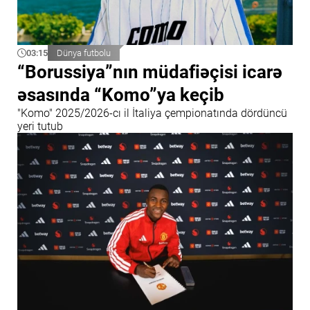
03:15
Dünya futbolu
“Borussiya”nın müdafiəçisi icarə
əsasında “Komo”ya keçib
"Komo" 2025/2026-cı il İtaliya çempionatında dördüncü
yeri tutub