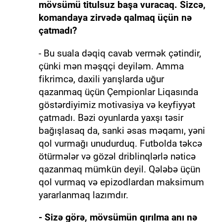
mövsümü titulsuz başa vuracaq. Sizcə,
komandaya zirvədə qalmaq üçün nə
çatmadı?
- Bu suala dəqiq cavab vermək çətindir,
çünki mən məşqçi deyiləm. Amma
fikrimcə, daxili yarışlarda uğur
qazanmaq üçün Çempionlar Liqasında
göstərdiyimiz motivasiya və keyfiyyət
çatmadı. Bəzi oyunlarda yaxşı təsir
bağışlasaq da, sanki əsas məqamı, yəni
qol vurmağı unudurduq. Futbolda təkcə
ötürmələr və gözəl driblinqlərlə nəticə
qazanmaq mümkün deyil. Qələbə üçün
qol vurmaq və epizodlardan maksimum
yararlanmaq lazımdır.
- Sizə görə, mövsümün qırılma anı nə