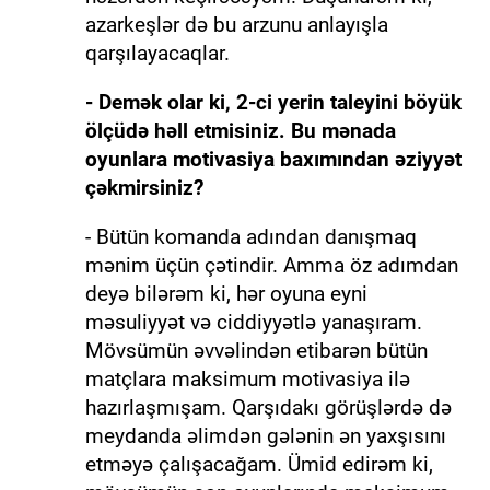
azarkeşlər də bu arzunu anlayışla
qarşılayacaqlar.
- Demək olar ki, 2-ci yerin taleyini böyük
ölçüdə həll etmisiniz. Bu mənada
oyunlara motivasiya baxımından əziyyət
çəkmirsiniz?
- Bütün komanda adından danışmaq
mənim üçün çətindir. Amma öz adımdan
deyə bilərəm ki, hər oyuna eyni
məsuliyyət və ciddiyyətlə yanaşıram.
Mövsümün əvvəlindən etibarən bütün
matçlara maksimum motivasiya ilə
hazırlaşmışam. Qarşıdakı görüşlərdə də
meydanda əlimdən gələnin ən yaxşısını
etməyə çalışacağam. Ümid edirəm ki,