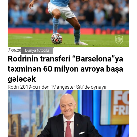
06:20
Dünya futbolu
Rodrinin transferi “Barselona”ya
təxminən 60 milyon avroya başa
gələcək
Rodri 2019-cu ildən "Mançester Siti"də oynayır