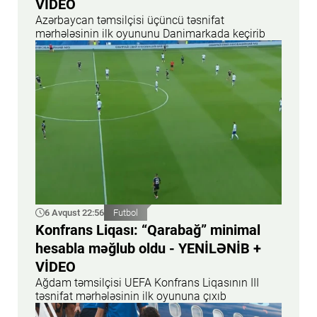
VİDEO
Azərbaycan təmsilçisi üçüncü təsnifat
mərhələsinin ilk oyununu Danimarkada keçirib
6 Avqust 22:56
Futbol
Konfrans Liqası: “Qarabağ” minimal
hesabla məğlub oldu - YENİLƏNİB +
VİDEO
Ağdam təmsilçisi UEFA Konfrans Liqasının III
təsnifat mərhələsinin ilk oyununa çıxıb