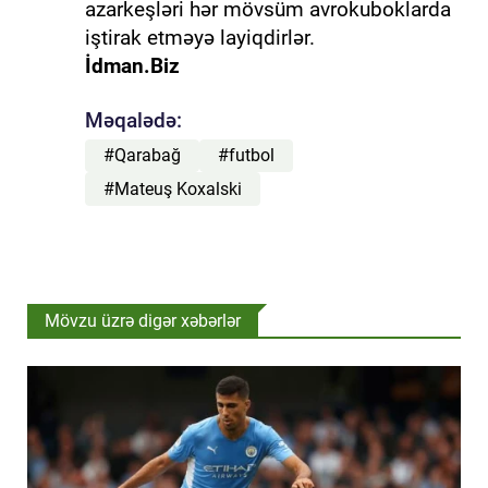
azarkeşləri hər mövsüm avrokuboklarda
iştirak etməyə layiqdirlər.
İdman.Biz
Məqalədə:
#Qarabağ
#futbol
#Mateuş Koxalski
Mövzu üzrə digər xəbərlər