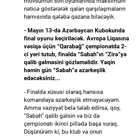
mövsümün son oyunlarında maksimum
nəticə göstərərək qalan qarşılaşmaların
hamısında qələbə qazana biləcəyik.
- Mayın 13-də Azərbaycan Kubokunda
final oyunu keçiriləcək. Avropa Liqasına
vəsiqə üçün “Qarabağ” çempionatda 2-
ci yeri tutub, finalda “Sabah”ın “Zirə”yə
qalib gəlməsini gözləməlidir. Yəqin
həmin gün “Sabah”a azarkeşlik
edəcəksiniz...
- Finalda xüsusi olaraq hansısa
komandaya azarkeşlik etməyəcəyəm.
Amma vəziyyət belə tələb edirsə, qoy,
“Sabah” qalib gəlsin və biz də
çempionatı ikinci pillədə başa vuraq.
Düşünürəm ki, bu klub və onun