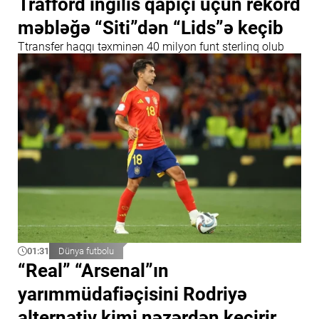
Trafford ingilis qapıçı üçün rekord
məbləğə “Siti”dən “Lids”ə keçib
Ttransfer haqqı təxminən 40 milyon funt sterlinq olub
01:31
Dünya futbolu
“Real” “Arsenal”ın
yarımmüdafiəçisini Rodriyə
alternativ kimi nəzərdən keçirir