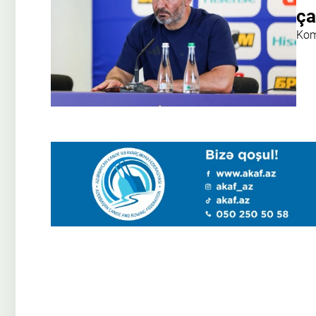
ça
Kom