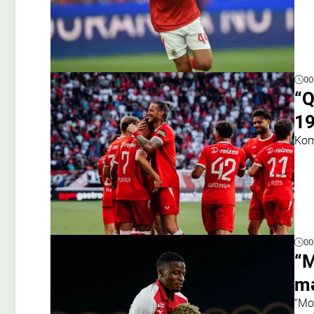
00
“Q
19
Kom
00
“M
mə
“Mo