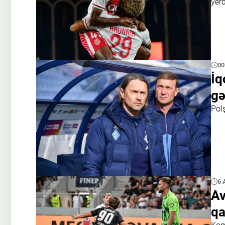
yer
00
İq
gə
Pol
6 
Av
qa