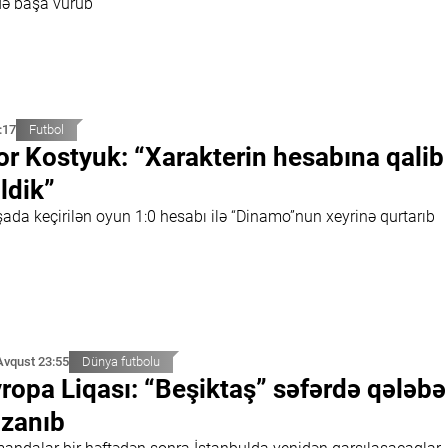
də başa vurub
:17
Futbol
or Kostyuk: “Xarakterin hesabına qalib
ldik”
şada keçirilən oyun 1:0 hesabı ilə “Dinamo”nun xeyrinə qurtarıb
Avqust 23:55
Dünya futbolu
ropa Liqası: “Beşiktaş” səfərdə qələbə
zanıb