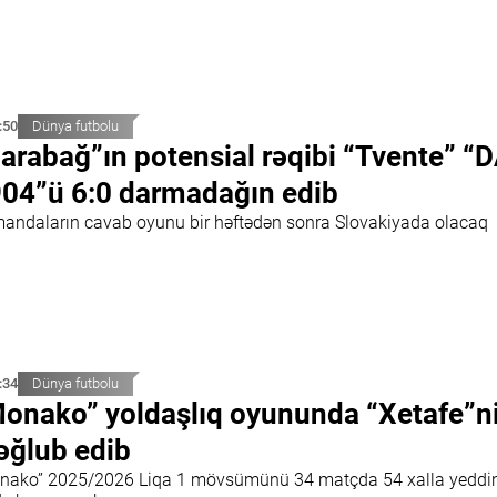
:50
Dünya futbolu
arabağ”ın potensial rəqibi “Tvente” “
04”ü 6:0 darmadağın edib
andaların cavab oyunu bir həftədən sonra Slovakiyada olacaq
:34
Dünya futbolu
onako” yoldaşlıq oyununda “Xetafe”n
ğlub edib
nako” 2025/2026 Liqa 1 mövsümünü 34 matçda 54 xalla yeddi