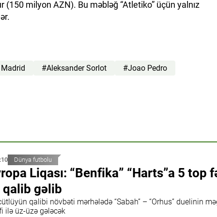
r (150 milyon AZN). Bu məbləğ “Atletiko” üçün yalnız
ər.
o Madrid
#Aleksander Sorlot
#Joao Pedro
:10
Dünya futbolu
ropa Liqası: “Benfika” “Harts”a 5 top f
ə qalib gəlib
cütlüyün qalibi növbəti mərhələdə “Sabah” – “Orhus” duelinin m
fi ilə üz-üzə gələcək