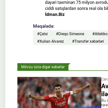
dəyəri təxminən 75 milyon avrodu
ciddi satışlardan sonra real ola bil
İdman.Biz
Məqalədə:
#Çelsi
#Dieqo Simeone
#Atletik
#Xulian Alvarez
#Transfer xəbərləri
Mövzu üzrə digər xəbərlər
01
Av
il
Bu 
tərə