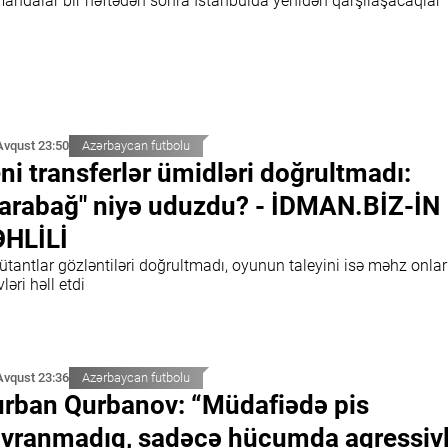
andalar bir həftədən sonra İstanbulda yenidən qarşılaşacaqlar
Avqust 23:50
Azərbaycan futbolu
ni transferlər ümidləri doğrultmadı:
arabağ" niyə uduzdu? - İDMAN.BİZ-İN
HLİLİ
tantlar gözləntiləri doğrultmadı, oyunun taleyini isə məhz onlar
ləri həll etdi
Avqust 23:36
Azərbaycan futbolu
rban Qurbanov: “Müdafiədə pis
vranmadıq, sadəcə hücumda aqressivl