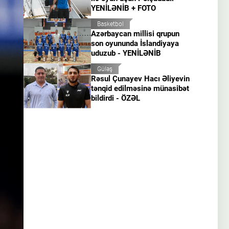
YENİLƏNİB + FOTO
Basketbol
Azərbaycan millisi qrupun
son oyununda İslandiyaya
uduzub - YENİLƏNİB
Güləş
Rəsul Çunayev Hacı Əliyevin
tənqid edilməsinə münasibət
bildirdi - ÖZƏL