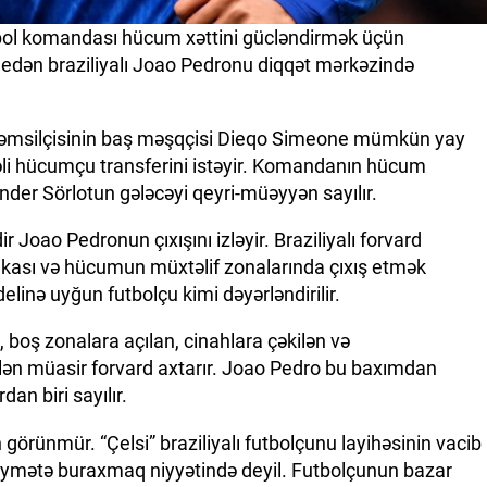
tbol komandası hücum xəttini gücləndirmək üçün
ış edən braziliyalı Joao Pedronu diqqət mərkəzində
d təmsilçisinin baş məşqçisi Dieqo Simeone mümkün yay
yəli hücumçu transferini istəyir. Komandanın hücum
nder Sörlotun gələcəyi qeyri-müəyyən sayılır.
r Joao Pedronun çıxışını izləyir. Braziliyalı forvard
xnikası və hücumun müxtəlif zonalarında çıxış etmək
linə uyğun futbolçu kimi dəyərləndirilir.
boş zonalara açılan, cinahlara çəkilən və
ilən müasir forvard axtarır. Joao Pedro bu baxımdan
dan biri sayılır.
görünmür. “Çelsi” braziliyalı futbolçunu layihəsinin vacib
qiymətə buraxmaq niyyətində deyil. Futbolçunun bazar