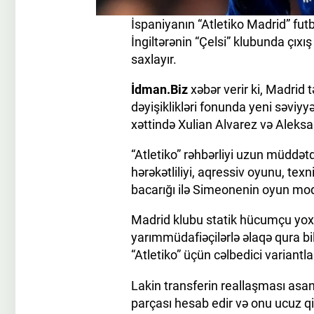
İspaniyanın “Atletiko Madrid” fu
İngiltərənin “Çelsi” klubunda çıx
saxlayır.
İdman.Biz
xəbər verir ki, Madri
dəyişiklikləri fonunda yeni səviy
xəttində Xulian Alvarez və Aleksa
“Atletiko” rəhbərliyi uzun müddətdi
hərəkətliliyi, aqressiv oyunu, te
bacarığı ilə Simeonenin oyun mode
Madrid klubu statik hücumçu yox, 
yarımmüdafiəçilərlə əlaqə qura b
“Atletiko” üçün cəlbedici variantlar
Lakin transferin reallaşması asan 
parçası hesab edir və onu ucuz 