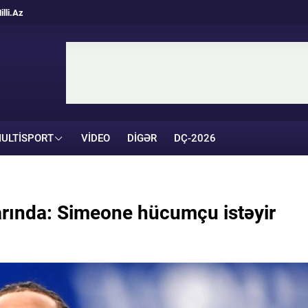
illi.Az
ULTISPORT
VIDEO
DIGƏR
DÇ-2026
arında: Simeone hücumçu istəyir