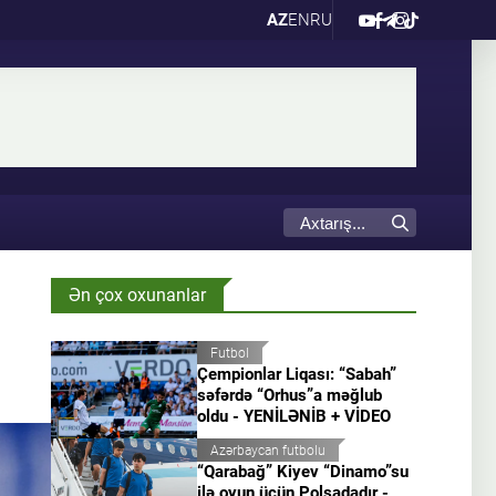
AZ
EN
RU
Ən çox oxunanlar
Futbol
Çempionlar Liqası: “Sabah”
səfərdə “Orhus”a məğlub
oldu - YENİLƏNİB + VİDEO
Azərbaycan futbolu
“Qarabağ” Kiyev “Dinamo”su
ilə oyun üçün Polşadadır -