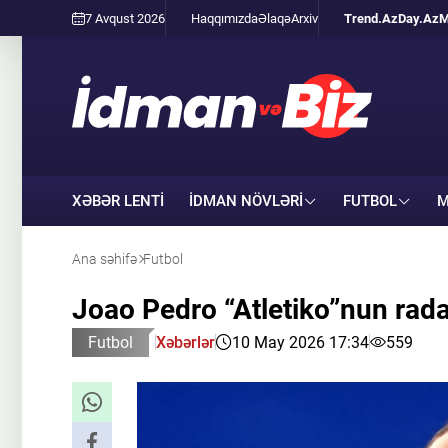
7 Avqust 2026
Haqqımızda
Əlaqə
Arxiv
Trend.Az
Day.Az
M
XƏBƏR LENTİ
İDMAN NÖVLƏRI
FUTBOL
M
Ana səhifə
Futbol
Joao Pedro “Atletiko”nun rad
Futbol
Xəbərlər
10 May 2026 17:34
559