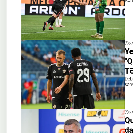
Kom
6 
Ye
"Q
TƏ
Debü
səhv
6 
Qu
da