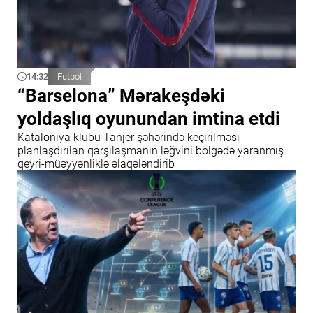
14:32
Futbol
“Barselona” Mərakeşdəki
yoldaşlıq oyunundan imtina etdi
Kataloniya klubu Tanjer şəhərində keçirilməsi
planlaşdırılan qarşılaşmanın ləğvini bölgədə yaranmış
qeyri-müəyyənliklə əlaqələndirib