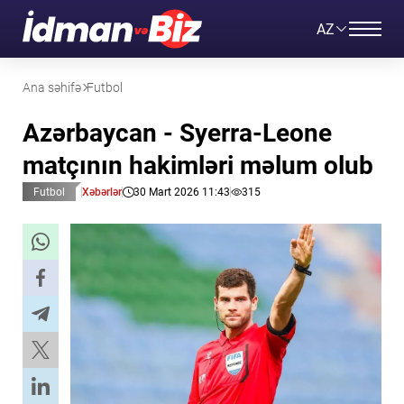
AZ
Ana səhifə
Futbol
Azərbaycan - Syerra-Leone
matçının hakimləri məlum olub
Futbol
Xəbərlər
30 Mart 2026 11:43
315