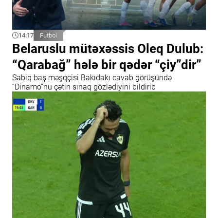
14:17
Futbol
Belaruslu mütəxəssis Oleq Dulub:
“Qarabağ” hələ bir qədər “çiy”dir”
Sabiq baş məşqçisi Bakıdakı cavab görüşündə
“Dinamo”nu çətin sınaq gözlədiyini bildirib