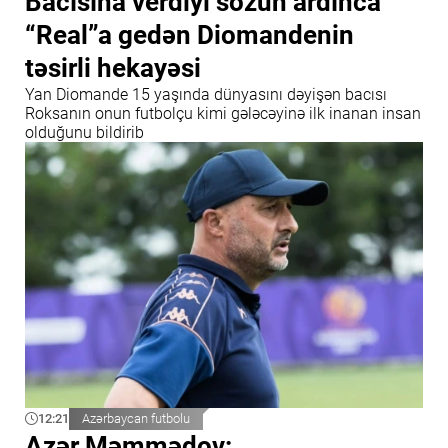
Bacısına verdiyi sözün ardınca
“Real”a gedən Diomandenin
təsirli hekayəsi
Yan Diomande 15 yaşında dünyasını dəyişən bacısı
Roksanın onun futbolçu kimi gələcəyinə ilk inanan insan
olduğunu bildirib
12:21
Azərbaycan futbolu
Azər Məmmədov: