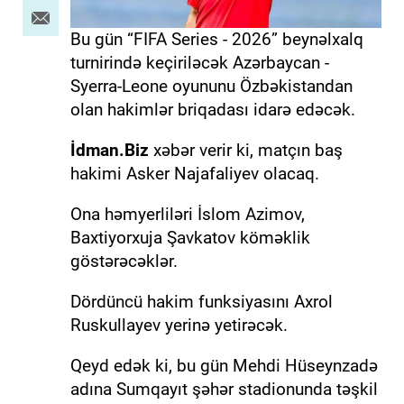
Bu gün “FIFA Series - 2026” beynəlxalq
turnirində keçiriləcək Azərbaycan -
Syerra-Leone oyununu Özbəkistandan
olan hakimlər briqadası idarə edəcək.
İdman.Biz
xəbər verir ki, matçın baş
hakimi Asker Najafaliyev olacaq.
Ona həmyerliləri İslom Azimov,
Baxtiyorxuja Şavkatov köməklik
göstərəcəklər.
Dördüncü hakim funksiyasını Axrol
Ruskullayev yerinə yetirəcək.
Qeyd edək ki, bu gün Mehdi Hüseynzadə
adına Sumqayıt şəhər stadionunda təşkil