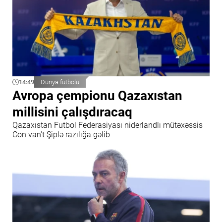
14:49
Dünya futbolu
Avropa çempionu Qazaxıstan
millisini çalışdıracaq
Qazaxıstan Futbol Federasiyası niderlandlı mütəxəssis
Con van't Şiplə razılığa gəlib