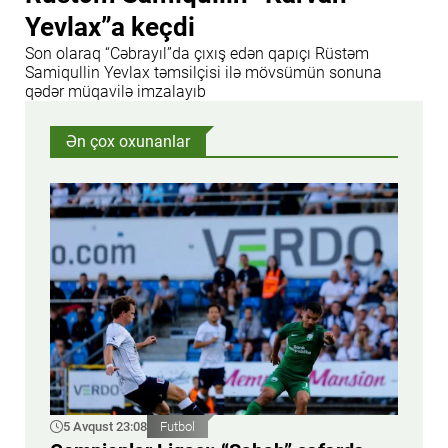
Yevlax”a keçdi
Son olaraq “Cəbrayıl”da çıxış edən qapıçı Rüstəm
Samiqullin Yevlax təmsilçisi ilə mövsümün sonuna
qədər müqavilə imzalayıb
Ən çox oxunanlar
5 Avqust 23:08
Futbol