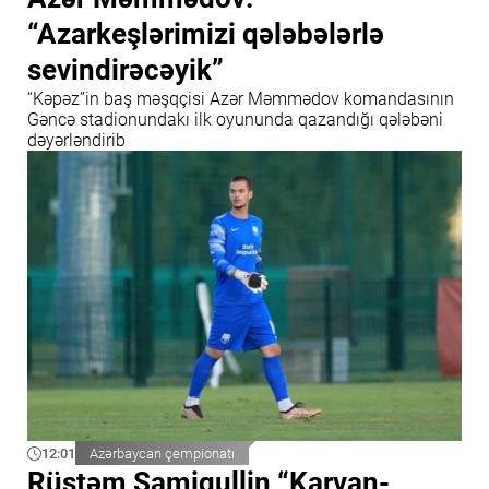
“Azarkeşlərimizi qələbələrlə
sevindirəcəyik”
“Kəpəz”in baş məşqçisi Azər Məmmədov komandasının
Gəncə stadionundakı ilk oyununda qazandığı qələbəni
dəyərləndirib
12:01
Azərbaycan çempionatı
Rüstəm Samiqullin “Karvan-