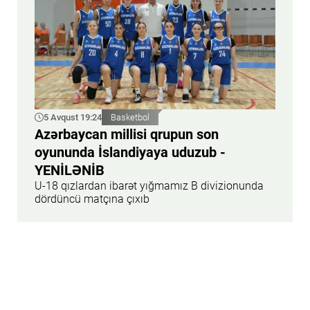
5 Avqust 19:24
Basketbol
Azərbaycan millisi qrupun son
oyununda İslandiyaya uduzub -
YENİLƏNİB
U-18 qızlardan ibarət yığmamız B divizionunda
dördüncü matçına çıxıb