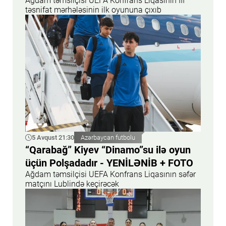
Ağdam təmsilçisi UEFA Konfrans Liqasının III
təsnifat mərhələsinin ilk oyununa çıxıb
5 Avqust 21:30
Azərbaycan futbolu
“Qarabağ” Kiyev “Dinamo”su ilə oyun
üçün Polşadadır - YENİLƏNİB + FOTO
Ağdam təmsilçisi UEFA Konfrans Liqasının səfər
matçını Lublində keçirəcək