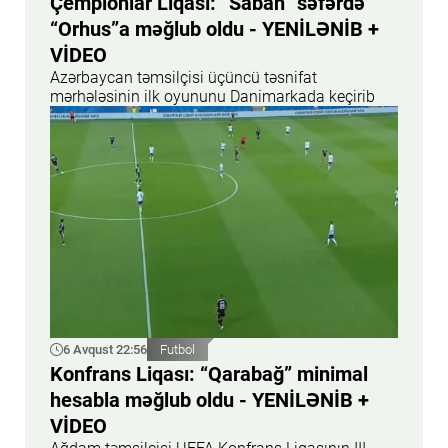
Çempionlar Liqası: “Sabah” səfərdə
“Orhus”a məğlub oldu - YENİLƏNİB +
VİDEO
Azərbaycan təmsilçisi üçüncü təsnifat
mərhələsinin ilk oyununu Danimarkada keçirib
6 Avqust 22:56
Futbol
Konfrans Liqası: “Qarabağ” minimal
hesabla məğlub oldu - YENİLƏNİB +
VİDEO