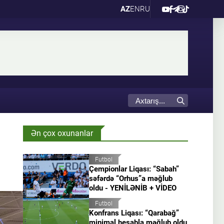
AZ
EN
RU
Ən çox oxunanlar
Futbol
Çempionlar Liqası: “Sabah”
səfərdə “Orhus”a məğlub
oldu - YENİLƏNİB + VİDEO
Futbol
Konfrans Liqası: “Qarabağ”
minimal hesabla məğlub oldu