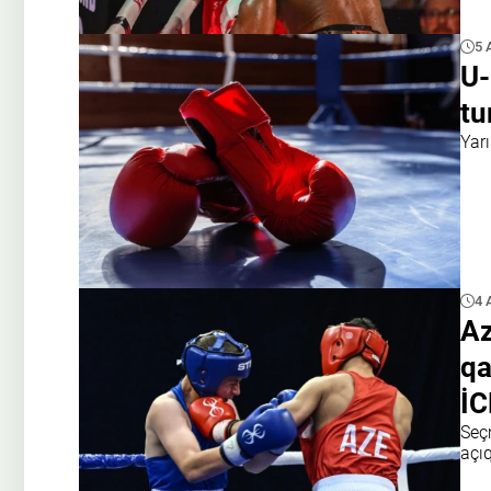
5 
U-
tu
Yar
4 
Az
qa
İ
Seçm
açı