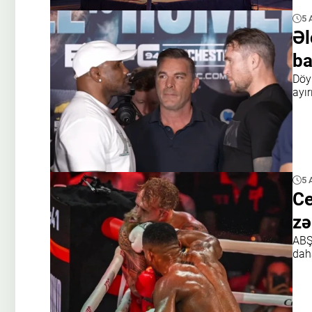
5 
Əl
ba
Döy
ayır
5 
Ce
zə
ABŞ
daha