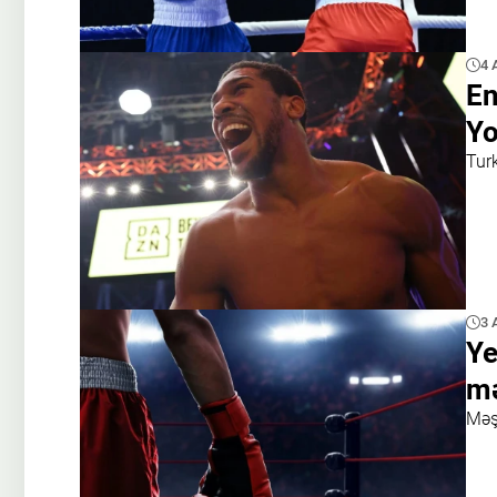
4 
En
Yo
Tur
3 
Ye
mə
Məş