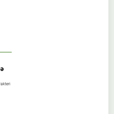
gə
akteri