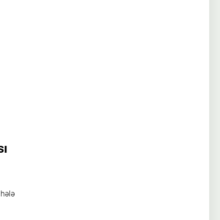
sı
 hələ