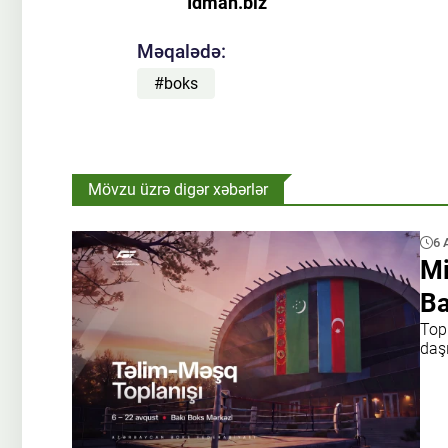
İdman.biz
Məqalədə:
#boks
Mövzu üzrə digər xəbərlər
6 
Mi
Ba
Top
daşı