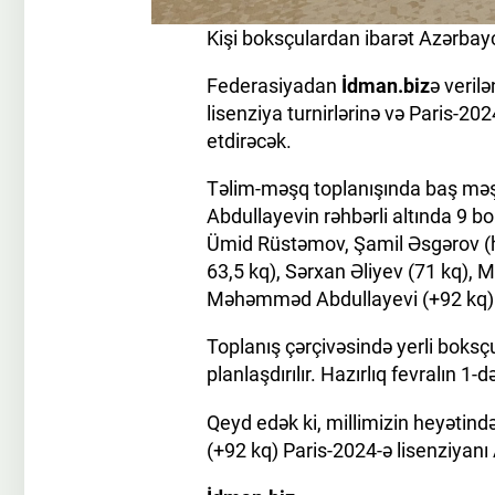
Kişi boksçulardan ibarət Azərbay
Federasiyadan
İdman.biz
ə veril
lisenziya turnirlərinə və Paris-2
etdirəcək.
Təlim-məşq toplanışında baş məş
Abdullayevin rəhbərli altında 9 bo
Ümid Rüstəmov, Şamil Əsgərov (hər
63,5 kq), Sərxan Əliyev (71 kq), 
Məhəmməd Abdullayevi (+92 kq)
Toplanış çərçivəsində yerli boksçu
planlaşdırılır. Hazırlıq fevralın 
Qeyd edək ki, millimizin heyəti
(+92 kq) Paris-2024-ə lisenziyan