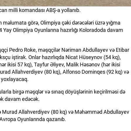
can milli komandası ABŞ-a yollanıb.
ən məlumata görə, Olimpiya çəki dərəcələri üzrə yığma
024 Yay Olimpiya Oyunlarına hazırlığı Koloradoda davam
qçi Pedro Roke, məşqçilər Nəriman Abdullayev və Etibar
ksçu iştirak. Onlar hazırlıqda Nicat Hüseynov (54 kq),
 ikisi 57 kq), Tayfur Əliyev, Malik Həsənov (hər ikisi
Murad Allahverdiyev (80 kq), Alfonso Dominqes (92 kq) və
 yoxlayacaq.
larla birgə məşqlər və sınaq döyüşlərinin keçirilməsi də
1-dək davam edəcək.
ndə Murad Allahverdiyev (80 kq) və Məhəmməd Abdullayev
ı Avropa Oyunlarında qazanıb.