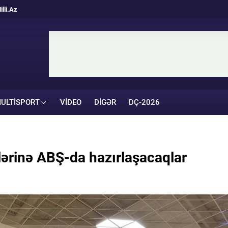
illi.Az
ULTISPORT
VIDEO
DIGƏR
DÇ-2026
rlərinə ABŞ-da hazırlaşacaqlar