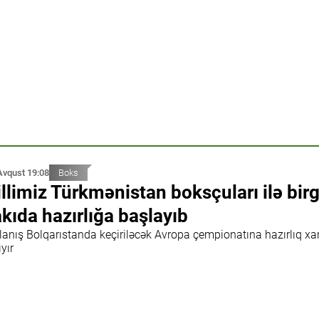
Avqust 19:08
Boks
llimiz Türkmənistan boksçuları ilə bir
kıda hazırlığa başlayıb
lanış Bolqarıstanda keçiriləcək Avropa çempionatına hazırlıq xar
yır