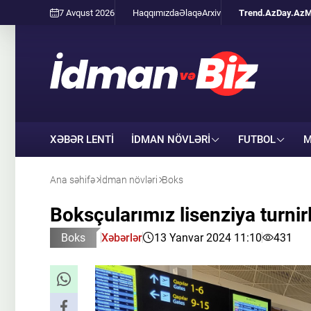
7 Avqust 2026
Haqqımızda
Əlaqə
Arxiv
Trend.Az
Day.Az
M
XƏBƏR LENTİ
İDMAN NÖVLƏRI
FUTBOL
M
Ana səhifə
İdman növləri
Boks
Boksçularımız lisenziya turni
Boks
Xəbərlər
13 Yanvar 2024 11:10
431