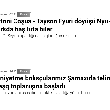
Avqust 02:41
Boks
toni Coşua - Tayson Fyuri döyüşü Nyu
rkda baş tuta bilər
ki Əl-Şeyxin apardığı danışıqlar uğursuz olub
Avqust 14:31
Boks
niyetmə boksçularımız Şamaxıda təli
şq toplanışına başladı
qlər zamanı əsas diqqət taktiki hazırlığa yönəldiləcə