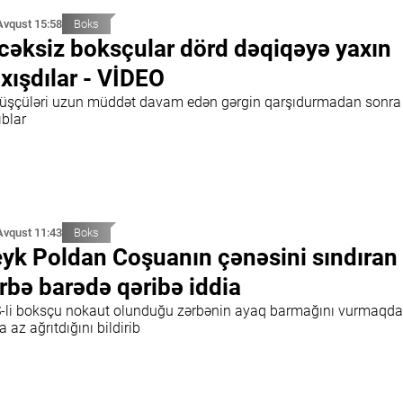
Avqust 15:58
Boks
cəksiz boksçular dörd dəqiqəyə yaxın
xışdılar - VİDEO
üşçüləri uzun müddət davam edən gərgin qarşıdurmadan sonra
ıblar
Avqust 11:43
Boks
yk Poldan Coşuanın çənəsini sındıran
rbə barədə qəribə iddia
-li boksçu nokaut olunduğu zərbənin ayaq barmağını vurmaqd
 az ağrıtdığını bildirib