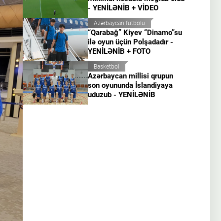
- YENİLƏNİB + VİDEO
Azərbaycan futbolu
“Qarabağ” Kiyev “Dinamo”su
ilə oyun üçün Polşadadır -
YENİLƏNİB + FOTO
Basketbol
Azərbaycan millisi qrupun
son oyununda İslandiyaya
uduzub - YENİLƏNİB