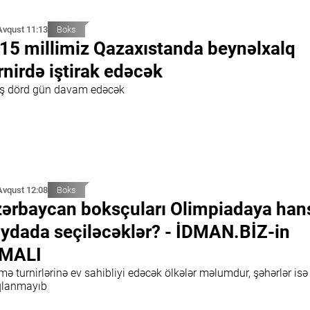
Avqust 11:13
Boks
15 millimiz Qazaxıstanda beynəlxalq
rnirdə iştirak edəcək
ış dörd gün davam edəcək
Avqust 12:08
Boks
ərbaycan boksçuları Olimpiadaya han
ydada seçiləcəklər? - İDMAN.BİZ-in
CMALI
ə turnirlərinə ev sahibliyi edəcək ölkələr məlumdur, şəhərlər isə
qlanmayıb