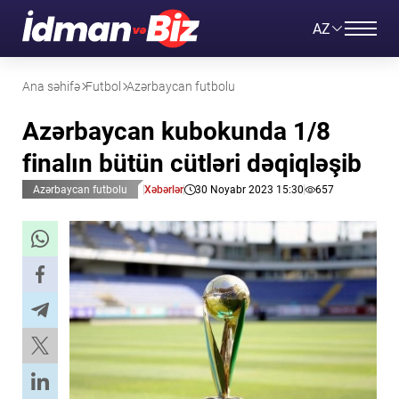
AZ
Ana səhifə
Futbol
Azərbaycan futbolu
Azərbaycan kubokunda 1/8
finalın bütün cütləri dəqiqləşib
Azərbaycan futbolu
Xəbərlər
30 Noyabr 2023 15:30
657