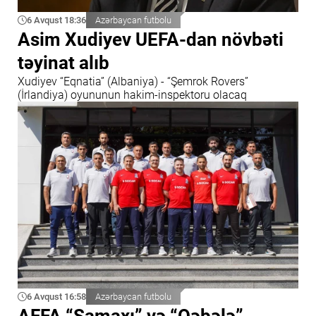
6 Avqust 18:36
Azərbaycan futbolu
Asim Xudiyev UEFA-dan növbəti
təyinat alıb
Xudiyev “Eqnatia” (Albaniya) - “Şemrok Rovers”
(İrlandiya) oyununun hakim-inspektoru olacaq
6 Avqust 16:58
Azərbaycan futbolu