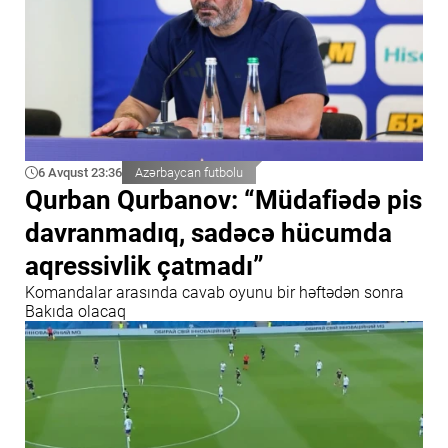
6 Avqust 23:36
Azərbaycan futbolu
Qurban Qurbanov: “Müdafiədə pis
davranmadıq, sadəcə hücumda
aqressivlik çatmadı”
Komandalar arasında cavab oyunu bir həftədən sonra
Bakıda olacaq