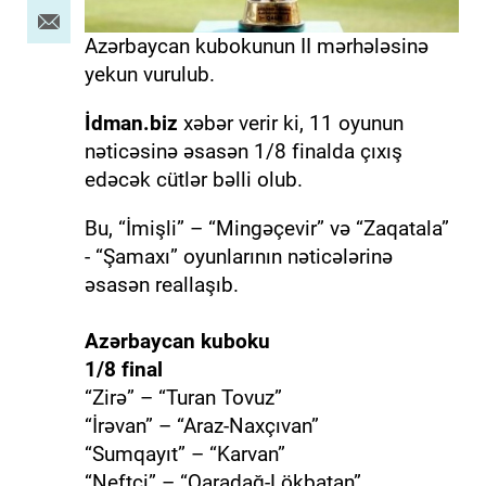
Azərbaycan kubokunun II mərhələsinə
yekun vurulub.
İdman.biz
xəbər verir ki, 11 oyunun
nəticəsinə əsasən 1/8 finalda çıxış
edəcək cütlər bəlli olub.
Bu, “İmişli” – “Mingəçevir” və “Zaqatala”
- “Şamaxı” oyunlarının nəticələrinə
əsasən reallaşıb.
Azərbaycan kuboku
1/8 final
“Zirə” – “Turan Tovuz”
“İrəvan” – “Araz-Naxçıvan”
“Sumqayıt” – “Karvan”
“Neftçi” – “Qaradağ-Lökbatan”