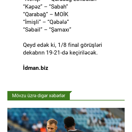
“Kəpəz” – “Sabah”
“Qarabağ” – MOİK
“İmişli” – “Qəbələ”
“Səbail” – “Şamaxı”
Qeyd edək ki, 1/8 final görüşləri
dekabrın 19-21-də keçiriləcək.
İdman.biz
Mövzu üzrə digər xəbərlər