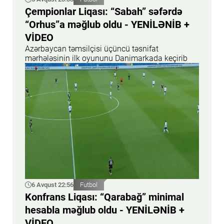
Çempionlar Liqası: “Sabah” səfərdə
“Orhus”a məğlub oldu - YENİLƏNİB +
VİDEO
Azərbaycan təmsilçisi üçüncü təsnifat
mərhələsinin ilk oyununu Danimarkada keçirib
6 Avqust 22:56
Futbol
Konfrans Liqası: “Qarabağ” minimal
hesabla məğlub oldu - YENİLƏNİB +
VİDEO