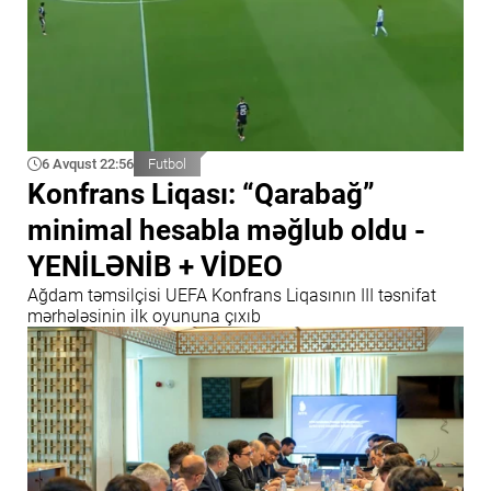
6 Avqust 22:56
Futbol
Konfrans Liqası: “Qarabağ”
minimal hesabla məğlub oldu -
YENİLƏNİB + VİDEO
Ağdam təmsilçisi UEFA Konfrans Liqasının III təsnifat
mərhələsinin ilk oyununa çıxıb