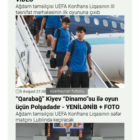
Ağdam təmsilçisi UEFA Konfrans Liqasının III
təsnifat mərhələsinin ilk oyununa çıxıb
5 Avqust 21:30
Azərbaycan futbolu
“Qarabağ” Kiyev “Dinamo”su ilə oyun
üçün Polşadadır - YENİLƏNİB + FOTO
Ağdam təmsilçisi UEFA Konfrans Liqasının səfər
matçını Lublində keçirəcək