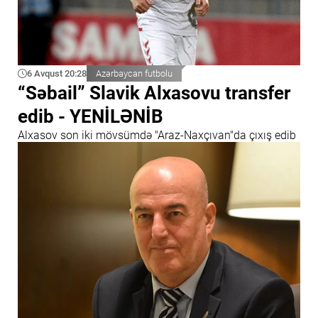
6 Avqust 20:28
Azərbaycan futbolu
“Səbail” Slavik Alxasovu transfer
edib - YENİLƏNİB
Alxasov son iki mövsümdə "Araz-Naxçıvan"da çıxış edib