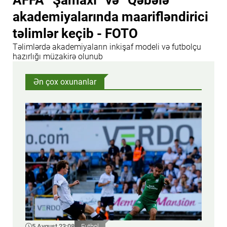
AFFA “Şamaxı” və “Qəbələ”
akademiyalarında maarifləndirici
təlimlər keçib - FOTO
Təlimlərdə akademiyaların inkişaf modeli və futbolçu
hazırlığı müzakirə olunub
Ən çox oxunanlar
5 Avqust 23:08
Futbol