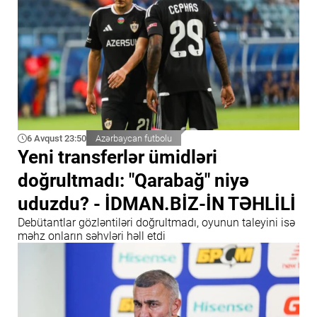
6 Avqust 23:50
Azərbaycan futbolu
Yeni transferlər ümidləri
doğrultmadı: "Qarabağ" niyə
uduzdu? - İDMAN.BİZ-İN TƏHLİLİ
Debütantlar gözləntiləri doğrultmadı, oyunun taleyini isə
məhz onların səhvləri həll etdi