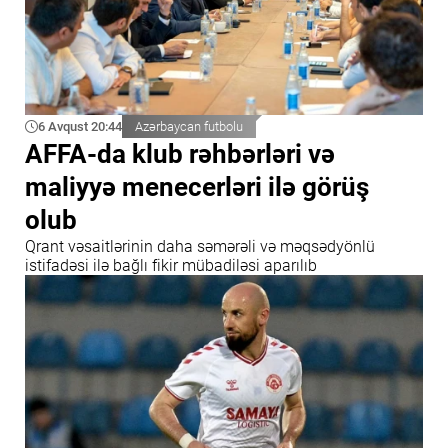
6 Avqust 20:44
Azərbaycan futbolu
AFFA-da klub rəhbərləri və
maliyyə menecerləri ilə görüş
olub
Qrant vəsaitlərinin daha səmərəli və məqsədyönlü
istifadəsi ilə bağlı fikir mübadiləsi aparılıb