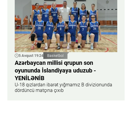
5 Avqust 19:24
Basketbol
Azərbaycan millisi qrupun son
oyununda İslandiyaya uduzub -
YENİLƏNİB
U-18 qızlardan ibarət yığmamız B divizionunda
dördüncü matçına çıxıb