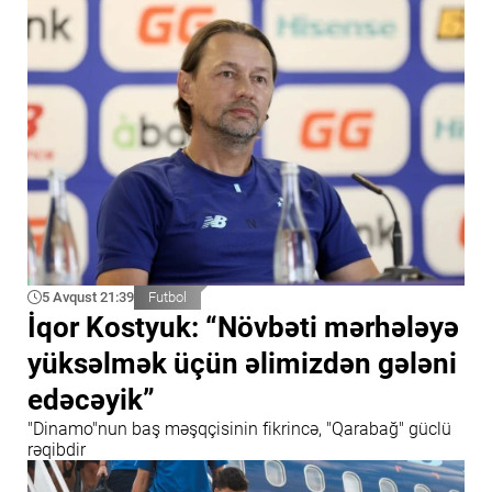
5 Avqust 21:39
Futbol
İqor Kostyuk: “Növbəti mərhələyə
yüksəlmək üçün əlimizdən gələni
edəcəyik”
"Dinamo"nun baş məşqçisinin fikrincə, "Qarabağ" güclü
rəqibdir