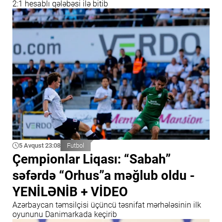
2:1 hesablı qələbəsi ilə bitib
5 Avqust 23:08
Futbol
Çempionlar Liqası: “Sabah”
səfərdə “Orhus”a məğlub oldu -
YENİLƏNİB + VİDEO
Azərbaycan təmsilçisi üçüncü təsnifat mərhələsinin ilk
oyununu Danimarkada keçirib