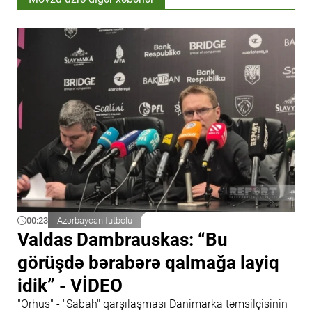
00:23
Azərbaycan futbolu
Valdas Dambrauskas: “Bu
görüşdə bərabərə qalmağa layiq
idik” - VİDEO
"Orhus" - "Sabah" qarşılaşması Danimarka təmsilçisinin