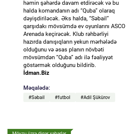
həmin şəhərdə davam etdirəcək və bu
halda komandanın adı “Quba” olaraq
dəyişdiriləcək. Əks halda, “Səbail”
qarşıdakı mövsümdə ev oyunlarını ASCO
Arenada keçirəcək. Klub rəhbərliyi
hazırda danışıqların yekun mərhələdə
olduğunu və əsas planın növbəti
mövsümdən “Quba” adı ilə fəaliyyət
göstərmək olduğunu bildirib.
İdman.Biz
Məqalədə:
#Səbail
#futbol
#Adil Şükürov
Mövzu üzrə digər xəbərlər