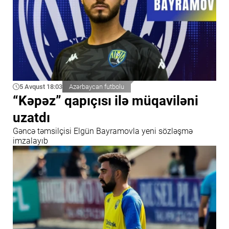
5 Avqust 18:03
Azərbaycan futbolu
“Kəpəz” qapıçısı ilə müqaviləni
uzatdı
Gəncə təmsilçisi Elgün Bayramovla yeni sözləşmə
imzalayıb