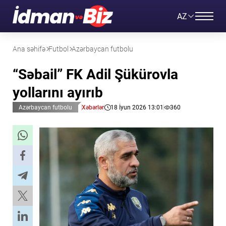
AZ
Ana səhifə
Futbol
Azərbaycan futbolu
“Səbail” FK Adil Şükürovla
yollarını ayırıb
Azərbaycan futbolu
Xəbərlər
18 İyun 2026 13:01
360