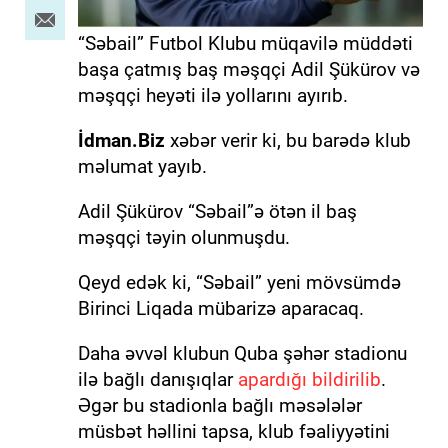
“Səbail” Futbol Klubu müqavilə müddəti
başa çatmış baş məşqçi Adil Şükürov və
məşqçi heyəti ilə yollarını ayırıb.
İdman.Biz
xəbər verir ki, bu barədə klub
məlumat yayıb.
Adil Şükürov “Səbail”ə ötən il baş
məşqçi təyin olunmuşdu.
Qeyd edək ki, “Səbail” yeni mövsümdə
Birinci Liqada mübarizə aparacaq.
Daha əvvəl klubun Quba şəhər stadionu
ilə bağlı danışıqlar
apardığı bildirilib
.
Əgər bu stadionla bağlı məsələlər
müsbət həllini tapsa, klub fəaliyyətini