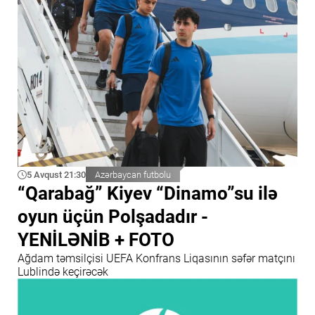
5 Avqust 21:30
Azərbaycan futbolu
“Qarabağ” Kiyev “Dinamo”su ilə
oyun üçün Polşadadır -
YENİLƏNİB + FOTO
Ağdam təmsilçisi UEFA Konfrans Liqasının səfər matçını
Lublində keçirəcək