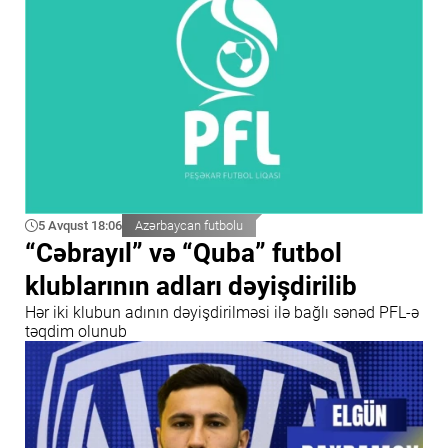
5 Avqust 18:06
Azərbaycan futbolu
“Cəbrayıl” və “Quba” futbol
klublarının adları dəyişdirilib
Hər iki klubun adının dəyişdirilməsi ilə bağlı sənəd PFL-ə
təqdim olunub