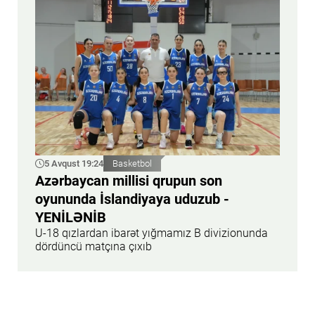
5 Avqust 19:24
Basketbol
Azərbaycan millisi qrupun son
oyununda İslandiyaya uduzub -
YENİLƏNİB
U-18 qızlardan ibarət yığmamız B divizionunda
dördüncü matçına çıxıb