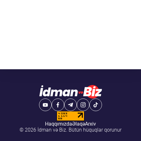
Haqqımızda
Əlaqə
Arxiv
© 2026 İdman və Biz. Bütün hüquqlar qorunur