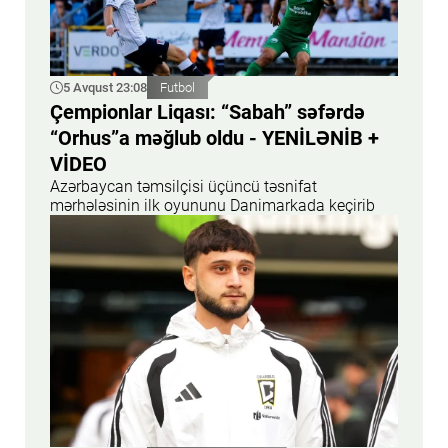
5 Avqust 23:08
Futbol
Çempionlar Liqası: “Sabah” səfərdə
“Orhus”a məğlub oldu - YENİLƏNİB +
VİDEO
Azərbaycan təmsilçisi üçüncü təsnifat
mərhələsinin ilk oyununu Danimarkada keçirib