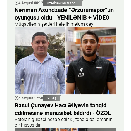
4 Avqust 00:12
Azərbaycan futbolu
Nəriman Axundzadə “Ərzurumspor”un
oyunçusu oldu - YENİLƏNİB + VİDEO
Müqavilənin şərtləri hələlik məlum deyil
4 Avqust 17:50
Güləş
Rəsul Çunayev Hacı Əliyevin tənqid
edilməsinə münasibət bildirdi - ÖZƏL
Veteran güləşçi hesab edir ki, tənqid də idmanın
bir hissəsidir