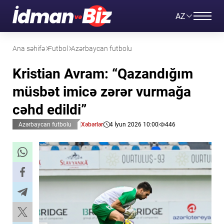
AZ
Ana səhifə
Futbol
Azərbaycan futbolu
Kristian Avram: “Qazandığım
müsbət imicə zərər vurmağa
cəhd edildi”
Azərbaycan futbolu
Xəbərlər
4 İyun 2026 10:00
446