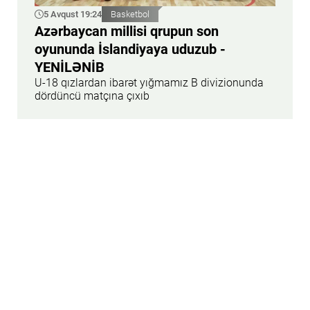
5 Avqust 19:24
Basketbol
Azərbaycan millisi qrupun son
oyununda İslandiyaya uduzub -
YENİLƏNİB
U-18 qızlardan ibarət yığmamız B divizionunda
dördüncü matçına çıxıb