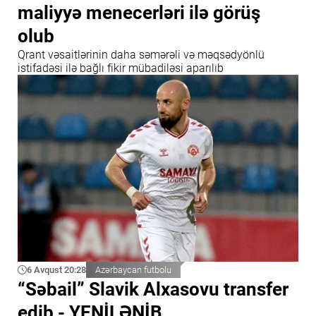
maliyyə menecerləri ilə görüş
olub
Qrant vəsaitlərinin daha səmərəli və məqsədyönlü
istifadəsi ilə bağlı fikir mübadiləsi aparılıb
6 Avqust 20:28
Azərbaycan futbolu
“Səbail” Slavik Alxasovu transfer
edib - YENİLƏNİB