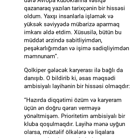
dəfə Avropa kuboklarına vəsiqə
qazanaraq yazılan tarixçənin bir hissəsi
oldum. Yaxşı insanlarla işləmək və
yüksək səviyyədə mübarizə aparmaq
imkanı əldə etdim. Xüsusilə, bütün bu
müddət ərzində sabitliyimdən,
peşəkarlığımdan və işimə sadiqliyimdən
məmnunam”.
Qolkiper gələcək karyerası ilə bağlı da
danışıb. O bildirib ki, əsas məqsədi
ambisiyalı layihənin bir hissəsi olmaqdır:
“Hazırda diqqətimi özüm və karyeram
üçün ən doğru qərarı verməyə
yönəltmişəm. Prioritetim ambisiyalı bir
kluba qoşulmaqdır. Layihə mənə uyğun
olarsa, müxtəlif ölkələrə və liqalara