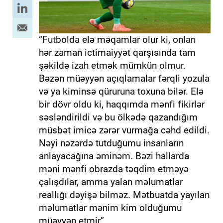
“Futbolda elə məqamlar olur ki, onları
hər zaman ictimaiyyət qarşısında tam
şəkildə izah etmək mümkün olmur.
Bəzən müəyyən açıqlamalar fərqli yozula
və ya kiminsə qüruruna toxuna bilər. Elə
bir dövr oldu ki, haqqımda mənfi fikirlər
səsləndirildi və bu ölkədə qazandığım
müsbət imicə zərər vurmağa cəhd edildi.
Nəyi nəzərdə tutduğumu insanların
anlayacağına əminəm. Bəzi hallarda
məni mənfi obrazda təqdim etməyə
çalışdılar, amma yalan məlumatlar
reallığı dəyişə bilməz. Mətbuatda yayılan
məlumatlar mənim kim olduğumu
müəyyən etmir”.