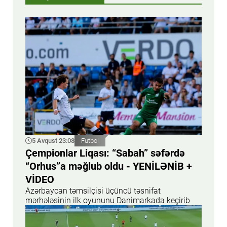
5 Avqust 23:08
Futbol
Çempionlar Liqası: “Sabah” səfərdə
“Orhus”a məğlub oldu - YENİLƏNİB +
VİDEO
Azərbaycan təmsilçisi üçüncü təsnifat
mərhələsinin ilk oyununu Danimarkada keçirib