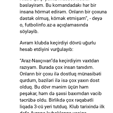
bəsləyirəm. Bu komandadakı hər bir
insana hörmət edirəm. Onların bir çoxuna
dəstək olmuş, kömək etmişəm”, - deyə
o, futbolinfo.az-a açıqlamasında
söyləyib.
Avram klubda keçirdiyi dövrü uğurlu
hesab etdiyini vurğulayıb:
“Araz-Naxçıvan”da keçirdiyim vaxtdan
razıyam. Burada çox insan tanıdım.
Onların bir çoxu ilə dostluq münasibəti
qurdum, bəziləri ilə isə çox yaxın dost
olduq. Bu dövr mənim üçün həm
peşəkar, həm də şəxsi baxımdan vacib
təcrübə oldu. Birlikdə çox rəqabətli
liqada 3-cü yeri tutduq. Klub tarixində ilk