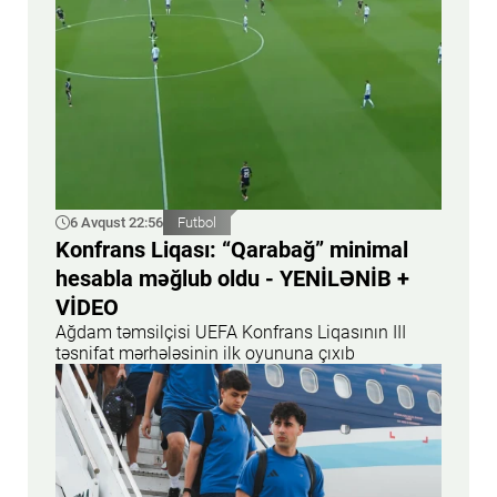
6 Avqust 22:56
Futbol
Konfrans Liqası: “Qarabağ” minimal
hesabla məğlub oldu - YENİLƏNİB +
VİDEO
Ağdam təmsilçisi UEFA Konfrans Liqasının III
təsnifat mərhələsinin ilk oyununa çıxıb