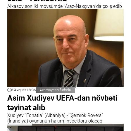
Alxasov son iki mövsümdə "Araz-Naxçıvan"da çıxış edib
6 Avqust 18:36
Azərbaycan futbolu
Asim Xudiyev UEFA-dan növbəti
təyinat alıb
Xudiyev “Eqnatia” (Albaniya) - “Şemrok Rovers”
(İrlandiya) oyununun hakim-inspektoru olacaq