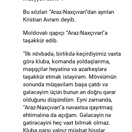
Bu sözləri “Araz-Naxçıvan”dan ayrılan
Kristian Avram deyib.
Moldovalı qapıçı “Araz-Naxçıvan”a
təşəkkür edib.
“İlk növbədə, birlikdə keçirdiyimiz vaxta
görə kluba, komanda yoldaşlarıma,
məşqçilər heyətinə və azarkeşlərə
təşəkkür etmək istəyirəm. Mövsümün
sonunda müqaviləm başa çatdı və
gələcəyim üçün bunun ən doğru qərar
olduğunu düşündüm. Eyni zamanda,
“Araz-Naxçıvan”a nəvaxtsa qayıtmaq
ehtimalına da açığam. Gələcəyin nə
gətirəcəyini heç vaxt bilmək olmaz.
Kluba qarşı yalnız müsbət hisslər