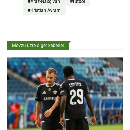
#Araz-Naxçıvan
#futbol
#Kristian Avram
Mövzu üzrə digər xəbərlər