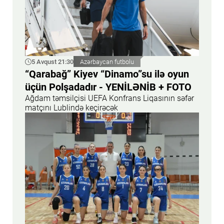
5 Avqust 21:30
Azərbaycan futbolu
“Qarabağ” Kiyev “Dinamo”su ilə oyun
üçün Polşadadır - YENİLƏNİB + FOTO
Ağdam təmsilçisi UEFA Konfrans Liqasının səfər
matçını Lublində keçirəcək