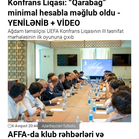
Konfrans Liqası: “Qarabağ”
minimal hesabla məğlub oldu -
YENİLƏNİB + VİDEO
Ağdam təmsilçisi UEFA Konfrans Liqasının III təsnifat
mərhələsinin ilk oyununa çıxıb
6 Avqust 20:44
Azərbaycan futbolu
AFFA-da klub rəhbərləri və