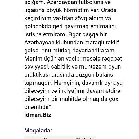
açığam. Azərbaycan futboluna və
liqasına böyük hörmətim var. Orada
keçirdiyim vaxtdan zövq aldım və
gələcəkdə geri qayıtmaq ehtimalını
istisna etmirəm. Əgər başqa bir
Azərbaycan klubundan maraqlı təklif
gəlsə, onu mütləq dəyərləndirərəm.
Mənim üçün ən vacib məsələ rəqabət
səviyyəsi, sabitlik və müntəzəm oyun
praktikası arasında düzgün balans
tapmaqdır. Həmçinin, davamlı oynaya
biləcəyim və inkişafımı davam etdirə
biləcəyim bir mühitdə olmaq da çox
önəmlidir”.
İdman.Biz
Məqalədə: