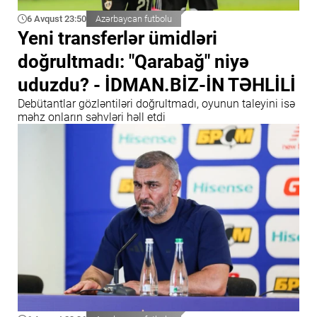
6 Avqust 23:50
Azərbaycan futbolu
Yeni transferlər ümidləri
doğrultmadı: "Qarabağ" niyə
uduzdu? - İDMAN.BİZ-İN TƏHLİLİ
Debütantlar gözləntiləri doğrultmadı, oyunun taleyini isə
məhz onların səhvləri həll etdi