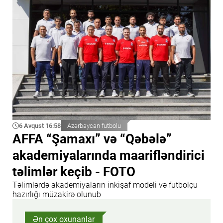
6 Avqust 16:58
Azərbaycan futbolu
AFFA “Şamaxı” və “Qəbələ”
akademiyalarında maarifləndirici
təlimlər keçib - FOTO
Təlimlərdə akademiyaların inkişaf modeli və futbolçu
hazırlığı müzakirə olunub
Ən çox oxunanlar