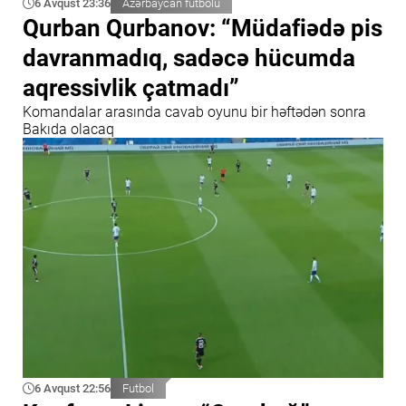
6 Avqust 23:36
Azərbaycan futbolu
Qurban Qurbanov: “Müdafiədə pis
davranmadıq, sadəcə hücumda
aqressivlik çatmadı”
Komandalar arasında cavab oyunu bir həftədən sonra
Bakıda olacaq
6 Avqust 22:56
Futbol