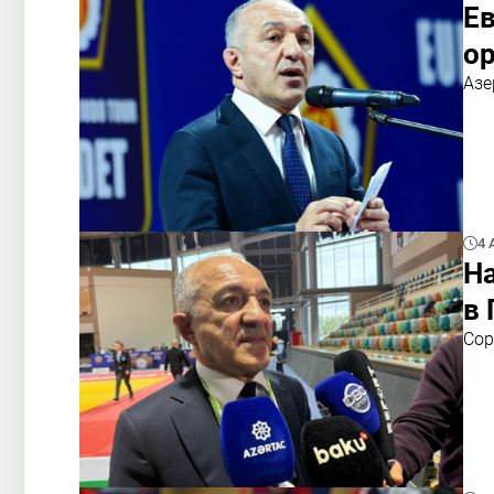
Е
о
Азе
4 
На
в
Сор