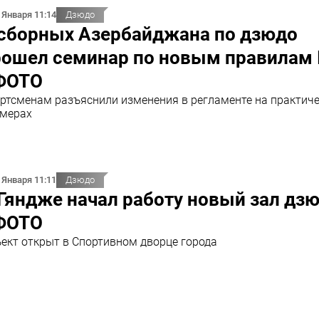
 Января 11:14
Дзюдо
 сборных Азербайджана по дзюдо
рошел семинар по новым правилам 
 ФОТО
ртсменам разъяснили изменения в регламенте на практич
мерах
 Января 11:11
Дзюдо
Гяндже начал работу новый зал дз
 ФОТО
ект открыт в Спортивном дворце города