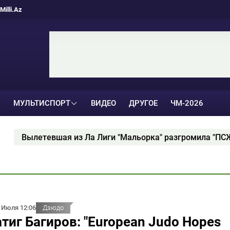
Milli.Az
МУЛЬТИСПОРТ
ВИДЕО
ДРУГОЕ
ЧМ-2026
 Лиги "Мальорка" разгромила "ПСЖ"
Игрок киев
 Июля 12:06
Дзюдо
тиг Багиров: "European Judo Hopes