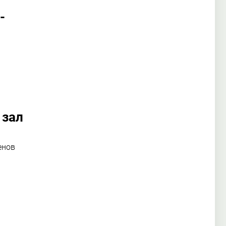
-
 зал
енов