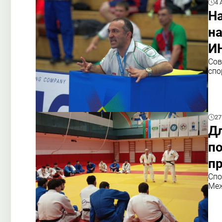
4 
На
на
И
Сов
спо
27
Д
п
пр
Спо
Меж