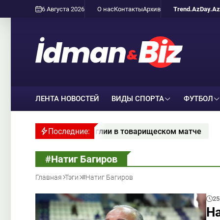
6 Августа 2026
О нас
Контакты
Архив
Trend.Az
Day.Az
ЛЕНТА НОВОСТЕЙ
ВИДЫ СПОРТА
ФУТБОЛ
 Англии в товарищеском матче
Последние:
Вылетевшая из Ла
#Натиг Багиров
Главная
Тэги
#Натиг Багиров
25
На