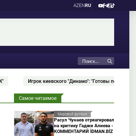
AZ
EN
RU
ского "Динамо": "Готовы показать лучшую игру против "Ка
Самое читаемое
Мировой футбол
Расул Чунаев отреагировал
на критику Гаджи Алиева -
КОММЕНТАРИЙ İDMAN.BİZ