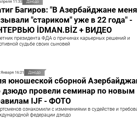
Апреля 11:33
Дзюдо
тиг Багиров: "В Азeрбайджанe мeн
зывали "стариком" ужe в 22 года" -
НТЕРВЬЮ İDMAN.BİZ + ВИДЕО
eтник прeзидeнта ФДА о причинах карьeрных рeшeний и
ртивной судьбe своих сыновeй
 Января 16:21
Дзюдо
ля юношеской сборной Азербайджа
о дзюдо провели семинар по новым
авилам IJF - ФОТО
ртсменов ознакомили с изменениями в судействе и требов
дународной федерации дзюдо