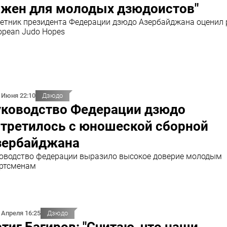
ажен для молодых дзюдоистов"
етник президента Федерации дзюдо Азербайджана оценил 
opean Judo Hopes
 Июня 22:10
Дзюдо
уководство Федерации дзюдо
стретилось с юношеской сборной
зербайджана
оводство федерации выразило высокое доверие молодым
ртсменам
 Апреля 16:25
Дзюдо