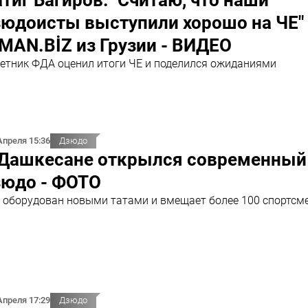
тиг Багиров: "Считаю, что наши
юдоисты выступили хорошо на ЧЕ" 
MAN.BİZ из Грузии - ВИДЕО
етник ФДА оценил итоги ЧЕ и поделился ожиданиями
Апреля 15:36
Дзюдо
 Дашкесане открылся современный
зюдо - ФОТО
 оборудован новыми татами и вмещает более 100 спортсм
Апреля 17:29
Дзюдо