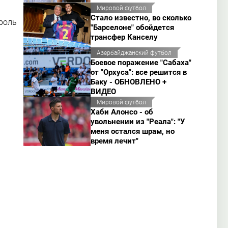
Мировой футбол
Стало известно, во сколько
роль
"Барселоне" обойдется
трансфер Канселу
Азербайджанский футбол
Боевое поражение "Сабаха"
от "Орхуса": все решится в
Баку - ОБНОВЛЕНО +
ВИДЕО
Мировой футбол
Хаби Алонсо - об
увольнении из "Реала": "У
меня остался шрам, но
время лечит"