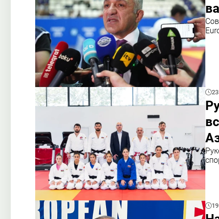
в
Сов
Eur
23
Р
в
А
Рук
спо
19