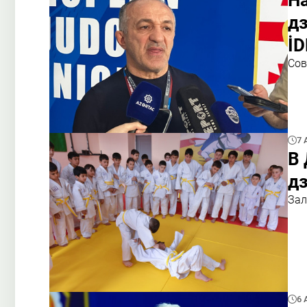
На
дз
İD
Сов
7 
В
д
Зал
6 