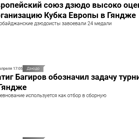
вропейский союз дзюдо высоко оце
рганизацию Кубка Европы в Гяндже
рбайджанские дзюдоисты завоевали 24 медали
Апреля 17:05
Дзюдо
тиг Багиров обозначил задачу турн
 Гяндже
евнование используется как отбор в сборную