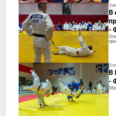
26
В
п
-
Спо
при
19
В 
-
Объ