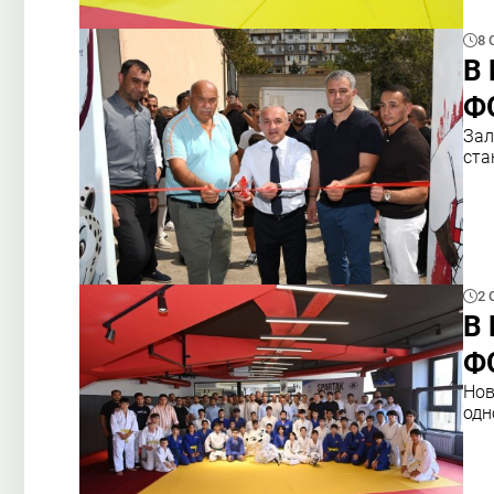
8 
В 
Ф
Зал
ста
2 
В 
Ф
Нов
одн