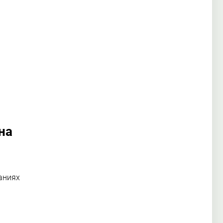
я
на
аниях