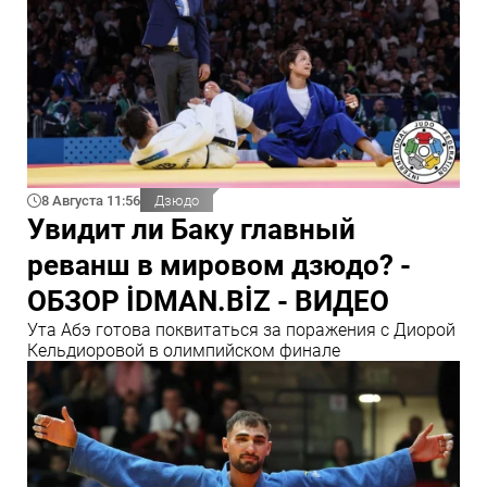
8 Августа 11:56
Дзюдо
Увидит ли Баку главный
реванш в мировом дзюдо? -
ОБЗОР İDMAN.BİZ - ВИДЕО
Ута Абэ готова поквитаться за поражения с Диорой
Кельдиоровой в олимпийском финале