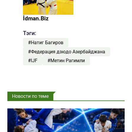
İdman.Biz
Тэги:
#Натиг Багиров
#Федерация дзюдо Азербайджана
#IJF
#Метин Рагимли
Новости по теме