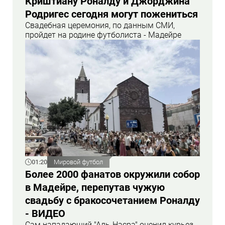
Криштиану Роналду и Джорджина
Родригес сегодня могут пожениться
Свадебная церемония, по данным СМИ,
пройдет на родине футболиста - Мадейре
01:20
Мировой футбол
Более 2000 фанатов окружили собор
в Мадейре, перепутав чужую
свадьбу с бракосочетанием Роналду
- ВИДЕО
Сам нападающий "Аль-Насра" оценил курьез