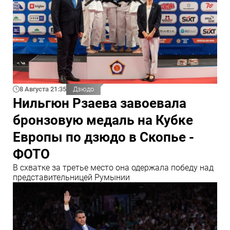
8 Августа 21:35
Дзюдо
Нильгюн Рзаева завоевала
бронзовую медаль на Кубке
Европы по дзюдо в Скопье -
ФОТО
В схватке за третье место она одержала победу над
представительницей Румынии