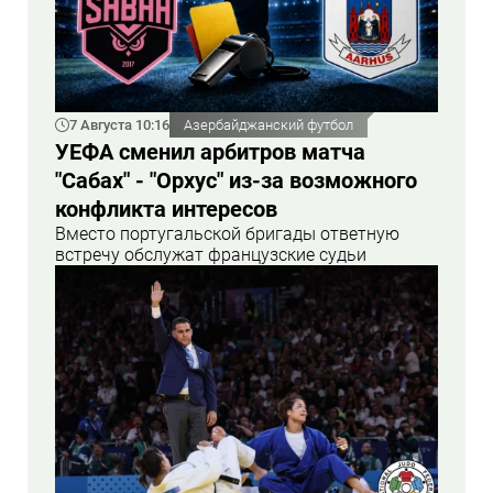
7 Августа 10:16
Азербайджанский футбол
УЕФА сменил арбитров матча
"Сабах" - "Орхус" из-за возможного
конфликта интересов
Вместо португальской бригады ответную
встречу обслужат французские судьи