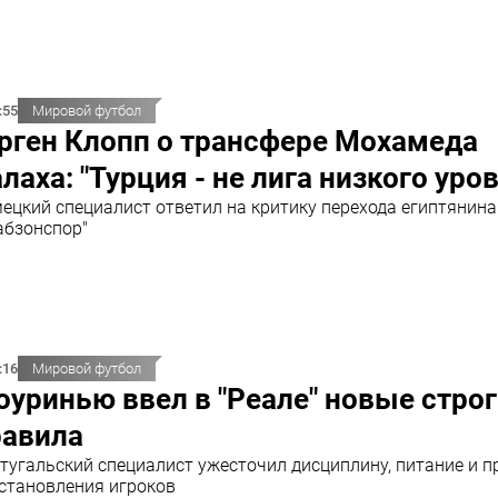
:55
Мировой футбол
рген Клопп о трансфере Мохамеда
лаха: "Турция - не лига низкого уро
ецкий специалист ответил на критику перехода египтянина
абзонспор"
:16
Мировой футбол
уринью ввел в "Реале" новые стро
равила
тугальский специалист ужесточил дисциплину, питание и п
становления игроков