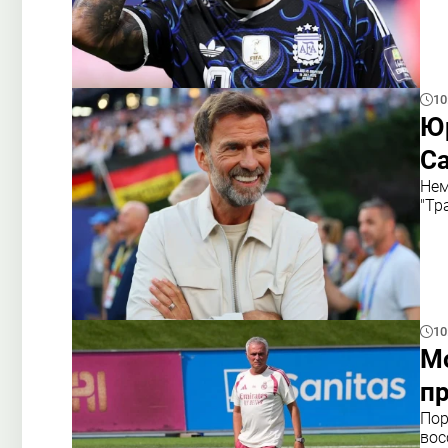
10
Ю
Са
Нем
"Тр
10
Мо
п
Пор
вос