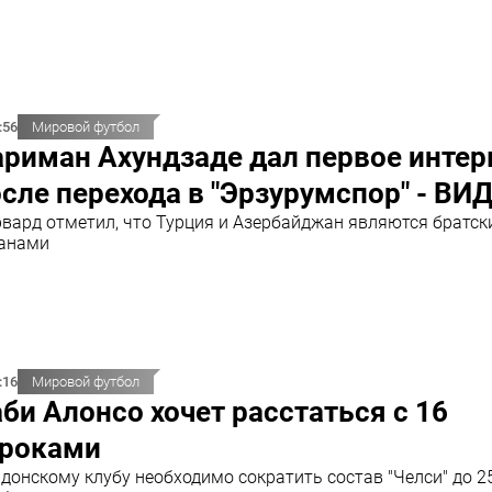
:56
Мировой футбол
ариман Ахундзаде дал первое инте
сле перехода в "Эрзурумспор" - ВИ
вард отметил, что Турция и Азербайджан являются братс
анами
:16
Мировой футбол
би Алонсо хочет расстаться с 16
гроками
донскому клубу необходимо сократить состав "Челси" до 2