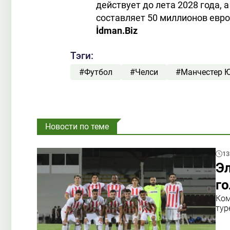
действует до лета 2028 года, 
составляет 50 миллионов евро
İdman.Biz
Тэги:
#Футбол
#Челси
#Манчестер 
Новости по теме
13
Э
го
Ком
тур