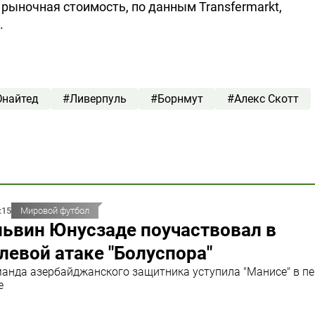
а рыночная стоимость, по данным Transfermarkt,
.
Юнайтед
#Ливерпуль
#Борнмут
#Алекс Скотт
:15
Мировой футбол
львин Юнусзаде поучаствовал в
левой атаке "Болуспора"
анда азербайджанского защитника уступила "Манисе" в п
е