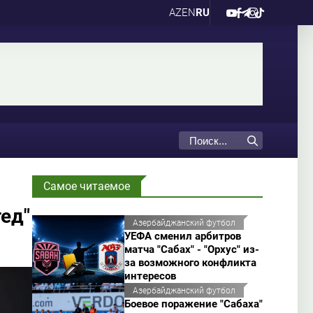
AZ
EN
RU
Самое читаемое
ед"
Азербайджанский футбол
УЕФА сменил арбитров
матча "Сабах" - "Орхус" из-
за возможного конфликта
интересов
Азербайджанский футбол
Боевое поражение "Сабаха"