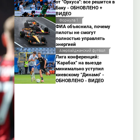
от "Орхуса": все решится в
Баку - ОБНОВЛЕНО +
ВИДЕО
Формула 1
ФИА объяснила, почему
пилоты не смогут
полностью управлять
энергией
Азербайджанский футбол
Лига конференций:
"Карабах" на выезде
минимально уступил
киевскому "Динамо" -
ОБНОВЛЕНО - ВИДЕО