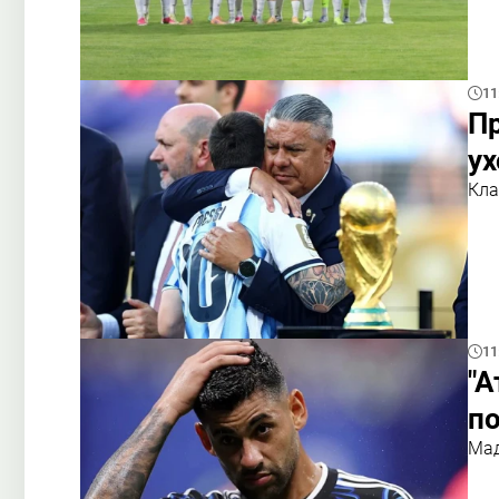
11
П
ух
Кла
11
"А
п
Мад