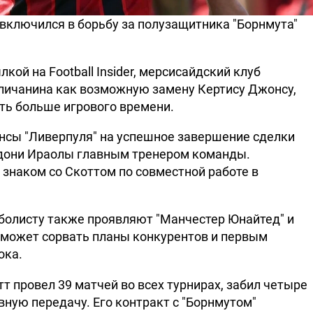
включился в борьбу за полузащитника "Борнмута"
лкой на Football Insider, мерсисайдский клуб
гличанина как возможную замену Кертису Джонсу,
ть больше игрового времени.
нсы "Ливерпуля" на успешное завершение сделки
ндони Ираолы главным тренером команды.
знаком со Скоттом по совместной работе в
тболисту также проявляют "Манчестер Юнайтед" и
" может сорвать планы конкурентов и первым
ока.
т провел 39 матчей во всех турнирах, забил четыре
вную передачу. Его контракт с "Борнмутом"