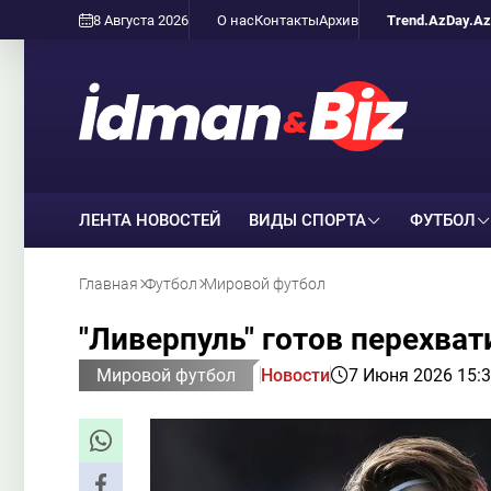
8 Августа 2026
О нас
Контакты
Архив
Trend.Az
Day.Az
ЛЕНТА НОВОСТЕЙ
ВИДЫ СПОРТА
ФУТБОЛ
Главная
Футбол
Мировой футбол
"Ливерпуль" готов перехват
Мировой футбол
Новости
7 Июня 2026 15: