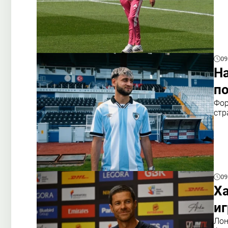
09
Н
по
Фор
стр
09
Ха
и
Лон