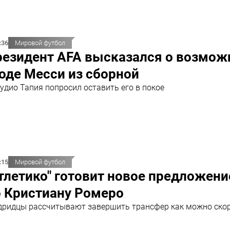
:36
Мировой футбол
резидент AFA высказался о возмо
оде Месси из сборной
удио Тапия попросил оставить его в покое
:15
Мировой футбол
тлетико" готовит новое предложени
о Кристиану Ромеро
ридцы рассчитывают завершить трансфер как можно ско