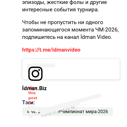
эпизоды, жесткие фолы и другие
интересные события турнира.
Чтобы не пропустить ни одного
запоминающегося момента ЧМ-2026,
подпишитесь на канал İdman Video.
https://t.me/idmanvideo
İdman.Biz
View
this
(@idmanbiz)
post
Тэги:
on
İ
m
a
n.
d
Biz
Instagram
A post shared by
#ЧМ-2026
#Чемпионат мира-2026