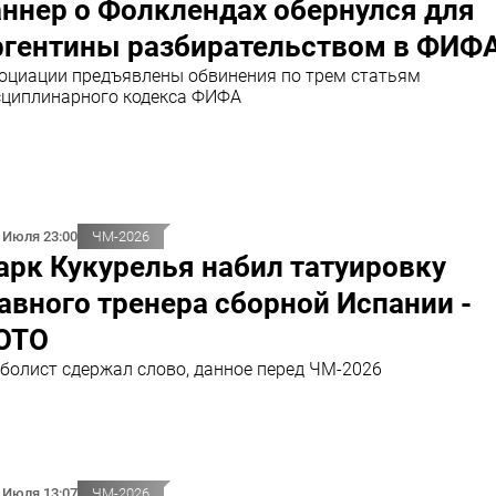
ннер о Фолклендах обернулся для
ргентины разбирательством в ФИФ
оциации предъявлены обвинения по трем статьям
циплинарного кодекса ФИФА
 Июля 23:00
ЧМ-2026
рк Кукурелья набил татуировку
авного тренера сборной Испании -
ОТО
болист сдержал слово, данное перед ЧМ-2026
 Июля 13:07
ЧМ-2026