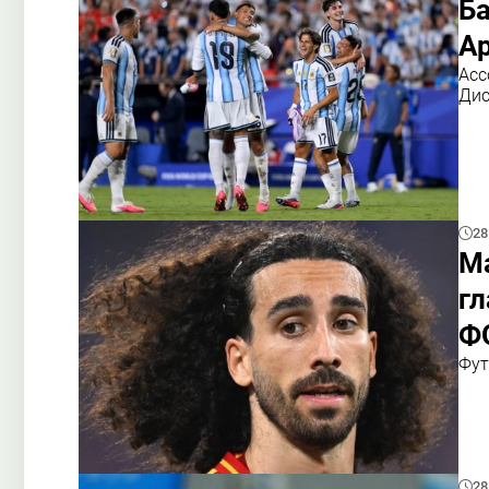
Ба
А
Асс
Дис
28
Ма
гл
Ф
Фут
28