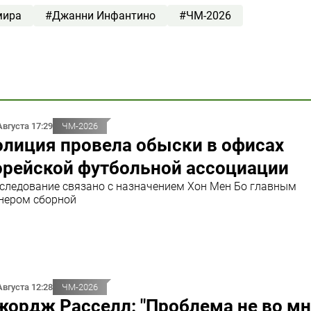
мира
#Джанни Инфантино
#ЧМ-2026
Августа 17:29
ЧМ-2026
олиция провела обыски в офисах
орейской футбольной ассоциации
следование связано с назначением Хон Мен Бо главным
нером сборной
Августа 12:28
ЧМ-2026
ордж Расселл: "Проблема не во мне