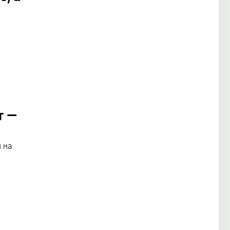
т —
 на