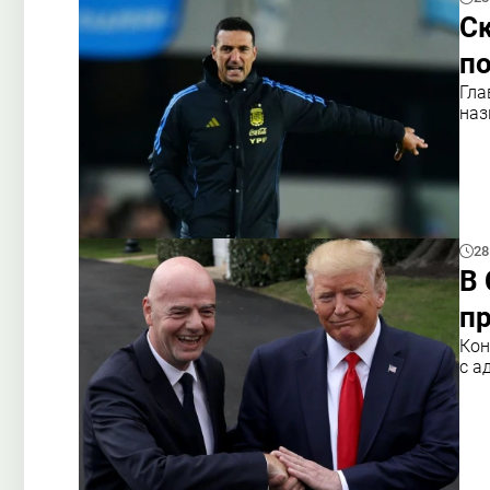
С
по
Гла
наз
28
В
п
Кон
с а