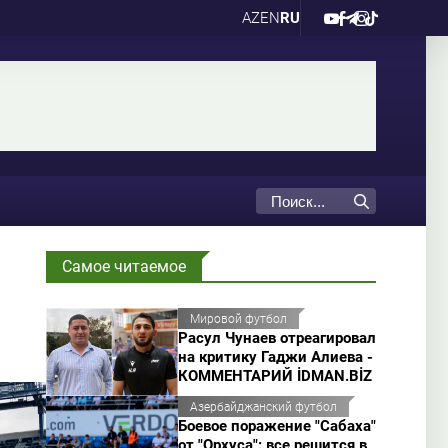
AZ
EN
RU
Самое читаемое
Мировой футбол
Расул Чунаев отреагировал
на критику Гаджи Алиева -
КОММЕНТАРИЙ İDMAN.BİZ
Азербайджанский футбол
Боевое поражение "Сабаха"
от "Орхуса": все решится в