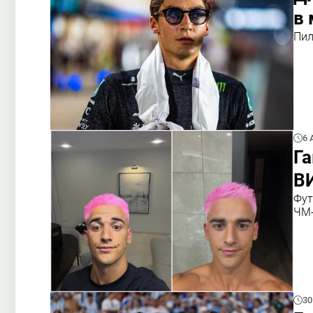
в
Пил
6 
Га
В
Фут
ЧМ
30