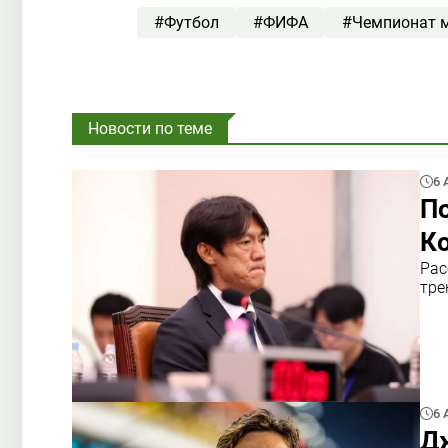
#Футбол
#ФИФА
#Чемпионат 
Новости по теме
6 
П
К
Рас
тре
6 
Дж