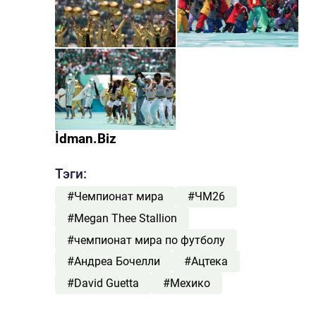
İdman.Biz
Тэги:
#Чемпионат мира
#ЧМ26
#Megan Thee Stallion
#чемпионат мира по футболу
#Андреа Бочелли
#Ацтека
#David Guetta
#Мехико