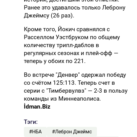
Ранее это удавалось только Леброну
Джеймсу (26 раз).
Кроме того, Йокич сравнялся с
Расселлом Уэстбруком по общему
количеству трипл-даблов в
регулярных сезонах и плей-офф —
теперь у обоих по 221.
Во встрече "Денвер" одержал победу
со счётом 125:113. Теперь счет в
серии с "Тимбервулвз" — 2-3 в пользу
команды из Миннеаполиса.
İdman.Biz
Тэги:
#НБА
#Леброн Джеймс