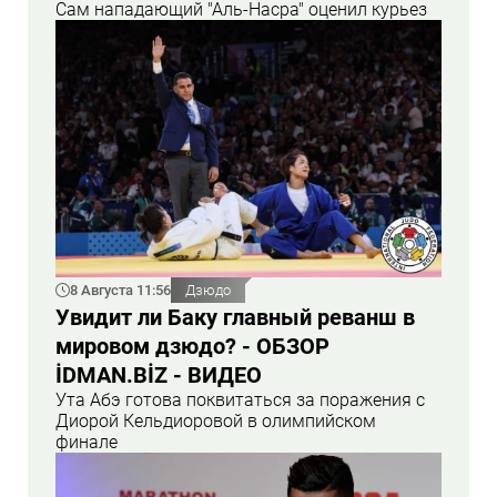
Сам нападающий "Аль-Насра" оценил курьез
8 Августа 11:56
Дзюдо
Увидит ли Баку главный реванш в
мировом дзюдо? - ОБЗОР
İDMAN.BİZ - ВИДЕО
Ута Абэ готова поквитаться за поражения с
Диорой Кельдиоровой в олимпийском
финале