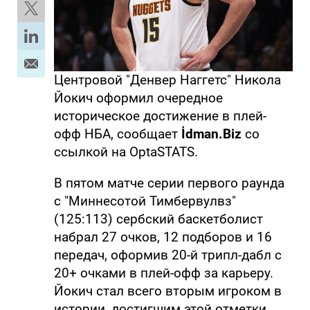
Центровой "Денвер Наггетс" Никола
Йокич оформил очередное
историческое достижение в плей-
офф НБА, сообщает
İdman.Biz
со
ссылкой на OptaSTATS.
В пятом матче серии первого раунда
с "Миннесотой Тимбервулвз"
(125:113) сербский баскетболист
набрал 27 очков, 12 подборов и 16
передач, оформив 20-й трипл-дабл с
20+ очками в плей-офф за карьеру.
Йокич стал всего вторым игроком в
истории, достигшим этой отметки.