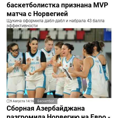
баскетболистка признана MVP
матча с Норвегией
Щукина оформила дабл-дабл и набрала 43 балла
эффективности
9 Августа 14:16
Баскетбол
Сборная Азербайджана
разгромила Норвегию на Евро -