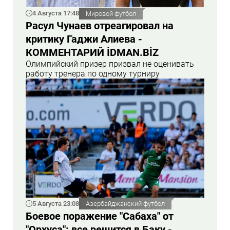
4 Августа 17:48
Мировой футбол
Расул Чунаев отреагировал на
критику Гаджи Алиева -
КОММЕНТАРИЙ İDMAN.BİZ
Олимпийский призер призвал не оценивать
работу тренера по одному турниру
5 Августа 23:08
Азербайджанский футбол
Боевое поражение "Сабаха" от
"Орхуса": все решится в Баку -