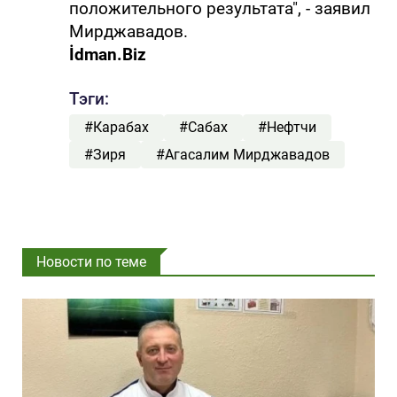
положительного результата", - заявил
Мирджавадов.
İdman.Biz
Тэги:
#Карабах
#Сабах
#Нефтчи
#Зиря
#Агасалим Мирджавадов
Новости по теме