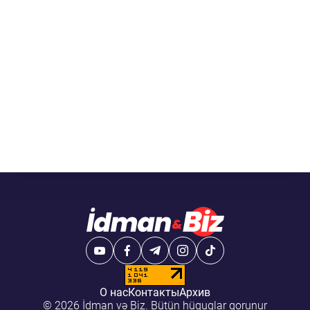
О нас
Контакты
Архив
© 2026 İdman və Biz. Bütün hüquqlar qorunur