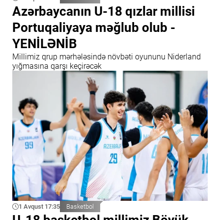
Azərbaycanın U-18 qızlar millisi
Portuqaliyaya məğlub olub -
YENİLƏNİB
Millimiz qrup mərhələsində növbəti oyununu Niderland
yığmasına qarşı keçirəcək
1 Avqust 17:35
Basketbol
U-18 basketbol millimiz Böyük