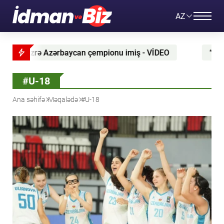
AZ
mpionu imiş - VİDEO
“Milan”ın müdafiəçisi “Lion”a icar
#U-18
Ana səhifə
Məqalədə
#U-18