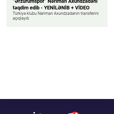
“Ərzurumspor” Nəriman Axundzadəni
təqdim edib - YENİLƏNİB + VİDEO
Türkiyə klubu Nəriman Axundzadənin transferini
açıqlayıb