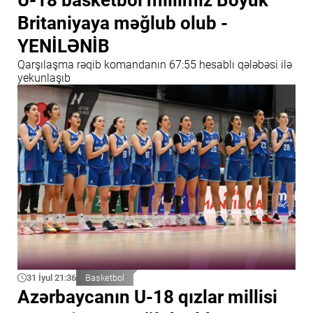
Britaniyaya məğlub olub -
YENİLƏNİB
Qarşılaşma rəqib komandanın 67:55 hesablı qələbəsi ilə
yekunlaşıb
31 İyul 21:36
Basketbol
​Azərbaycanın U-18 qızlar millisi