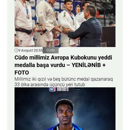
9 Avqust 20:55
Cüdo
Cüdo millimiz Avropa Kubokunu yeddi
medalla başa vurdu – YENİLƏNİB +
FOTO
Millimiz iki qızıl və beş bürünc medal qazanaraq
33 ölkə arasında üçüncü yeri tutub