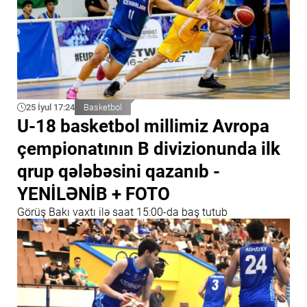
25 İyul 17:24
Basketbol
U-18 basketbol millimiz Avropa
çempionatının B divizionunda ilk
qrup qələbəsini qazanıb -
YENİLƏNİB + FOTO
Görüş Bakı vaxtı ilə saat 15:00-da baş tutub