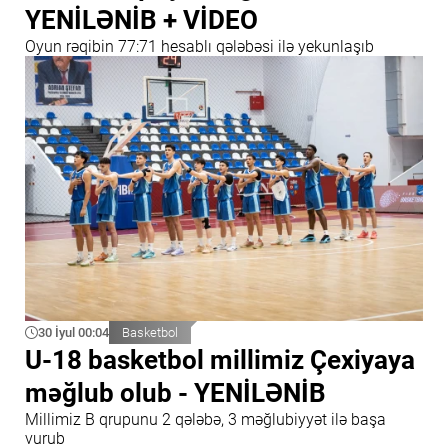
YENİLƏNİB + VİDEO
Oyun rəqibin 77:71 hesablı qələbəsi ilə yekunlaşıb
30 İyul 00:04
Basketbol
U-18 basketbol millimiz Çexiyaya
məğlub olub - YENİLƏNİB
Millimiz B qrupunu 2 qələbə, 3 məğlubiyyət ilə başa
vurub