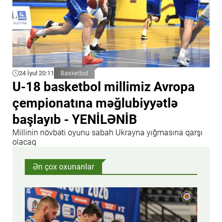
24 İyul 20:11
Basketbol
U-18 basketbol millimiz Avropa
çempionatına məğlubiyyətlə
başlayıb - YENİLƏNİB
Millinin növbəti oyunu sabah Ukrayna yığmasına qarşı
olacaq
Ən çox oxunanlar