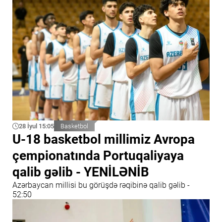
28 İyul 15:05
Basketbol
U-18 basketbol millimiz Avropa
çempionatında Portuqaliyaya
qalib gəlib - YENİLƏNİB
Azərbaycan millisi bu görüşdə rəqibinə qalib gəlib -
52:50