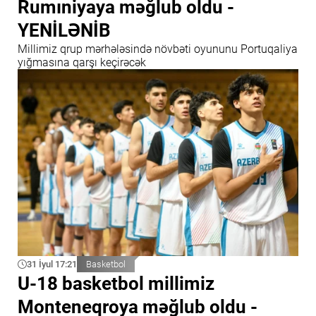
Rumıniyaya məğlub oldu -
YENİLƏNİB
Millimiz qrup mərhələsində növbəti oyununu Portuqaliya
yığmasına qarşı keçirəcək
31 İyul 17:21
Basketbol
U-18 basketbol millimiz
Monteneqroya məğlub oldu -