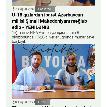
7 Avqust 22:43
Basketbol
U-18 qızlardan ibarət Azərbaycan
millisi Şimali Makedoniyanı məğlub
edib - YENİLƏNİB
Yığmamız FIBA Avropa çempionatının B
divizionunda 17-20-ci yerlər uğrunda mübarizəyə
başlayıb
8 Avqust 00:21
Futbol