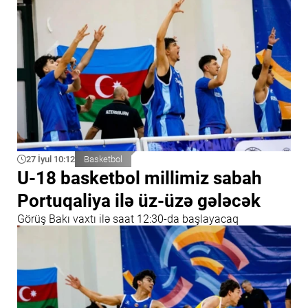
27 İyul 10:12
Basketbol
U-18 basketbol millimiz sabah
Portuqaliya ilə üz-üzə gələcək
Görüş Bakı vaxtı ilə saat 12:30-da başlayacaq