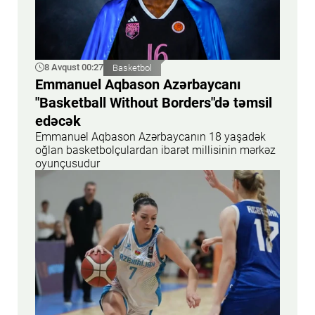
8 Avqust 00:27
Basketbol
Emmanuel Aqbason Azərbaycanı
"Basketball Without Borders"də təmsil
edəcək
Emmanuel Aqbason Azərbaycanın 18 yaşadək
oğlan basketbolçulardan ibarət millisinin mərkəz
oyunçusudur