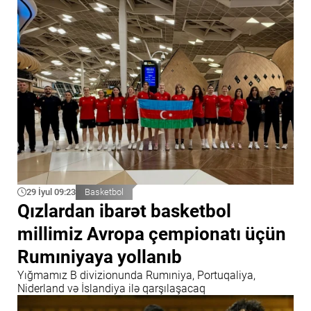
29 İyul 09:23
Basketbol
Qızlardan ibarət basketbol
millimiz Avropa çempionatı üçün
Rumıniyaya yollanıb
Yığmamız B divizionunda Rumıniya, Portuqaliya,
Niderland və İslandiya ilə qarşılaşacaq