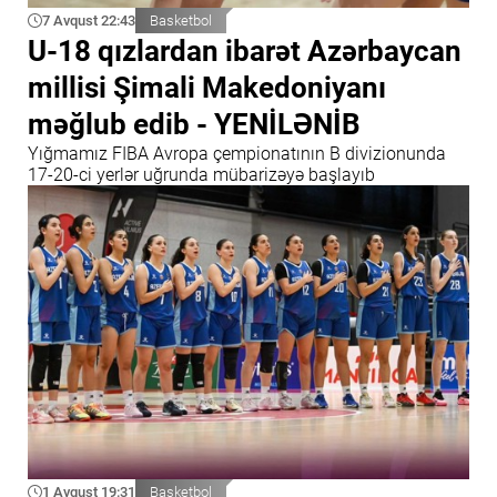
7 Avqust 22:43
Basketbol
U-18 qızlardan ibarət Azərbaycan
millisi Şimali Makedoniyanı
məğlub edib - YENİLƏNİB
Yığmamız FIBA Avropa çempionatının B divizionunda
17-20-ci yerlər uğrunda mübarizəyə başlayıb
1 Avqust 19:31
Basketbol